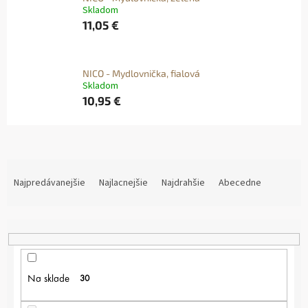
Skladom
11,05 €
NICO - Mydlovnička, fialová
Skladom
10,95 €
R
A
Najpredávanejšie
Najlacnejšie
Najdrahšie
Abecedne
D
E
N
I
E
P
Na sklade
30
R
O