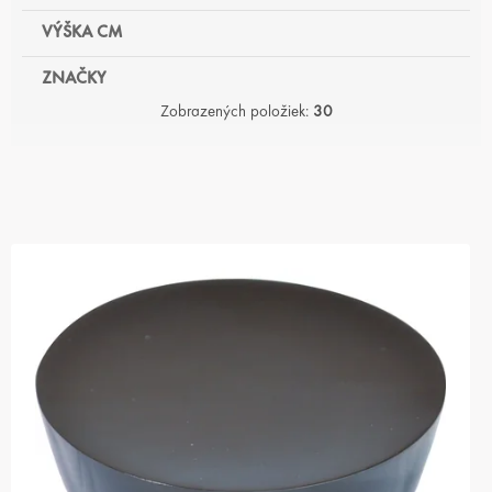
VÝŠKA CM
ZNAČKY
Zobrazených položiek:
30
V
Ý
P
I
S
P
R
O
D
U
K
T
O
V