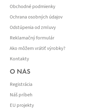
V
I
Obchodné podmienky
Ý
E
P
I
Ochrana osobných údajov
S
U
Odstúpenia od zmluvy
Reklamačný formulár
Ako môžem vrátiť výrobky?
Kontakty
O NÁS
Registrácia
Náš príbeh
EU projekty