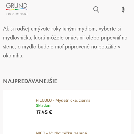
Prejsť
NÁKUPNÝ
na
obsah
KOŠÍK
MYDELNIČKY
Ak si radšej umývate ruky tuhým mydlom, vyberte si
mydlovničku, ktorú môžete umiestniť alebo pripevniť na
stenu, a mydlo budete mať pripravené na použitie v
okamihu.
NAJPREDÁVANEJŠIE
PICCOLO - Mydelnička, čierna
Skladom
17,45 €
NICO - Mydlovnička, zelená