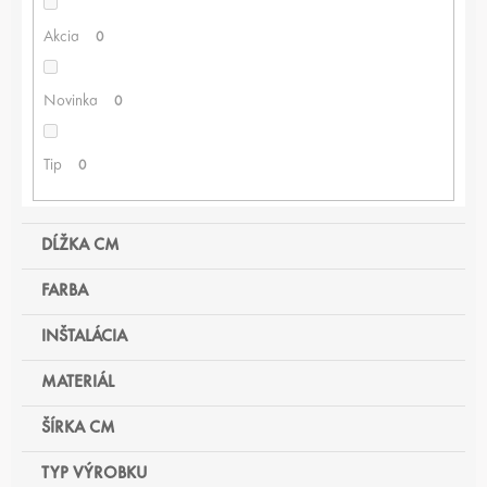
D
U
Akcia
0
K
T
Novinka
0
O
V
Tip
0
DĹŽKA CM
FARBA
INŠTALÁCIA
MATERIÁL
ŠÍRKA CM
TYP VÝROBKU