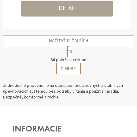
DETAIL
NAČÍTAŤ 12 ĎALŠÍCH
1
3
O
30
položiek celkom
V
S
HORE
L
T
Á
R
D
Á
Jednoduché pripevnenie na stenu pomocou pevných a stabilných
A
N
upevňovacích systémov bez potreby vŕtania a použitia náradia.
C
K
Bezpečné, komfortné a rýchle.
I
O
E
V
Z
A
P
N
R
Á
I
V
P
E
K
INFORMÁCIE
Ä
Y
T