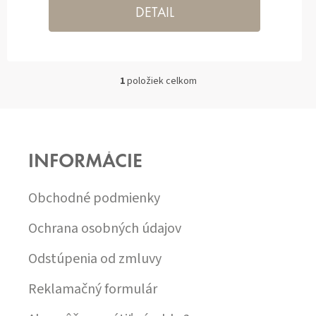
DETAIL
1
položiek celkom
O
V
L
Z
Á
Á
D
P
A
INFORMÁCIE
Ä
C
T
I
I
E
Obchodné podmienky
P
E
R
Ochrana osobných údajov
V
K
Odstúpenia od zmluvy
Y
V
Reklamačný formulár
Ý
P
I