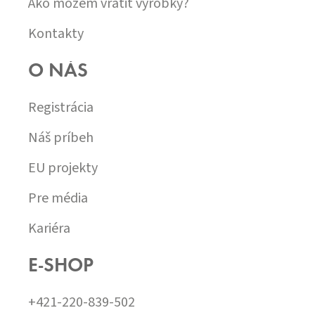
Ako môžem vrátiť výrobky?
S
U
Kontakty
O NÁS
Registrácia
Náš príbeh
EU projekty
Pre média
Kariéra
E-SHOP
+421-220-839-502