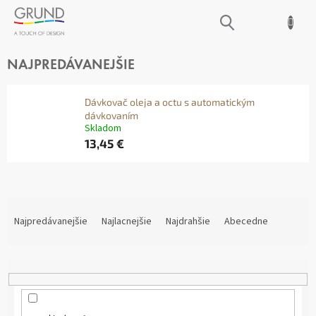
Prejsť
NÁKUPNÝ
na
obsah
KOŠÍK
KUCHYNSKÉ DÁVKOVAČE
NAJPREDÁVANEJŠIE
Dávkovač oleja a octu s automatickým
dávkovaním
Skladom
13,45 €
R
A
Najpredávanejšie
Najlacnejšie
Najdrahšie
Abecedne
D
E
N
I
E
P