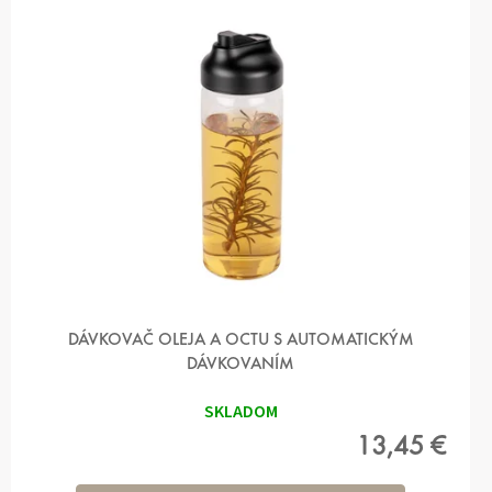
S
P
R
O
D
U
K
T
O
V
DÁVKOVAČ OLEJA A OCTU S AUTOMATICKÝM
DÁVKOVANÍM
SKLADOM
13,45 €