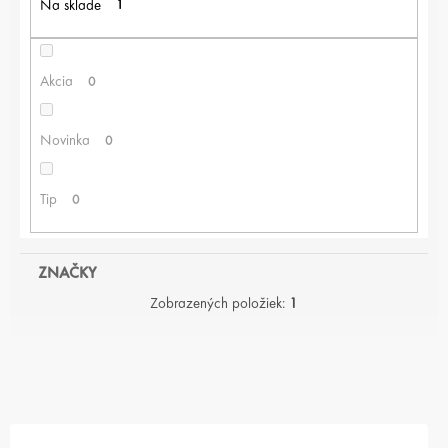
Na sklade
1
R
O
D
U
Akcia
0
K
T
Novinka
0
O
V
Tip
0
ZNAČKY
Zobrazených položiek:
1
V
Ý
P
I