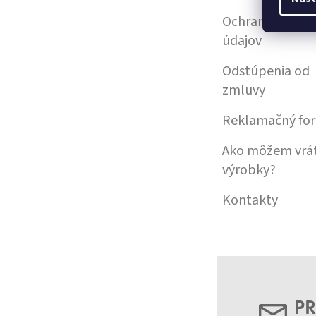
Ochrana osobn
údajov
Odstúpenia od
zmluvy
Reklamačný fo
Ako môžem vrát
výrobky?
Kontakty
PR