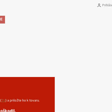
Prihlás
Ná
IE
ko
(
TU
) a priložte ho k tovaru.
oškodil.