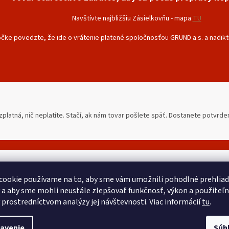
Navštívte najbližšiu Zásielkovňu - mapa
TU
čke povedzte, že ide o vrátenie platené spoločnosťou GRUND a.s. a nadikt
platná, nič neplatíte. Stačí, ak nám tovar pošlete späť. Dostanete potvrde
cookie používame na to, aby sme vám umožnili pohodlné prehlia
 a aby sme mohli neustále zlepšovať funkčnosť, výkon a použiteľ
IE
O NÁS
E-S
 prostredníctvom analýzy jej návštevnosti. Viac informácií
tu
.
mienky
Registrácia
+421
avenie
Súh