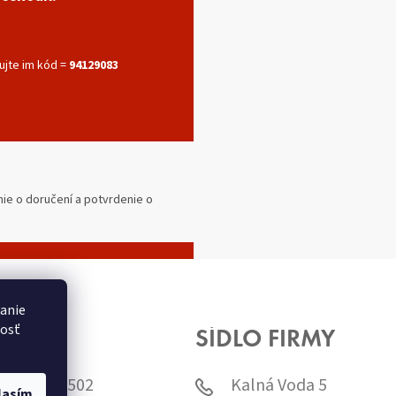
ujte im kód =
94129083
nie o doručení a potvrdenie o
danie
nosť
HOP
SÍDLO FIRMY
-220-839-502
Kalná Voda 5
lasím