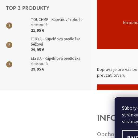
TOP 3 PRODUKTY
TOUCHME - Kúpeľňové rohože
Na pobo
strieborné
21,95 €
FERYA - Kúpeľňová predložka
béžová
29,95 €
ELYSIA - Kúpeľňová predložka
strieborná
29,95 €
Doprava je pre vás bez
prevzatí tovaru.
Z
Á
P
Súbory 
Ä
stránky
INFORMÁC
T
stránky
I
Obchodné pod
E
Nast