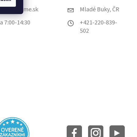
@grundhome.sk
Mladé Buky, ČR
a 7:00-14:30
+421-220-839-
502