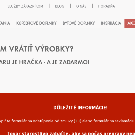
SLUŽBY ZÁKAZNÍKOM
BLOG
O NÁS
PORADŇA
HĽADAŤ
TANIA
KÚPEĽŇOVÉ DOPLNKY
BYTOVÉ DOPLNKY
INŠPIRÁCIA
AKC
M VRÁTIŤ VÝROBKY?
VARU
JE HRAČKA - A JE ZADARMO!
DÔLEŽITÉ INFORMÁCIE!
vyplňte formulár na odstúpenie od zmluvy (
TU
) alebo formulár na reklamáciu 
Tovar starostlivo zabaľte, aby sa počas prepravy nep