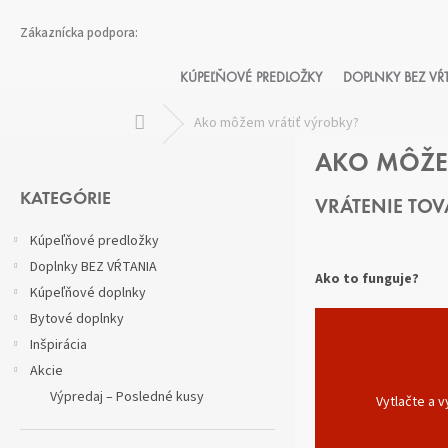
Prejsť
na
obsah
KÚPEĽŇOVÉ PREDLOŽKY
DOPLNKY BEZ VŔ
Domov
Ako môžem vrátiť výrobky?
B
AKO MÔŽE
O
Preskočiť
Č
kategórie
KATEGÓRIE
VRÁTENIE TO
N
Ý
Kúpeľňové predložky
P
Doplnky BEZ VŔTANIA
A
Ako to funguje?
Kúpeľňové doplnky
N
Bytové doplnky
E
L
Inšpirácia
Akcie
Výpredaj – Posledné kusy
Vytlačte a 