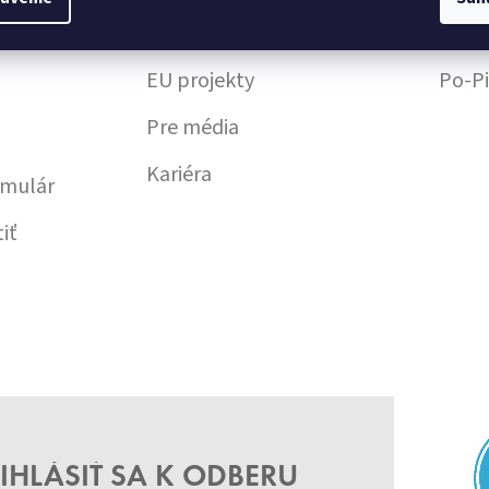
ých
Náš príbeh
info
EU projekty
Po-Pi
Pre média
Kariéra
rmulár
iť
IHLÁSIŤ SA K ODBERU