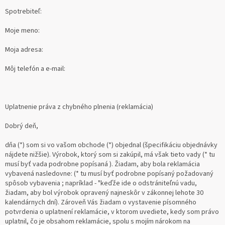
Spotrebiteľ:
Moje meno:
Moja adresa:
Môj telefón a e-mail:
Uplatnenie práva z chybného plnenia (reklamácia)
Dobrý deň,
dňa (*) som si vo vašom obchode (*) objednal (špecifikáciu objednávky
nájdete nižšie). Výrobok, ktorý som si zakúpil, má však tieto vady (* tu
musí byť vada podrobne popísaná ). Žiadam, aby bola reklamácia
vybavená nasledovne: (* tu musí byť podrobne popísaný požadovaný
spôsob vybavenia ; napríklad - "keďže ide o odstrániteľnú vadu,
žiadam, aby bol výrobok opravený najneskôr v zákonnej lehote 30
kalendárnych dní). Zároveň Vás žiadam o vystavenie písomného
potvrdenia o uplatnení reklamácie, v ktorom uvediete, kedy som právo
uplatnil, čo je obsahom reklamácie, spolu s mojím nárokom na