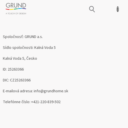
Prejsť
NÁKUPNÝ
na
obsah
KOŠÍK
REKLAMAČNÝ FORMULÁR
Spoločnosť: GRUND a.s.
Sídlo spoločnosti: Kalná Voda 5
Kalná Voda 5, Česko
ID: 25263366
DIC: CZ25263366
E-mailová adresa: info@grundhome.sk
Telefónne číslo: +421-220-839-502