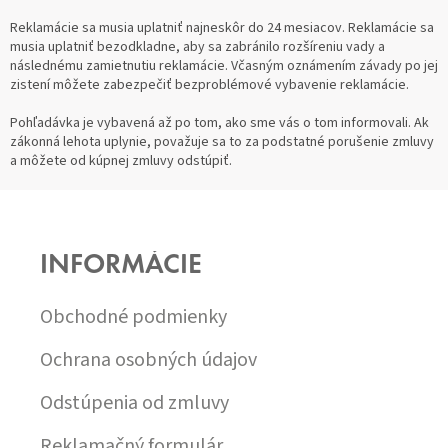
Reklamácie sa musia uplatniť najneskôr do 24 mesiacov. Reklamácie sa
musia uplatniť bezodkladne, aby sa zabránilo rozšíreniu vady a
následnému zamietnutiu reklamácie. Včasným oznámením závady po jej
zistení môžete zabezpečiť bezproblémové vybavenie reklamácie.
Pohľadávka je vybavená až po tom, ako sme vás o tom informovali. Ak
zákonná lehota uplynie, považuje sa to za podstatné porušenie zmluvy
a môžete od kúpnej zmluvy odstúpiť.
Z
Á
P
INFORMÁCIE
Ä
T
I
Obchodné podmienky
E
Ochrana osobných údajov
Odstúpenia od zmluvy
Reklamačný formulár