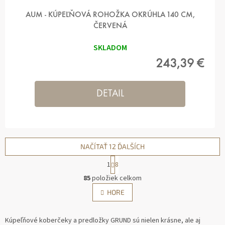
AUM - KÚPEĽŇOVÁ ROHOŽKA OKRÚHLA 140 CM,
ČERVENÁ
SKLADOM
243,39 €
DETAIL
NAČÍTAŤ 12 ĎALŠÍCH
1
8
O
85
položiek celkom
V
S
HORE
L
T
Á
R
D
Á
Kúpeľňové koberčeky a predložky GRUND sú nielen krásne, ale aj
A
N