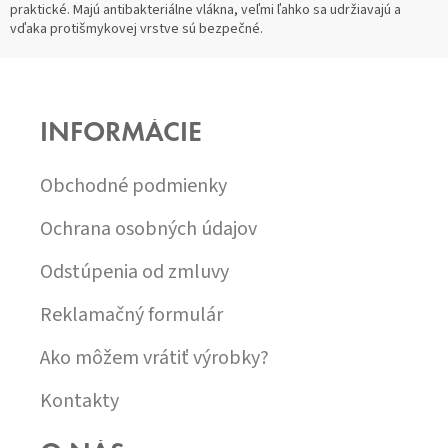
praktické. Majú antibakteriálne vlákna, veľmi ľahko sa udržiavajú a
C
K
vďaka protišmykovej vrstve sú bezpečné.
I
O
E
V
Z
A
P
N
R
Á
I
V
P
E
K
INFORMÁCIE
Ä
Y
T
V
I
Obchodné podmienky
Ý
E
P
I
Ochrana osobných údajov
S
U
Odstúpenia od zmluvy
Reklamačný formulár
Ako môžem vrátiť výrobky?
Kontakty