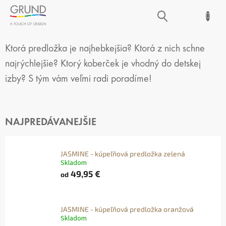
Prejsť
NÁKUPNÝ
na
obsah
KOŠÍK
FUNKČNOSŤ A POHODLIE
Ktorá predložka je najhebkejšia? Ktorá z nich schne
najrýchlejšie? Ktorý koberček je vhodný do detskej
izby? S tým vám veľmi radi poradíme!
NAJPREDÁVANEJŠIE
JASMINE - kúpeľňová predložka zelená
Skladom
49,95 €
od
JASMINE - kúpeľňová predložka oranžová
Skladom