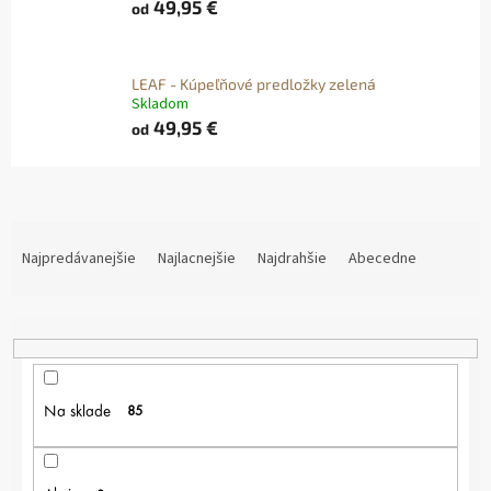
49,95 €
od
LEAF - Kúpeľňové predložky zelená
Skladom
49,95 €
od
R
A
Najpredávanejšie
Najlacnejšie
Najdrahšie
Abecedne
D
E
N
I
E
P
Na sklade
85
R
O
D