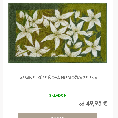
P
R
O
D
U
K
T
O
V
JASMINE - KÚPEĽŇOVÁ PREDLOŽKA ZELENÁ
SKLADOM
49,95 €
od