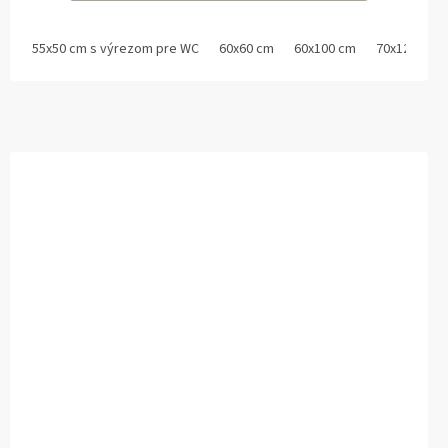
55x50 cm s výrezom pre WC
60x60 cm
60x100 cm
70x120 cm