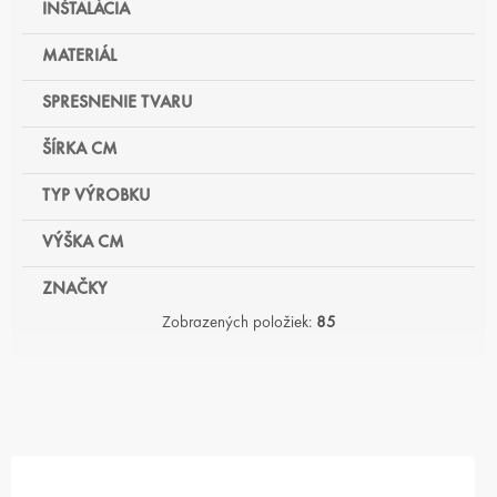
INŠTALÁCIA
MATERIÁL
SPRESNENIE TVARU
ŠÍRKA CM
TYP VÝROBKU
VÝŠKA CM
ZNAČKY
Zobrazených položiek:
85
V
Ý
P
I
S