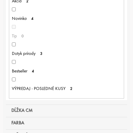
U
Akcia
2
K
T
Novinka
4
O
V
Tip
0
Dotyk prírody
3
Bestseller
4
VÝPREDAJ - POSLEDNÉ KUSY
2
DĹŽKA CM
FARBA