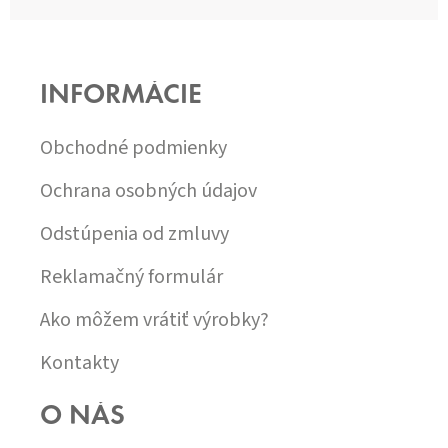
Z
Á
P
INFORMÁCIE
Ä
T
I
Obchodné podmienky
E
Ochrana osobných údajov
Odstúpenia od zmluvy
Reklamačný formulár
Ako môžem vrátiť výrobky?
Kontakty
O NÁS