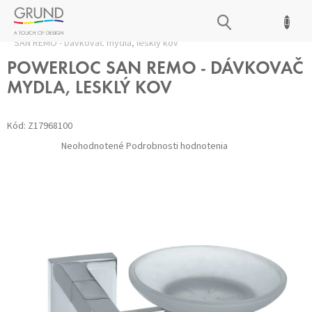
Prejsť
NÁKUPNÝ
na
Domov
/
Doplnky BEZ VŔTANIA
/
Misky na mydlo
/
PowerLoc
obsah
KOŠÍK
SAN REMO - Dávkovač mydla, lesklý kov
POWERLOC SAN REMO - DÁVKOVAČ
MYDLA, LESKLÝ KOV
Kód:
Z17968100
Priemerné
Neohodnotené
Podrobnosti hodnotenia
hodnotenie
produktu
je
0,0
z 5
hviezdičiek.