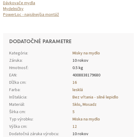
Dávkovače mydla
Mydelničky
PowerLoc - najsilnejšia montáž
DODATOČNÉ PARAMETRE
Kategória
:
Misky na mydlo
Záruka
:
10 rokov
Hmotnosť
:
0.5 kg
EAN
:
4008838179680
Dĺžka cm
:
16
Farba
:
lesklá
Inštalácia
:
Bez vŕtania - silné lepidlo
Materiál
:
Sklo
,
Mosadz
Šírka cm
:
5
Typ výrobku
:
Miska na mydlo
Výška cm
:
12
Dodatočná záruka výrobcu
:
10 rokov