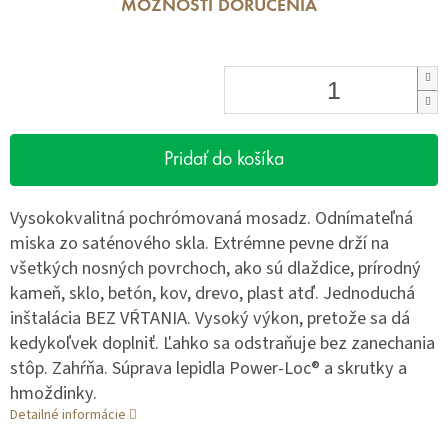
MOŽNOSTI DORUČENIA
Pridať do košíka
Vysokokvalitná pochrómovaná mosadz. Odnímateľná
miska zo saténového skla. Extrémne pevne drží na
všetkých nosných povrchoch, ako sú dlaždice, prírodný
kameň, sklo, betón, kov, drevo, plast atď. Jednoduchá
inštalácia BEZ VŔTANIA. Vysoký výkon, pretože sa dá
kedykoľvek doplniť. Ľahko sa odstraňuje bez zanechania
stôp. Zahŕňa. Súprava lepidla Power-Loc® a skrutky a
hmoždinky.
Detailné informácie