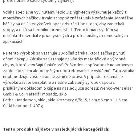
profesionálne sacie systémy zlyhávajú.
Vďaka špeciálne vyvinutému lepidlu z high-tech výskumu je každý z
montážnych háčikov trvalo schopný znášať veľké zaťaženie. Montážne
háčiky sa dajú kedykoľvek opäť odstrániť bez toho, aby zanechali
stopy, a dajú sa flexibilne premiestniť. Tento lepiaci systém sa
miliónkrát osvedčil v priemyselných a profesionálnych remeselných
aplikáciách.
Na tento výrobok sa vzťahuje 10-ročná záruka, ktorá začína plynúť
dňom nákupu. Záruka sa vzťahuje na všetky materiálové a výrobné
chyby, ktoré zhoršujú funkčnosť. Poškodenie spôsobené nesprávnym
zaobchádzaním alebo bežným opotrebovaním je vylúčené. Táto záruka
neobmedzuje vaše zákonné záručné práva. V prípade reklamácie
výrobku zašlite bezplatne a riadne zabalený výrobok spolu s
príslušným dokladom o kúpe na nasledujúcu adresu: Wenko-Wenselaar
GmbH & Co. Materiál: mosadz, sklo
Farba: Henderson, sklo, sklo: Rozmery d/š: 15,5 cm x 5 cm x 11,5 cm
Čistá hmotnosť: 407 g
Tento produkt nájdete v nasledujúcich kategóriách: