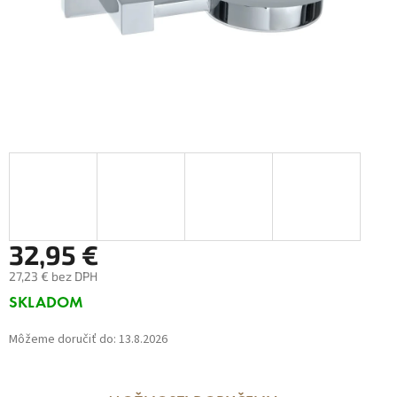
32,95 €
27,23 € bez DPH
Jednotková
SKLADOM
cena:
Môžeme doručiť do:
13.8.2026