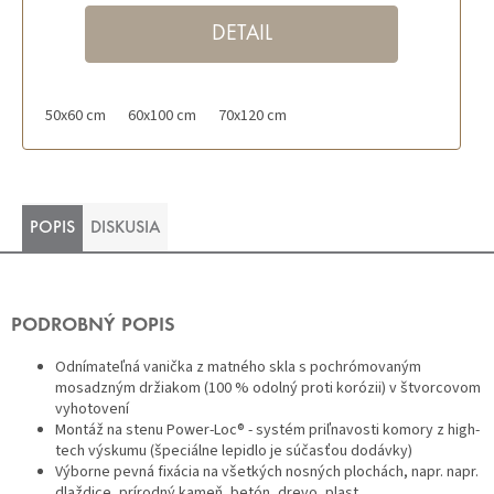
DETAIL
50x60 cm
60x100 cm
70x120 cm
POPIS
DISKUSIA
PODROBNÝ POPIS
Odnímateľná vanička z matného skla s pochrómovaným
mosadzným držiakom (100 % odolný proti korózii) v štvorcovom
vyhotovení
Montáž na stenu Power-Loc® - systém priľnavosti komory z high-
tech výskumu (špeciálne lepidlo je súčasťou dodávky)
Výborne pevná fixácia na všetkých nosných plochách, napr. napr.
dlaždice, prírodný kameň, betón, drevo, plast