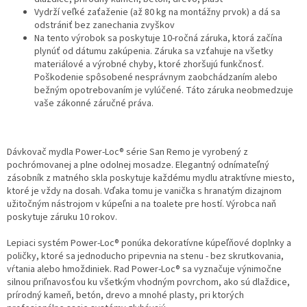
Vydrží veľké zaťaženie (až 80 kg na montážny prvok) a dá sa
odstrániť bez zanechania zvyškov
Na tento výrobok sa poskytuje 10-ročná záruka, ktorá začína
plynúť od dátumu zakúpenia. Záruka sa vzťahuje na všetky
materiálové a výrobné chyby, ktoré zhoršujú funkčnosť.
Poškodenie spôsobené nesprávnym zaobchádzaním alebo
bežným opotrebovaním je vylúčené. Táto záruka neobmedzuje
vaše zákonné záručné práva.
Dávkovač mydla Power-Loc® série San Remo je vyrobený z
pochrómovanej a plne odolnej mosadze. Elegantný odnímateľný
zásobník z matného skla poskytuje každému mydlu atraktívne miesto,
ktoré je vždy na dosah. Vďaka tomu je vanička s hranatým dizajnom
užitočným nástrojom v kúpeľni a na toalete pre hostí. Výrobca naň
poskytuje záruku 10 rokov.
Lepiaci systém Power-Loc® ponúka dekoratívne kúpeľňové doplnky a
poličky, ktoré sa jednoducho pripevnia na stenu - bez skrutkovania,
vŕtania alebo hmoždiniek. Rad Power-Loc® sa vyznačuje výnimočne
silnou priľnavosťou ku všetkým vhodným povrchom, ako sú dlaždice,
prírodný kameň, betón, drevo a mnohé plasty, pri ktorých