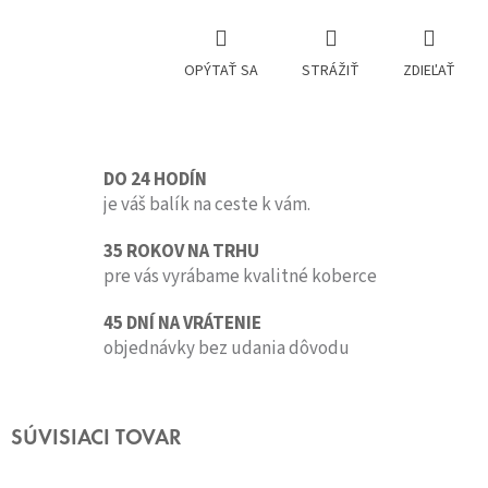
OPÝTAŤ SA
STRÁŽIŤ
ZDIEĽAŤ
DO 24 HODÍN
je váš balík na ceste k vám.
35 ROKOV NA TRHU
pre vás vyrábame kvalitné koberce
45 DNÍ NA VRÁTENIE
objednávky bez udania dôvodu
SÚVISIACI TOVAR