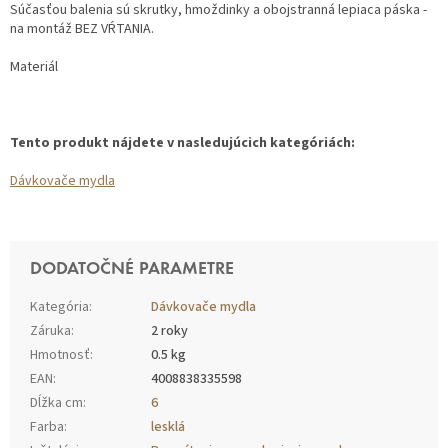
Súčasťou balenia sú skrutky, hmoždinky a obojstranná lepiaca páska -
na montáž BEZ VŔTANIA.
Materiál
Tento produkt nájdete v nasledujúcich kategóriách:
Dávkovače mydla
DODATOČNÉ PARAMETRE
Kategória
:
Dávkovače mydla
Záruka
:
2 roky
Hmotnosť
:
0.5 kg
EAN
:
4008838335598
Dĺžka cm
:
6
Farba
:
lesklá