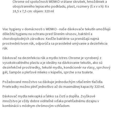
Chrome od spoločnosti WENKO vrátane skrutiek, hmoždiniek a
obojstranného lepiaceho podkladu, plast, rozmery (š x v x h): 6 x
18,5 x 7,5 cm: objem: 320 ml
Viac hygieny v domácnosti s WENKO - naše dávkovače tekutín umožňujú
dôležitú hygienu na ochranu pred šírením vírusov, baktérií a
choroboplodných zárodkov. Keďže baktérie sa prenášajú najmä
prostredníctvom rúk, odporúča sa pravidelné umývanie a dezinfekcia
rúk.
Dávkovač na dezinfekciu rúk a mydlo Istres Chrome je vyrobený z
vysokokvalitného plastu a je ideálny na dávkovanie tekutín, ako sú
dezinfekčné prostriedky, tekuté mydlo, kondicionér na vlasy, sprchový
gél, šampón a pleťové mlieko v kúpeľni, sprche a na toalete.
Požadované množstvo sa dávkuje jednoduchým stlačením tlačidla.
Priehradky možno plniť jednotlivo až do maximálnej kapacity 320 ml.
Dávkovač mydla nekvapká a ľahko sa čistí a dopĺňa. Zvyškové
množstvo je vždy dobre viditeľné vďaka priehľadnému dizajnu v
kombinácii s módnym chrómovým vzhľadom.