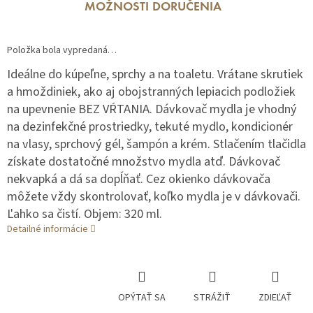
MOŽNOSTI DORUČENIA
Položka bola vypredaná…
Ideálne do kúpeľne, sprchy a na toaletu. Vrátane skrutiek
a hmoždiniek, ako aj obojstranných lepiacich podložiek
na upevnenie BEZ VŔTANIA. Dávkovač mydla je vhodný
na dezinfekčné prostriedky, tekuté mydlo, kondicionér
na vlasy, sprchový gél, šampón a krém. Stlačením tlačidla
získate dostatočné množstvo mydla atď. Dávkovač
nekvapká a dá sa dopĺňať. Cez okienko dávkovača
môžete vždy skontrolovať, koľko mydla je v dávkovači.
Ľahko sa čistí. Objem: 320 ml.
Detailné informácie
OPÝTAŤ SA
STRÁŽIŤ
ZDIEĽAŤ