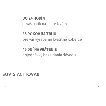
DO 24 HODÍN
je váš balík na ceste k vám.
35 ROKOV NA TRHU
pre vás vyrábame kvalitné koberce
45 DNÍ NA VRÁTENIE
objednávky bez udania dôvodu
SÚVISIACI TOVAR