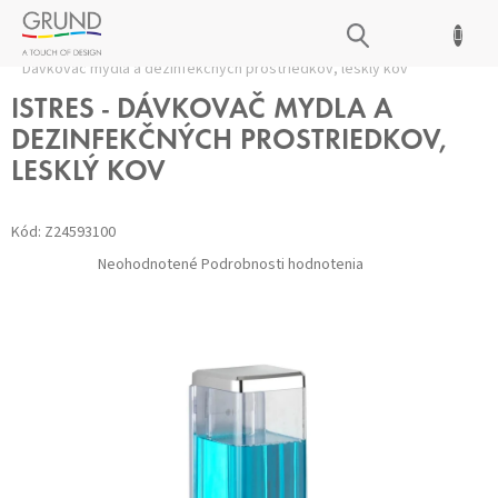
Prejsť
NÁKUPNÝ
na
Domov
/
Kúpeľňové doplnky
/
Dávkovače mydla
/
ISTRES -
obsah
KOŠÍK
Dávkovač mydla a dezinfekčných prostriedkov, lesklý kov
ISTRES - DÁVKOVAČ MYDLA A
DEZINFEKČNÝCH PROSTRIEDKOV,
LESKLÝ KOV
Kód:
Z24593100
Priemerné
Neohodnotené
Podrobnosti hodnotenia
hodnotenie
produktu
je
0,0
z 5
hviezdičiek.