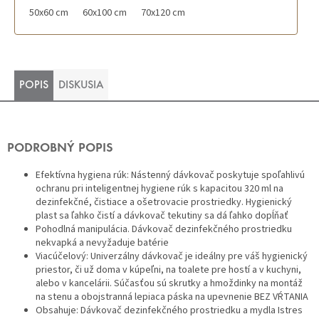
50x60 cm
60x100 cm
70x120 cm
POPIS
DISKUSIA
PODROBNÝ POPIS
Efektívna hygiena rúk: Nástenný dávkovač poskytuje spoľahlivú
ochranu pri inteligentnej hygiene rúk s kapacitou 320 ml na
dezinfekčné, čistiace a ošetrovacie prostriedky. Hygienický
plast sa ľahko čistí a dávkovač tekutiny sa dá ľahko dopĺňať
Pohodlná manipulácia. Dávkovač dezinfekčného prostriedku
nekvapká a nevyžaduje batérie
Viacúčelový: Univerzálny dávkovač je ideálny pre váš hygienický
priestor, či už doma v kúpeľni, na toalete pre hostí a v kuchyni,
alebo v kancelárii. Súčasťou sú skrutky a hmoždinky na montáž
na stenu a obojstranná lepiaca páska na upevnenie BEZ VŔTANIA
Obsahuje: Dávkovač dezinfekčného prostriedku a mydla Istres