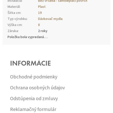
Inštalácia
:
Bez vŕtania - samolepiaci povrch
Materiál
:
Plast
Šírka cm
:
19
Typ výrobku
:
Dávkovač mydla
Výška cm
:
8
Záruka
:
2 roky
Položka bola vypredaná…
Z
Á
P
INFORMÁCIE
Ä
T
I
Obchodné podmienky
E
Ochrana osobných údajov
Odstúpenia od zmluvy
Reklamačný formulár