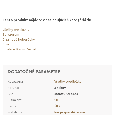
Tento produkt nájdete v nasledujúcich kategóriách:
Všetky predložky
So vzorom
Dizajnové koberčeky
Dizajn
Kolekcia Karim Rashid
DODATOČNÉ PARAMETRE
Kategória
:
Všetky predložky
Záruka
:
5 rokov
EAN
:
8590507285823
Dĺžka cm
:
90
Farba
:
žltá
Inštalácia
:
Nie je špecifikované