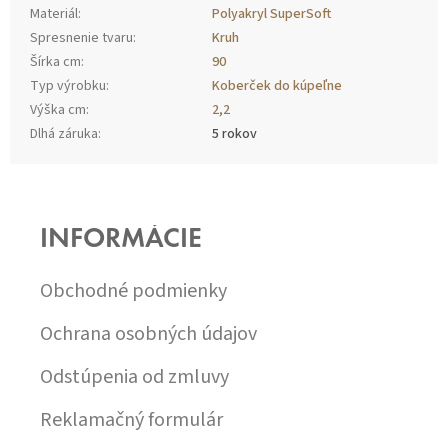
Materiál
:
Polyakryl SuperSoft
Spresnenie tvaru
:
Kruh
Šírka cm
:
90
Typ výrobku
:
Koberček do kúpeľne
Výška cm
:
2,2
Dlhá záruka
:
5 rokov
Z
Á
P
INFORMÁCIE
Ä
T
I
Obchodné podmienky
E
Ochrana osobných údajov
Odstúpenia od zmluvy
Reklamačný formulár