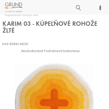
Prejsť
NÁKUPNÝ
na
Domov
/
Kúpeľňové predložky
/
Všetky predložky
/
KARIM 03 -
obsah
KOŠÍK
Kúpeľňové rohože žlté
KARIM 03 - KÚPEĽŇOVÉ ROHOŽE
ŽLTÉ
Kód:
B3643-44230
Priemerné
Neohodnotené
Podrobnosti hodnotenia
hodnotenie
produktu
je
0,0
z 5
hviezdičiek.