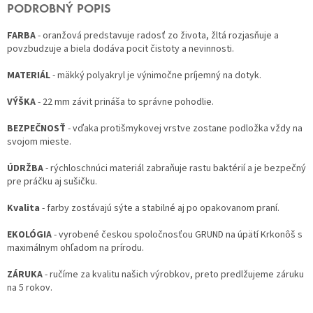
PODROBNÝ POPIS
FARBA
- oranžová predstavuje radosť zo života, žltá rozjasňuje a
povzbudzuje a biela dodáva pocit čistoty a nevinnosti.
MATERIÁL
- mäkký polyakryl je výnimočne príjemný na dotyk.
VÝŠKA
- 22 mm závit prináša to správne pohodlie.
BEZPEČNOSŤ
- vďaka protišmykovej vrstve zostane podložka vždy na
svojom mieste.
ÚDRŽBA
- rýchloschnúci materiál zabraňuje rastu baktérií a je bezpečný
pre práčku aj sušičku.
Kvalita
- farby zostávajú sýte a stabilné aj po opakovanom praní.
EKOLÓGIA
- vyrobené českou spoločnosťou GRUND na úpätí Krkonôš s
maximálnym ohľadom na prírodu.
ZÁRUKA
- ručíme za kvalitu našich výrobkov, preto predlžujeme záruku
na 5 rokov.