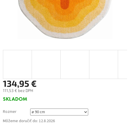
134,95 €
111,53 € bez DPH
Jednotková
SKLADOM
cena:
Rozmer
Môžeme doručiť do:
12.8.2026