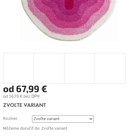
od
67,99 €
od
56,19 €
bez DPH
Jednotková
ZVOĽTE VARIANT
cena:
Rozmer
Môžeme doručiť do:
Zvoľte variant