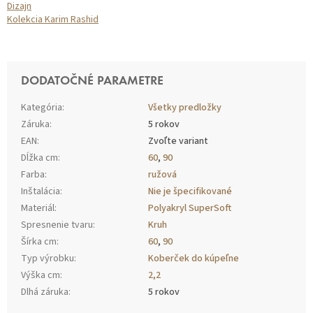
Dizajn
Kolekcia Karim Rashid
DODATOČNÉ PARAMETRE
Kategória
:
Všetky predložky
Záruka
:
5 rokov
EAN
:
Zvoľte variant
Dĺžka cm
:
60
,
90
Farba
:
ružová
Inštalácia
:
Nie je špecifikované
Materiál
:
Polyakryl SuperSoft
Spresnenie tvaru
:
Kruh
Šírka cm
:
60
,
90
Typ výrobku
:
Koberček do kúpeľne
Výška cm
:
2,2
Dlhá záruka
:
5 rokov