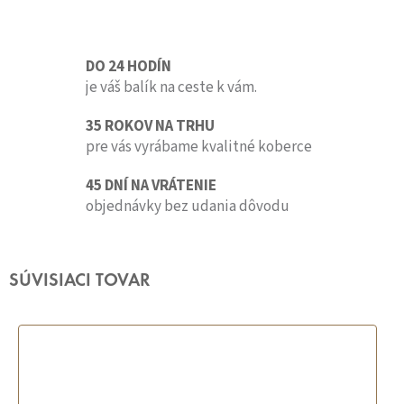
DO 24 HODÍN
je váš balík na ceste k vám.
35 ROKOV NA TRHU
pre vás vyrábame kvalitné koberce
45 DNÍ NA VRÁTENIE
objednávky bez udania dôvodu
SÚVISIACI TOVAR