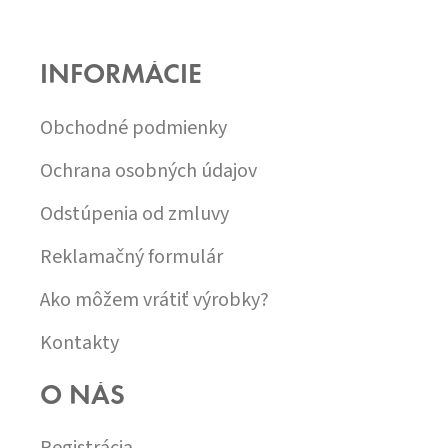
Z
Á
P
INFORMÁCIE
Ä
T
I
Obchodné podmienky
E
Ochrana osobných údajov
Odstúpenia od zmluvy
Reklamačný formulár
Ako môžem vrátiť výrobky?
Kontakty
O NÁS
Registrácia