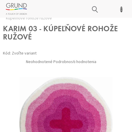
Prejsť
NÁKUPNÝ
na
Domov
/
Kúpeľňové predložky
/
Všetky predložky
/
KARIM 03 -
obsah
KOŠÍK
Kúpeľňové rohože ružové
KARIM 03 - KÚPEĽŇOVÉ ROHOŽE
RUŽOVÉ
Kód:
Zvoľte variant
Priemerné
Neohodnotené
Podrobnosti hodnotenia
hodnotenie
produktu
je
0,0
z 5
hviezdičiek.