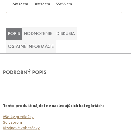
24x32 cm
36x92 cm
55x55 cm
POPIS
HODNOTENIE
DISKUSIA
OSTATNÉ INFORMÁCIE
PODROBNÝ POPIS
Tento produkt nájdete v nasledujúcich kategóriách:
Všetky predložky
So vzorom
Dizajnové koberčeky