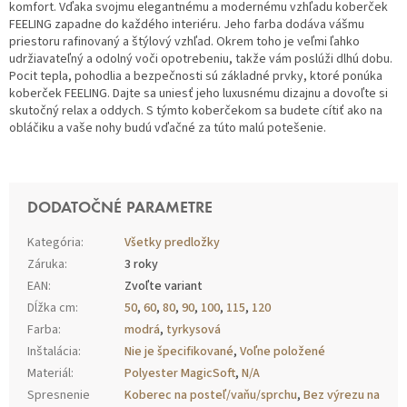
komfort. Vďaka svojmu elegantnému a modernému vzhľadu koberček
FEELING zapadne do každého interiéru. Jeho farba dodáva vášmu
priestoru rafinovaný a štýlový vzhľad. Okrem toho je veľmi ľahko
udržiavateľný a odolný voči opotrebeniu, takže vám poslúži dlhú dobu.
Pocit tepla, pohodlia a bezpečnosti sú základné prvky, ktoré ponúka
koberček FEELING. Dajte sa uniesť jeho luxusnému dizajnu a dovoľte si
skutočný relax a oddych. S týmto koberčekom sa budete cítiť ako na
obláčiku a vaše nohy budú vďačné za túto malú potešenie.
DODATOČNÉ PARAMETRE
Kategória
:
Všetky predložky
Záruka
:
3 roky
EAN
:
Zvoľte variant
Dĺžka cm
:
50
,
60
,
80
,
90
,
100
,
115
,
120
Farba
:
modrá
,
tyrkysová
Inštalácia
:
Nie je špecifikované
,
Voľne položené
Materiál
:
Polyester MagicSoft
,
N/A
Spresnenie
Koberec na posteľ/vaňu/sprchu
,
Bez výrezu na