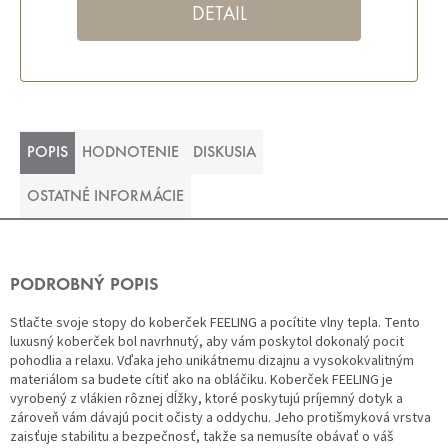
DETAIL
POPIS
HODNOTENIE
DISKUSIA
OSTATNÉ INFORMÁCIE
PODROBNÝ POPIS
Stlačte svoje stopy do koberček FEELING a pocítite vlny tepla. Tento
luxusný koberček bol navrhnutý, aby vám poskytol dokonalý pocit
pohodlia a relaxu. Vďaka jeho unikátnemu dizajnu a vysokokvalitným
materiálom sa budete cítiť ako na obláčiku. Koberček FEELING je
vyrobený z vlákien rôznej dĺžky, ktoré poskytujú príjemný dotyk a
zároveň vám dávajú pocit očisty a oddychu. Jeho protišmyková vrstva
zaisťuje stabilitu a bezpečnosť, takže sa nemusíte obávať o váš