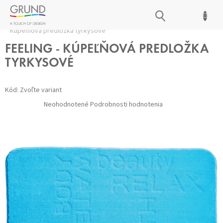
Prejsť
NÁKUPNÝ
na
Domov
/
Kúpeľňové predložky
/
Všetky predložky
/
FEELING -
obsah
KOŠÍK
Kúpeľňová predložka tyrkysové
FEELING - KÚPEĽŇOVÁ PREDLOŽKA
TYRKYSOVÉ
Kód:
Zvoľte variant
Priemerné
Neohodnotené
Podrobnosti hodnotenia
hodnotenie
produktu
je
0,0
z 5
hviezdičiek.