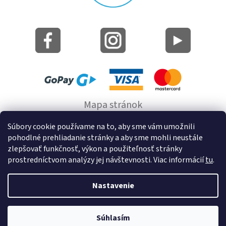
Mapa stránok
Informácie o cookie
Súbory cookie používame na to, aby sme vám umožnili
pohodlné prehliadanie stránky a aby sme mohli neustále
© 2022 GRUND a.s.
zlepšovať funkčnosť, výkon a použiteľnosť stránky
prostredníctvom analýzy jej návštevnosti. Viac informácií
tu
.
Nastavenie
Vytvoril Shoptet
Súhlasím
Copyright 2026
Kúpeľňové predložky a doplnky na stenu bez