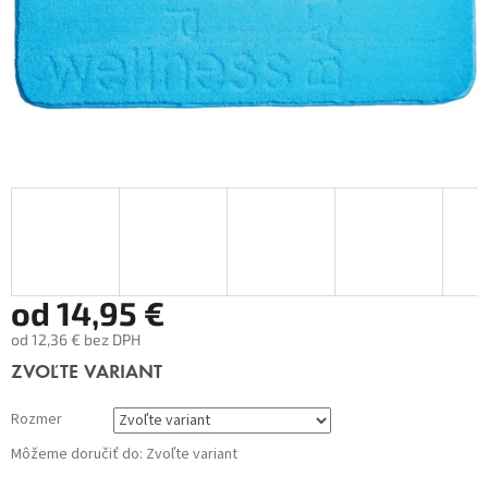
od
14,95 €
od
12,36 €
bez DPH
Jednotková
ZVOĽTE VARIANT
cena:
Rozmer
Môžeme doručiť do:
Zvoľte variant