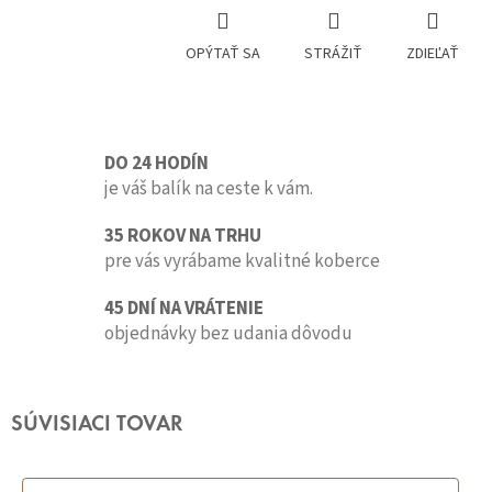
OPÝTAŤ SA
STRÁŽIŤ
ZDIEĽAŤ
DO 24 HODÍN
je váš balík na ceste k vám.
35 ROKOV NA TRHU
pre vás vyrábame kvalitné koberce
45 DNÍ NA VRÁTENIE
objednávky bez udania dôvodu
SÚVISIACI TOVAR