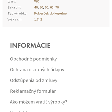
tvaru
:
WC
Šírka cm
:
40
,
50
,
60
,
65
,
70
Typ výrobku
:
Koberček do kúpeľne
Výška cm
:
1.7
,
2
Z
Á
P
INFORMÁCIE
Ä
T
I
Obchodné podmienky
E
Ochrana osobných údajov
Odstúpenia od zmluvy
Reklamačný formulár
Ako môžem vrátiť výrobky?