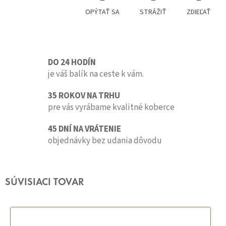
OPÝTAŤ SA
STRÁŽIŤ
ZDIEĽAŤ
DO 24 HODÍN
je váš balík na ceste k vám.
35 ROKOV NA TRHU
pre vás vyrábame kvalitné koberce
45 DNÍ NA VRÁTENIE
objednávky bez udania dôvodu
SÚVISIACI TOVAR