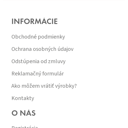
Z
Á
P
INFORMÁCIE
Ä
T
I
Obchodné podmienky
E
Ochrana osobných údajov
Odstúpenia od zmluvy
Reklamačný formulár
Ako môžem vrátiť výrobky?
Kontakty
O NÁS