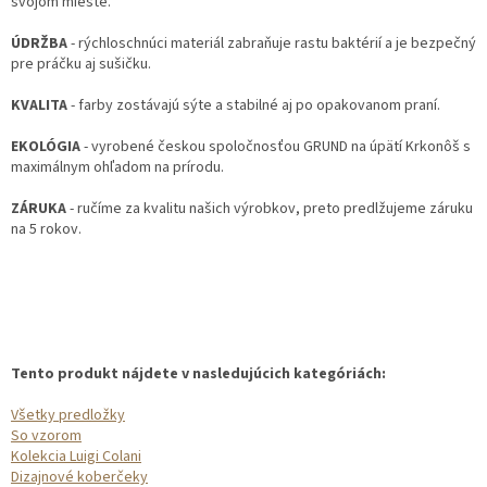
svojom mieste.
ÚDRŽBA
- rýchloschnúci materiál zabraňuje rastu baktérií a je bezpečný
pre práčku aj sušičku.
KVALITA
- farby zostávajú sýte a stabilné aj po opakovanom praní.
EKOLÓGIA
- vyrobené českou spoločnosťou GRUND na úpätí Krkonôš s
maximálnym ohľadom na prírodu.
ZÁRUKA
- ručíme za kvalitu našich výrobkov, preto predlžujeme záruku
na 5 rokov.
Tento produkt nájdete v nasledujúcich kategóriách:
Všetky predložky
So vzorom
Kolekcia Luigi Colani
Dizajnové koberčeky