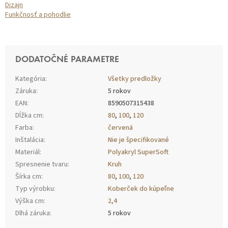
Dizajn
Funkčnosť a pohodlie
DODATOČNÉ PARAMETRE
Kategória
:
Všetky predložky
Záruka
:
5 rokov
EAN
:
8590507315438
Dĺžka cm
:
80
,
100
,
120
Farba
:
červená
Inštalácia
:
Nie je špecifikované
Materiál
:
Polyakryl SuperSoft
Spresnenie tvaru
:
Kruh
Šírka cm
:
80
,
100
,
120
Typ výrobku
:
Koberček do kúpeľne
Výška cm
:
2,4
Dlhá záruka
:
5 rokov