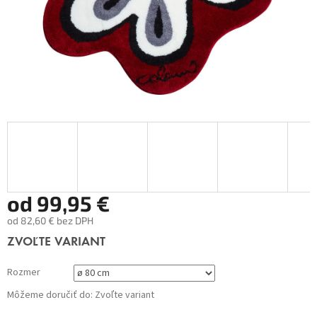
od
99,95 €
od
82,60 €
bez DPH
Jednotková
ZVOĽTE VARIANT
cena:
Rozmer
Môžeme doručiť do:
Zvoľte variant