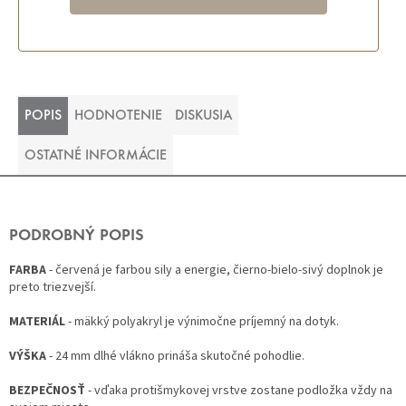
POPIS
HODNOTENIE
DISKUSIA
OSTATNÉ INFORMÁCIE
PODROBNÝ POPIS
FARBA
- červená je farbou sily a energie, čierno-bielo-sivý doplnok je
preto triezvejší.
MATERIÁL
- mäkký polyakryl je výnimočne príjemný na dotyk.
VÝŠKA
- 24 mm dlhé vlákno prináša skutočné pohodlie.
BEZPEČNOSŤ
- vďaka protišmykovej vrstve zostane podložka vždy na