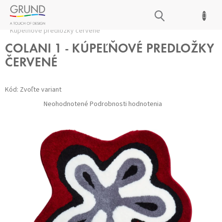
Prejsť
NÁKUPNÝ
na
Domov
/
Kúpeľňové predložky
/
Všetky predložky
/
Colani 1 -
obsah
KOŠÍK
Kúpeľňové predložky červené
COLANI 1 - KÚPEĽŇOVÉ PREDLOŽKY
ČERVENÉ
Kód:
Zvoľte variant
Priemerné
Neohodnotené
Podrobnosti hodnotenia
hodnotenie
produktu
je
0,0
z 5
hviezdičiek.