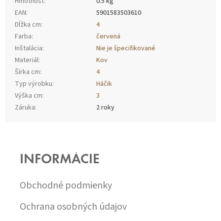
Hmotnosť
:
0.5 kg
EAN
:
5901583503610
Dĺžka cm
:
4
Farba
:
červená
Inštalácia
:
Nie je špecifikované
Materiál
:
Kov
Šírka cm
:
4
Typ výrobku
:
Háčik
Výška cm
:
3
Záruka
:
2 roky
Z
Á
P
INFORMÁCIE
Ä
T
I
Obchodné podmienky
E
Ochrana osobných údajov