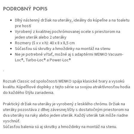
PODROBNÝ POPIS
Dlhý nástenný držiak na uteráky, ideálny do kúpeľne a na toaletu
pre hostí
Vyrobený z kvalitnej pochrómovanej ocele s priestorom na
jeden uterák alebo 2 uteráky
Rozmery (š x v x h): 40 x 8 x 8,5 cm
Súčasťou sú skrutky a hmoždinky na montáž na stenu
Nie je potrebné vŕtať, možné aj s adaptérmi WENKO Vacuum-
Loc®, Turbo-Loc® a Power-Loc®
.
Rozsah Classic od spoločnosti WENKO spája klasické tvary a vysokú
kvalitu. Kúpeľňové doplnky z tejto série sa svojou atraktívnosťou hodia
do každého štýlu zariadenia.
Praktický držiak na uteráky je vyrobený z lesklého chrómu. Držiak na
uteráky pozostáva z dlhej závesnej lišty s dostatočným priestorom na
dva uteráky na ruky alebo jeden uterák. Každý uterák tak môže riadne
vyschnúť.
Súčasťou balenia sú aj skrutky a hmoždinky na montáž na stenu.