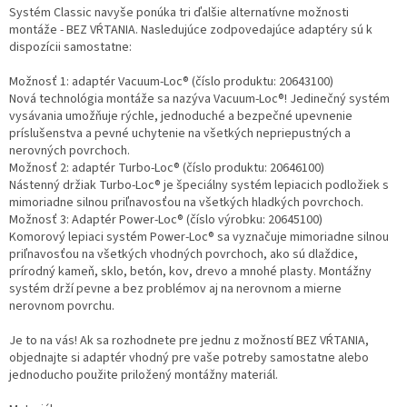
Systém Classic navyše ponúka tri ďalšie alternatívne možnosti
montáže - BEZ VŔTANIA. Nasledujúce zodpovedajúce adaptéry sú k
dispozícii samostatne:
Možnosť 1: adaptér Vacuum-Loc® (číslo produktu: 20643100)
Nová technológia montáže sa nazýva Vacuum-Loc®! Jedinečný systém
vysávania umožňuje rýchle, jednoduché a bezpečné upevnenie
príslušenstva a pevné uchytenie na všetkých nepriepustných a
nerovných povrchoch.
Možnosť 2: adaptér Turbo-Loc® (číslo produktu: 20646100)
Nástenný držiak Turbo-Loc® je špeciálny systém lepiacich podložiek s
mimoriadne silnou priľnavosťou na všetkých hladkých povrchoch.
Možnosť 3: Adaptér Power-Loc® (číslo výrobku: 20645100)
Komorový lepiaci systém Power-Loc® sa vyznačuje mimoriadne silnou
priľnavosťou na všetkých vhodných povrchoch, ako sú dlaždice,
prírodný kameň, sklo, betón, kov, drevo a mnohé plasty. Montážny
systém drží pevne a bez problémov aj na nerovnom a mierne
nerovnom povrchu.
Je to na vás! Ak sa rozhodnete pre jednu z možností BEZ VŔTANIA,
objednajte si adaptér vhodný pre vaše potreby samostatne alebo
jednoducho použite priložený montážny materiál.