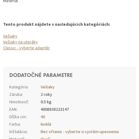
Materiál
Tento produkt nájdete v nasledujúcich kategóriách:
Vešiaky
Vešiaky na uteráky
Classic - vyberte adaptér
DODATOČNÉ PARAMETRE
Kategória
:
Vešiaky
Záruka
:
2 roky
Hmotnosť
:
0.5 kg
EAN
:
4008838223147
Dĺžka cm
:
40
Farba
:
lesklá
Inštalácia
:
Bez vŕtania - vyberte si systém upevnenia