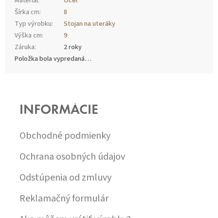
Materiál
:
Oceľ
Šírka cm
:
8
Typ výrobku
:
Stojan na uteráky
Výška cm
:
9
Záruka
:
2 roky
Položka bola vypredaná…
Z
Á
P
INFORMÁCIE
Ä
T
I
Obchodné podmienky
E
Ochrana osobných údajov
Odstúpenia od zmluvy
Reklamačný formulár