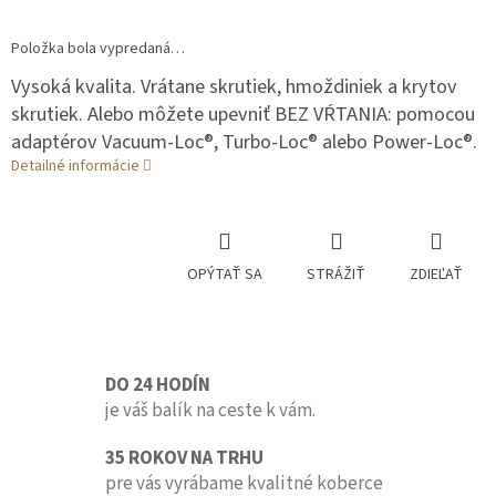
Položka bola vypredaná…
Vysoká kvalita. Vrátane skrutiek, hmoždiniek a krytov
skrutiek. Alebo môžete upevniť BEZ VŔTANIA: pomocou
adaptérov Vacuum-Loc®, Turbo-Loc® alebo Power-Loc®.
Detailné informácie
OPÝTAŤ SA
STRÁŽIŤ
ZDIEĽAŤ
DO 24 HODÍN
je váš balík na ceste k vám.
35 ROKOV NA TRHU
pre vás vyrábame kvalitné koberce