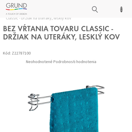
Prejsť
NÁKUPNÝ
na
Domov
/
Doplnky BEZ VŔTANIA
/
Vešiaky
/
BEZ VŔTANIA tovaru
obsah
KOŠÍK
Classic - Držiak na uteráky, lesklý kov
BEZ VŔTANIA TOVARU CLASSIC -
DRŽIAK NA UTERÁKY, LESKLÝ KOV
Kód:
Z22787100
Priemerné
Neohodnotené
Podrobnosti hodnotenia
hodnotenie
produktu
je
0,0
z 5
hviezdičiek.