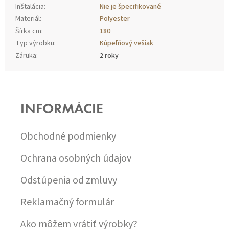
Inštalácia
:
Nie je špecifikované
Materiál
:
Polyester
Šírka cm
:
180
Typ výrobku
:
Kúpeľňový vešiak
Záruka
:
2 roky
Z
Á
P
INFORMÁCIE
Ä
T
I
Obchodné podmienky
E
Ochrana osobných údajov
Odstúpenia od zmluvy
Reklamačný formulár
Ako môžem vrátiť výrobky?