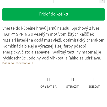
Pridať do košíka
Vneste do kúpeľne hravú jarnú náladu! Sprchový záves
HAPPY SPRING s veselým motívom žltých kačičiek
rozžiari interiér a dodá mu svieži, optimistický charakter.
Kombinácia bielej a výraznej žltej farby pôsobí
energicky, čisto a zábavne. Kvalitný textilný materiál je
rýchloschnúci, odolný voči vlhkosti a ľahko sa udržiava.
Detailné informácie
OPÝTAŤ SA
STRÁŽIŤ
ZDIEĽAŤ