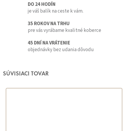
DO 24 HODÍN
je váš balík na ceste k vám.
35 ROKOV NA TRHU
pre vás vyrábame kvalitné koberce
45 DNÍ NA VRÁTENIE
objednávky bez udania dôvodu
SÚVISIACI TOVAR