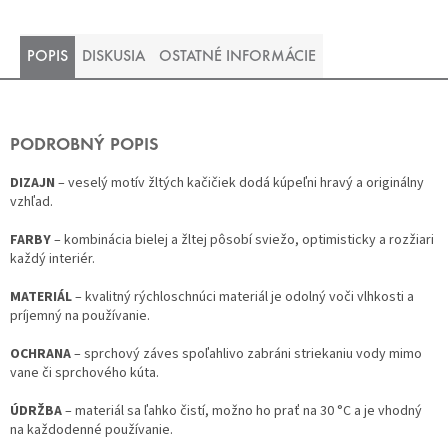
POPIS
DISKUSIA
OSTATNÉ INFORMÁCIE
PODROBNÝ POPIS
DIZAJN
– veselý motív žltých kačičiek dodá kúpeľni hravý a originálny
vzhľad.
FARBY
– kombinácia bielej a žltej pôsobí sviežo, optimisticky a rozžiari
každý interiér.
MATERIÁL
– kvalitný rýchloschnúci materiál je odolný voči vlhkosti a
príjemný na používanie.
OCHRANA
– sprchový záves spoľahlivo zabráni striekaniu vody mimo
vane či sprchového kúta.
ÚDRŽBA
– materiál sa ľahko čistí, možno ho prať na 30 °C a je vhodný
na každodenné používanie.