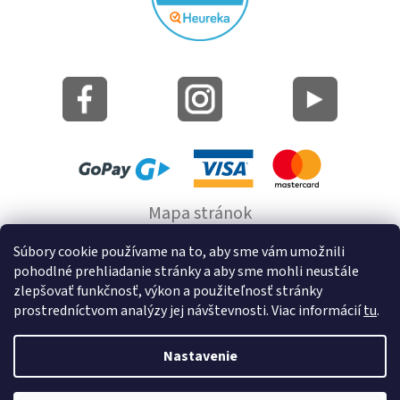
Mapa stránok
Informácie o cookie
Súbory cookie používame na to, aby sme vám umožnili
pohodlné prehliadanie stránky a aby sme mohli neustále
© 2022 GRUND a.s.
zlepšovať funkčnosť, výkon a použiteľnosť stránky
prostredníctvom analýzy jej návštevnosti. Viac informácií
tu
.
Nastavenie
Vytvoril Shoptet