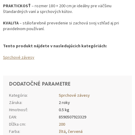
PRAKTICKOSŤ
– rozmer 180 × 200 cm je ideálny pre väčšinu
štandardných vaní a sprchových kútov.
KVALITA
– stálofarebné prevedenie si zachová svoj vzhľad aj pri
pravidelnom používaní.
Tento produkt nájdete v nasledujúcich kategóriách:
Sprchové závesy
DODATOČNÉ PARAMETRE
Kategória
:
Sprchové závesy
Záruka
:
2 roky
Hmotnosť
:
0.5 kg
EAN
:
8590507923329
Dĺžka cm
:
200
Farba
:
žltá
,
červená