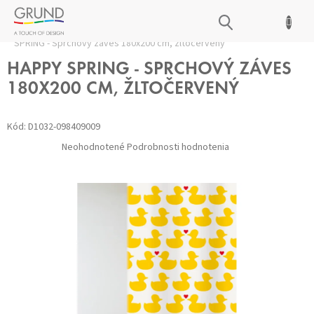
Prejsť
NÁKUPNÝ
na
Domov
/
Kúpeľňové doplnky
/
Sprchové závesy
/
HAPPY
obsah
KOŠÍK
SPRING - Sprchový záves 180x200 cm, žltočervený
HAPPY SPRING - SPRCHOVÝ ZÁVES
180X200 CM, ŽLTOČERVENÝ
Kód:
D1032-098409009
Priemerné
Neohodnotené
Podrobnosti hodnotenia
hodnotenie
produktu
je
0,0
z 5
hviezdičiek.