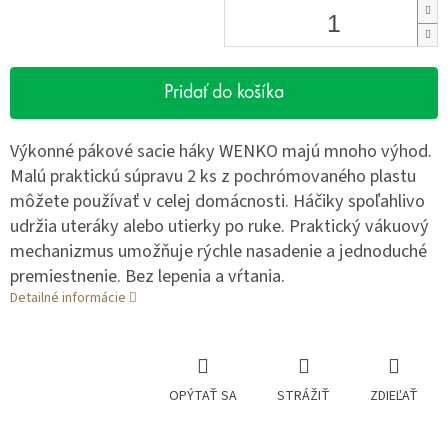
Pridať do košíka
Výkonné pákové sacie háky WENKO majú mnoho výhod.
Malú praktickú súpravu 2 ks z pochrómovaného plastu
môžete používať v celej domácnosti. Háčiky spoľahlivo
udržia uteráky alebo utierky po ruke. Praktický vákuový
mechanizmus umožňuje rýchle nasadenie a jednoduché
premiestnenie. Bez lepenia a vŕtania.
Detailné informácie
OPÝTAŤ SA
STRÁŽIŤ
ZDIEĽAŤ