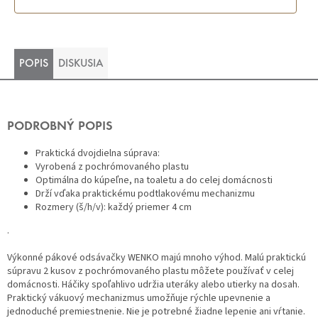
POPIS
DISKUSIA
PODROBNÝ POPIS
Praktická dvojdielna súprava:
Vyrobená z pochrómovaného plastu
Optimálna do kúpeľne, na toaletu a do celej domácnosti
Drží vďaka praktickému podtlakovému mechanizmu
Rozmery (š/h/v): každý priemer 4 cm
.
Výkonné pákové odsávačky WENKO majú mnoho výhod. Malú praktickú
súpravu 2 kusov z pochrómovaného plastu môžete používať v celej
domácnosti. Háčiky spoľahlivo udržia uteráky alebo utierky na dosah.
Praktický vákuový mechanizmus umožňuje rýchle upevnenie a
jednoduché premiestnenie. Nie je potrebné žiadne lepenie ani vŕtanie.