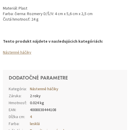
Materiál: Plast
Farba: čierna: Rozmery D/Š/V: 4 cm x 5,6 cm x 2,5 cm
Čistá hmotnosť: 24 g
Tento produkt nájdete v nasledujúcich kategóriách:
Nástenné háčiky
DODATOČNÉ PARAMETRE
Kategória
:
Nástenné háčiky
Záruka
:
2 roky
Hmotnosť
:
0.024 kg
EAN
:
4008838444108
Dĺžka cm
:
4
Farba
:
lesklá