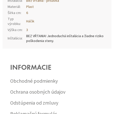
Inštalácia
:
Bez vŕtania - prísavka
Materiál
:
Plast
Šírka cm
:
6
Typ
Háčik
výrobku
:
Výška cm
:
3
BEZ VŔTANIA! Jednoduchá inštalácia a žiadne riziko
Inštalácia
:
poškodenia steny.
Z
Á
P
INFORMÁCIE
Ä
T
I
Obchodné podmienky
E
Ochrana osobných údajov
Odstúpenia od zmluvy
Reklamačný formulár