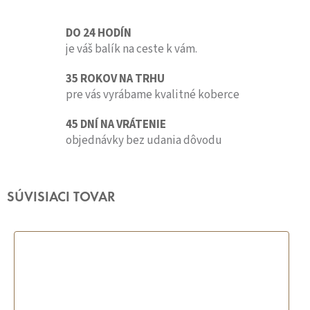
DO 24 HODÍN
je váš balík na ceste k vám.
35 ROKOV NA TRHU
pre vás vyrábame kvalitné koberce
45 DNÍ NA VRÁTENIE
objednávky bez udania dôvodu
SÚVISIACI TOVAR