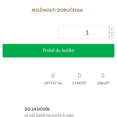
MOŽNOSTI DORUČENIA
Pridať do košíka
OPÝTAŤ SA
STRÁŽIŤ
ZDIEĽAŤ
DO 24 HODÍN
je váš balík na ceste k vám.