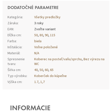
DODATOČNÉ PARAMETRE
Kategória
:
Všetky predložky
Záruka
:
3 roky
EAN
:
Zvoľte variant
Dĺžka cm
:
50
,
80
,
90
,
115
Farba
:
biela
Inštalácia
:
Voľne položené
Materiál
:
N/A
Spresnenie
Koberec na posteľ/vaňu/sprchu
,
Bez výrezu na
tvaru
:
WC
Šírka cm
:
40
,
50
,
60
,
65
Typ výrobku
:
Koberček do kúpeľne
Výška cm
:
1.7
,
1,7
Z
Á
P
INFORMÁCIE
Ä