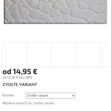
od
14,95 €
od
12,36 €
bez DPH
Jednotková
ZVOĽTE VARIANT
cena:
Rozmer
Môžeme doručiť do:
Zvoľte variant