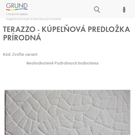
Prejsť
NÁKUPNÝ
na
Domov
/
Kúpeľňové predložky
/
Všetky predložky
/
TERAZZO -
obsah
KOŠÍK
Kúpeľňová predložka prírodná
TERAZZO - KÚPEĽŇOVÁ PREDLOŽKA
PRÍRODNÁ
Kód:
Zvoľte variant
Priemerné
Neohodnotené
Podrobnosti hodnotenia
hodnotenie
produktu
je
0,0
z 5
hviezdičiek.