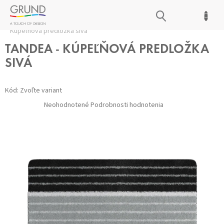
Prejsť
NÁKUPNÝ
na
Domov
/
Kúpeľňové predložky
/
Všetky predložky
/
TANDEA -
obsah
KOŠÍK
Kúpeľňová predložka sivá
TANDEA - KÚPEĽŇOVÁ PREDLOŽKA
SIVÁ
Kód:
Zvoľte variant
Priemerné
Neohodnotené
Podrobnosti hodnotenia
hodnotenie
produktu
je
0,0
z 5
hviezdičiek.