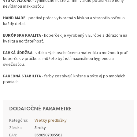
VÝŠKA VLÁKNA
- výnimočne husté 27 mm vlákno poteší vaše nohy
nevídanou mäkkosťou.
HAND MADE
- poctivá práca vytvorená s láskou a starostlivosťou o
každý detail.
EURÓPSKA KVALITA
- koberček je vyrobený v Európe s dôrazom na
kvalitu a udržateľnosť.
ĽAHKÁ ÚDRŽBA
- vďaka rýchloschnúcemu materiálu a možnosti prať
koberček v práčke si môžete byť istí maximálnou hygienou a
sviežosťou.
FAREBNÁ STABILITA
- farby zostávajú krásne a sýte aj po mnohých
praniach.
DODATOČNÉ PARAMETRE
Kategória
:
Všetky predložky
Záruka
:
5 roky
EAN
:
8590507985563