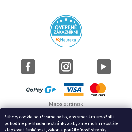
Mapa stránok
Informácie o cookie
Súbory cookie používame na to, aby sme vám umožnili
pohodlné prehliadanie stránky a aby sme mohli neustále
© 2022 GRUND a.s.
zlepšovať funkčnosť, výkon a použiteľnosť stránky