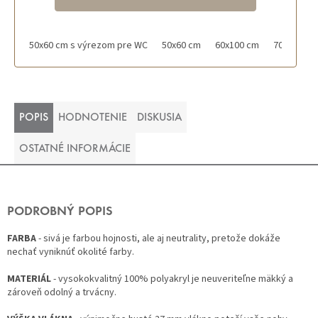
50x60 cm s výrezom pre WC
50x60 cm
60x100 cm
70x120 cm
POPIS
HODNOTENIE
DISKUSIA
OSTATNÉ INFORMÁCIE
PODROBNÝ POPIS
FARBA
- sivá je farbou hojnosti, ale aj neutrality, pretože dokáže
nechať vyniknúť okolité farby.
MATERIÁL
- vysokokvalitný 100% polyakryl je neuveriteľne mäkký a
zároveň odolný a trvácny.