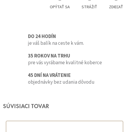
OPÝTAŤ SA
STRÁŽIŤ
ZDIEĽAŤ
DO 24 HODÍN
je váš balík na ceste k vám.
35 ROKOV NA TRHU
pre vás vyrábame kvalitné koberce
45 DNÍ NA VRÁTENIE
objednávky bez udania dôvodu
SÚVISIACI TOVAR