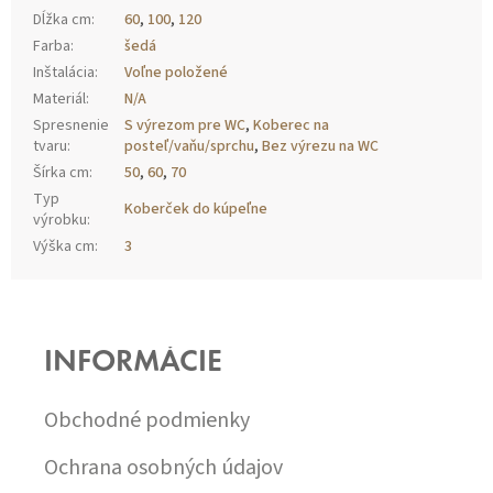
Dĺžka cm
:
60
,
100
,
120
Farba
:
šedá
Inštalácia
:
Voľne položené
Materiál
:
N/A
Spresnenie
S výrezom pre WC
,
Koberec na
tvaru
:
posteľ/vaňu/sprchu
,
Bez výrezu na WC
Šírka cm
:
50
,
60
,
70
Typ
Koberček do kúpeľne
výrobku
:
Výška cm
:
3
Z
Á
P
INFORMÁCIE
Ä
T
I
Obchodné podmienky
E
Ochrana osobných údajov