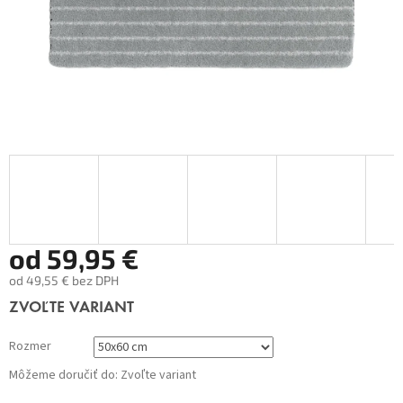
od
59,95 €
od
49,55 €
bez DPH
Jednotková
ZVOĽTE VARIANT
cena:
Rozmer
Môžeme doručiť do:
Zvoľte variant