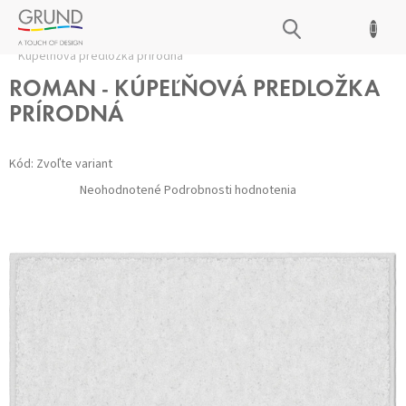
Prejsť
NÁKUPNÝ
na
Domov
/
Kúpeľňové predložky
/
Všetky predložky
/
ROMAN -
obsah
KOŠÍK
Kúpeľňová predložka prírodná
ROMAN - KÚPEĽŇOVÁ PREDLOŽKA
PRÍRODNÁ
Kód:
Zvoľte variant
Priemerné
Neohodnotené
Podrobnosti hodnotenia
hodnotenie
produktu
je
0,0
z 5
hviezdičiek.