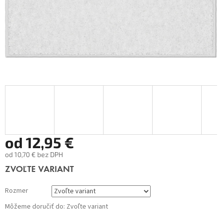
od
12,95 €
od
10,70 €
bez DPH
Jednotková
ZVOĽTE VARIANT
cena:
Rozmer
Môžeme doručiť do:
Zvoľte variant