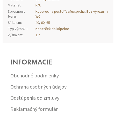
Materiál
:
N/A
Spresnenie
Koberec na posteľ/vaňu/sprchu
,
Bez výrezu na
tvaru
:
WC
Šírka cm
:
40
,
60
,
65
Typ výrobku
:
Koberček do kúpeľne
Výška cm
:
1.7
Z
Á
P
INFORMÁCIE
Ä
T
I
Obchodné podmienky
E
Ochrana osobných údajov
Odstúpenia od zmluvy
Reklamačný formulár