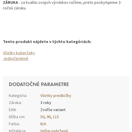
ZÁRUKA
- za kvalitu svojich výrobkov ručíme, preto poskytujeme 3-
ročnú záruku.
Tento produkt nájdete v týchto kategóriách:
Všetky koberčeky
Jednofarebné
DODATOČNÉ PARAMETRE
Kategória
:
Všetky predložky
Záruka
:
3 roky
EAN
:
Zvoľte variant
Dĺžka cm
:
50
,
90
,
115
Farba
:
N/A
Inštalácia
:
Voľne položené