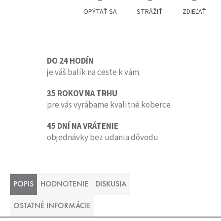
OPÝTAŤ SA
STRÁŽIŤ
ZDIEĽAŤ
DO 24 HODÍN
je váš balík na ceste k vám.
35 ROKOV NA TRHU
pre vás vyrábame kvalitné koberce
45 DNÍ NA VRÁTENIE
objednávky bez udania dôvodu
POPIS
HODNOTENIE
DISKUSIA
OSTATNÉ INFORMÁCIE