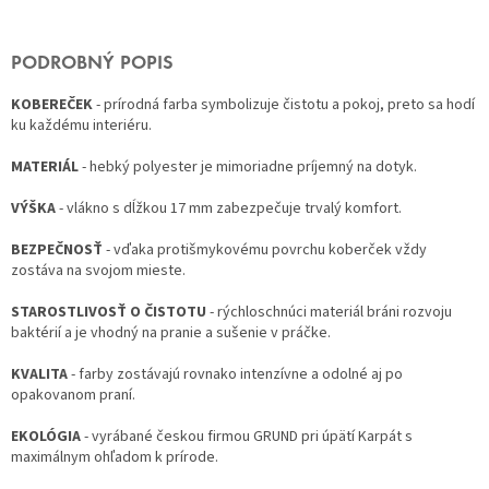
PODROBNÝ POPIS
KOBEREČEK
- prírodná farba symbolizuje čistotu a pokoj, preto sa hodí
ku každému interiéru.
MATERIÁL
- hebký polyester je mimoriadne príjemný na dotyk.
VÝŠKA
- vlákno s dĺžkou 17 mm zabezpečuje trvalý komfort.
BEZPEČNOSŤ
- vďaka protišmykovému povrchu koberček vždy
zostáva na svojom mieste.
STAROSTLIVOSŤ O ČISTOTU
- rýchloschnúci materiál bráni rozvoju
baktérií a je vhodný na pranie a sušenie v práčke.
KVALITA
- farby zostávajú rovnako intenzívne a odolné aj po
opakovanom praní.
EKOLÓGIA
- vyrábané českou firmou GRUND pri úpätí Karpát s
maximálnym ohľadom k prírode.