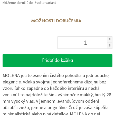
Môžeme doručiť do:
Zvoľte variant
MOŽNOSTI DORUČENIA
Pridať do košíka
MOLENA je stelesnením čistého pohodlia a jednoduchej
elegancie. Vďaka svojmu jednofarebnému dizajnu bez
vzoru ľahko zapadne do každého interiéru a nechá
vyniknúť to najdôležitejšie - výnimočne mäkký, hustý 28
mm vysoký vlas. V jemnom levanduľovom odtieni
pôsobí sviežo, jemne a originálne. Či už je vaša kúpeľňa
minimalistická alebo plná detailov, MOLENA do nej