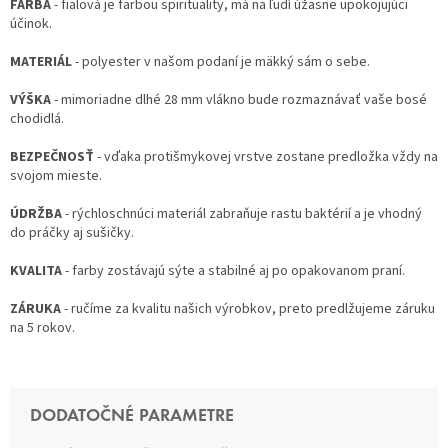
FARBA
- fialová je farbou spirituality, má na ľudí úžasne upokojujúci
účinok.
MATERIÁL
- polyester v našom podaní je mäkký sám o sebe.
VÝŠKA
- mimoriadne dlhé 28 mm vlákno bude rozmaznávať vaše bosé
chodidlá.
BEZPEČNOSŤ
- vďaka protišmykovej vrstve zostane predložka vždy na
svojom mieste.
ÚDRŽBA
- rýchloschnúci materiál zabraňuje rastu baktérií a je vhodný
do práčky aj sušičky.
KVALITA
- farby zostávajú sýte a stabilné aj po opakovanom praní.
ZÁRUKA
- ručíme za kvalitu našich výrobkov, preto predlžujeme záruku
na 5 rokov.
DODATOČNÉ PARAMETRE