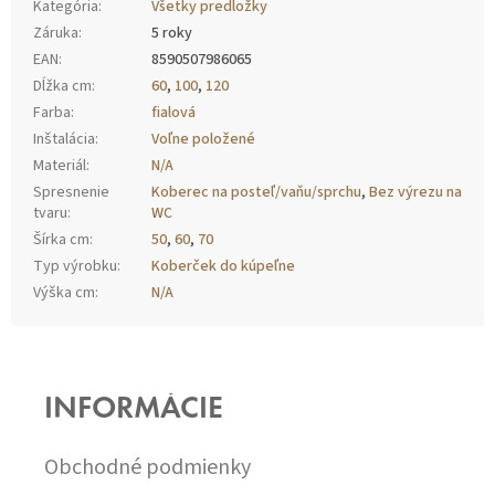
Kategória
:
Všetky predložky
Záruka
:
5 roky
EAN
:
8590507986065
Dĺžka cm
:
60
,
100
,
120
Farba
:
fialová
Inštalácia
:
Voľne položené
Materiál
:
N/A
Spresnenie
Koberec na posteľ/vaňu/sprchu
,
Bez výrezu na
tvaru
:
WC
Šírka cm
:
50
,
60
,
70
Typ výrobku
:
Koberček do kúpeľne
Výška cm
:
N/A
Z
Á
P
INFORMÁCIE
Ä
T
I
Obchodné podmienky
E