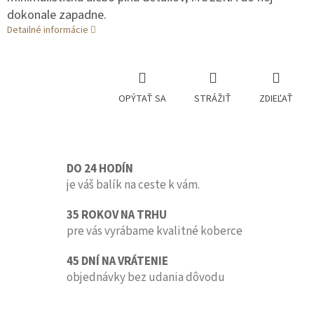
dokonale zapadne.
Detailné informácie
OPÝTAŤ SA
STRÁŽIŤ
ZDIEĽAŤ
DO 24 HODÍN
je váš balík na ceste k vám.
35 ROKOV NA TRHU
pre vás vyrábame kvalitné koberce
45 DNÍ NA VRÁTENIE
objednávky bez udania dôvodu