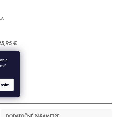
LA
25,95 €
danie
nosť
lasím
DODATOČNÉ PARAMETRE