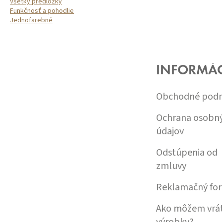
Všetky predložky
Funkčnosť a pohodlie
Jednofarebné
Z
Á
P
Ä
INFORMÁC
T
I
Obchodné pod
E
Ochrana osobn
údajov
Odstúpenia od
zmluvy
Reklamačný fo
Ako môžem vrát
výrobky?