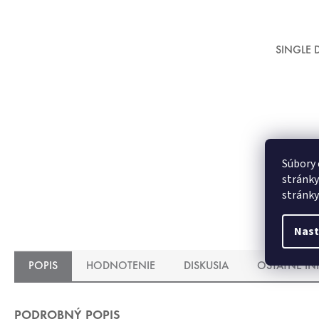
SINGLE D
Súbory 
stránky
stránky
Nast
POPIS
HODNOTENIE
DISKUSIA
OSTATNÉ I
PODROBNÝ POPIS