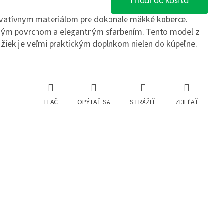
Pridať do košíka
novatívnym materiálom pre dokonale mäkké koberce.
ným povrchom a elegantným sfarbením. Tento model z
žiek je veľmi praktickým doplnkom nielen do kúpeľne.
TLAČ
OPÝTAŤ SA
STRÁŽIŤ
ZDIEĽAŤ