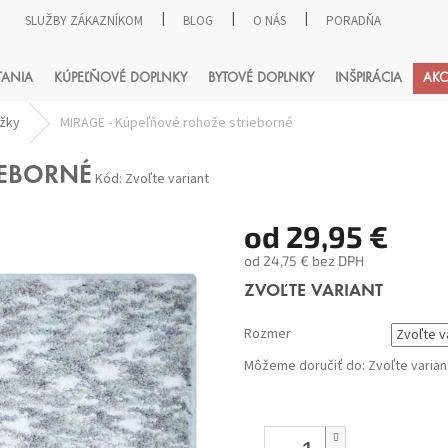
SLUŽBY ZÁKAZNÍKOM
BLOG
O NÁS
PORADŇA
HĽADAŤ
TANIA
KÚPEĽŇOVÉ DOPLNKY
BYTOVÉ DOPLNKY
INŠPIRÁCIA
AKC
ožky
MIRAGE - Kúpeľňové rohože strieborné
IEBORNÉ
Kód:
Zvoľte variant
od
29,95 €
od
24,75 €
bez DPH
Jednotková
ZVOĽTE VARIANT
cena:
Rozmer
Môžeme doručiť do:
Zvoľte varian