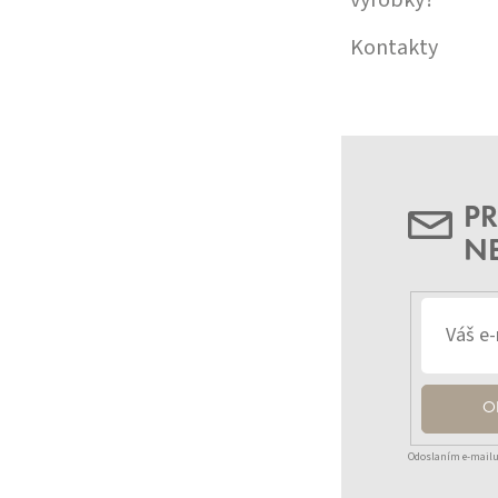
Kontakty
PR
N
O
Odoslaním e-mailu