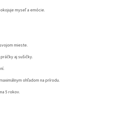
pokojuje myseľ a emócie.
 svojom mieste.
 práčky aj sušičky.
ní.
maximálnym ohľadom na prírodu.
na 5 rokov.