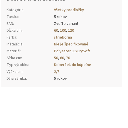
Kategória
:
Všetky predložky
Záruka
:
5 rokov
EAN
:
Zvoľte variant
Dĺžka cm
:
60
,
100
,
120
Farba
:
strieborná
Inštalácia
:
Nie je špecifikované
Materiál
:
Polyester LuxurySoft
Šírka cm
:
50
,
60
,
70
Typ výrobku
:
Koberček do kúpeľne
Výška cm
:
2,7
Dlhá záruka
:
5 rokov