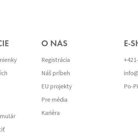
IE
O NÁS
E-S
mienky
Registrácia
+421
ých
Náš príbeh
info
EU projekty
Po-Pi
Pre média
Kariéra
rmulár
iť