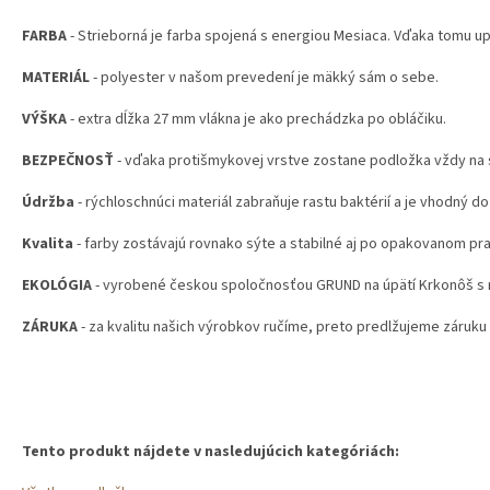
FARBA
- Strieborná je farba spojená s energiou Mesiaca. Vďaka tomu u
MATERIÁL
- polyester v našom prevedení je mäkký sám o sebe.
VÝŠKA
- extra dĺžka 27 mm vlákna je ako prechádzka po obláčiku.
BEZPEČNOSŤ
- vďaka protišmykovej vrstve zostane podložka vždy na
Údržba
- rýchloschnúci materiál zabraňuje rastu baktérií a je vhodný do
Kvalita
- farby zostávajú rovnako sýte a stabilné aj po opakovanom pra
EKOLÓGIA
- vyrobené českou spoločnosťou GRUND na úpätí Krkonôš s 
ZÁRUKA
- za kvalitu našich výrobkov ručíme, preto predlžujeme záruku 
Tento produkt nájdete v nasledujúcich kategóriách: