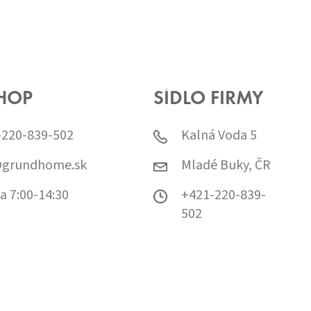
HOP
SÍDLO FIRMY
-220-839-502
Kalná Voda 5
@grundhome.sk
Mladé Buky, ČR
a 7:00-14:30
+421-220-839-
502