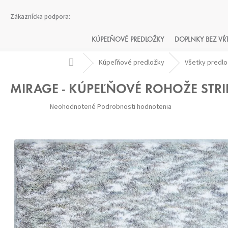
Prejsť
na
obsah
KÚPEĽŇOVÉ PREDLOŽKY
DOPLNKY BEZ VŔ
Domov
Kúpeľňové predložky
Všetky predl
MIRAGE - KÚPEĽŇOVÉ ROHOŽE STR
Priemerné
Neohodnotené
Podrobnosti hodnotenia
hodnotenie
produktu
je
0,0
z 5
hviezdičiek.