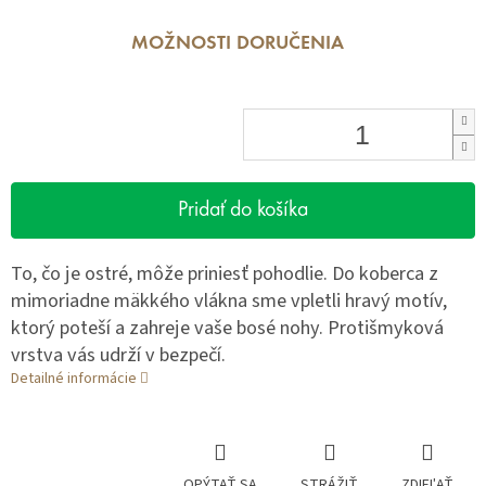
MOŽNOSTI DORUČENIA
Pridať do košíka
To, čo je ostré, môže priniesť pohodlie. Do koberca z
mimoriadne mäkkého vlákna sme vpletli hravý motív,
ktorý poteší a zahreje vaše bosé nohy. Protišmyková
vrstva vás udrží v bezpečí.
Detailné informácie
OPÝTAŤ SA
STRÁŽIŤ
ZDIEĽAŤ