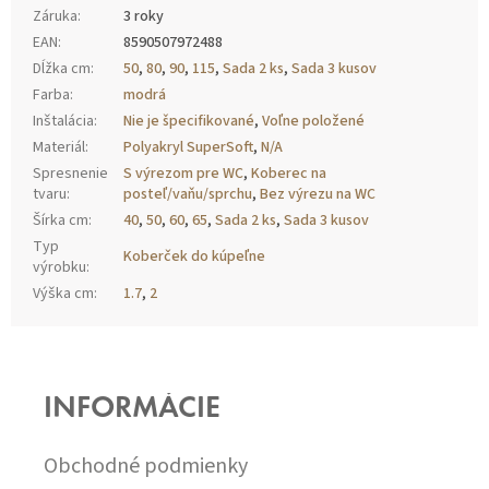
Záruka
:
3 roky
EAN
:
8590507972488
Dĺžka cm
:
50
,
80
,
90
,
115
,
Sada 2 ks
,
Sada 3 kusov
Farba
:
modrá
Inštalácia
:
Nie je špecifikované
,
Voľne položené
Materiál
:
Polyakryl SuperSoft
,
N/A
Spresnenie
S výrezom pre WC
,
Koberec na
tvaru
:
posteľ/vaňu/sprchu
,
Bez výrezu na WC
Šírka cm
:
40
,
50
,
60
,
65
,
Sada 2 ks
,
Sada 3 kusov
Typ
Koberček do kúpeľne
výrobku
:
Výška cm
:
1.7
,
2
Z
Á
P
INFORMÁCIE
Ä
T
I
Obchodné podmienky
E