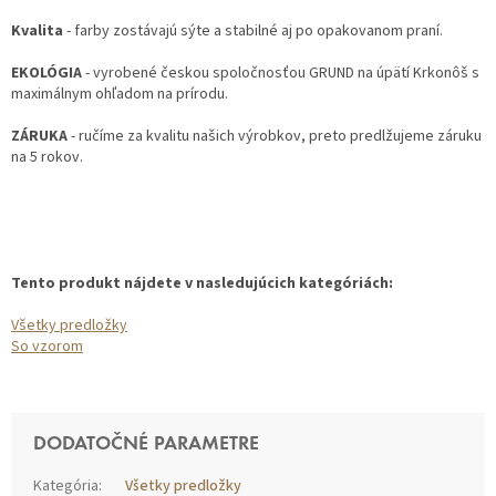
Kvalita
- farby zostávajú sýte a stabilné aj po opakovanom praní.
EKOLÓGIA
- vyrobené českou spoločnosťou GRUND na úpätí Krkonôš s
maximálnym ohľadom na prírodu.
ZÁRUKA
- ručíme za kvalitu našich výrobkov, preto predlžujeme záruku
na 5 rokov.
Tento produkt nájdete v nasledujúcich kategóriách:
Všetky predložky
So vzorom
DODATOČNÉ PARAMETRE
Kategória
:
Všetky predložky