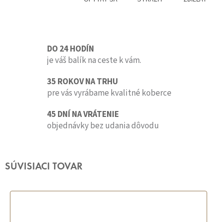
DO 24 HODÍN
je váš balík na ceste k vám.
35 ROKOV NA TRHU
pre vás vyrábame kvalitné koberce
45 DNÍ NA VRÁTENIE
objednávky bez udania dôvodu
SÚVISIACI TOVAR