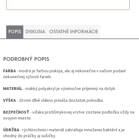
POPIS
DISKUSIA
OSTATNÉ INFORMÁCIE
PODROBNÝ POPIS
FARBA
- modrá je farbou pokoja, ale aj nekonečna v našom podaní
nekonečnej sýtosti farieb.
MATERIÁL
- mäkký polyakryl je výnimočne príjemný na dotyk.
VÝŠKA
- 20 mm dlhé vlákno prináša dostatok pohodlia.
BEZPEČNOSŤ
- vďaka protišmykovej vrstve zostane podložka vždy na
svojom mieste.
ÚDRŽBA
- rýchloschnúci materiál zabraňuje množeniu baktérií a je
vhodný do práčky aj sušičky.