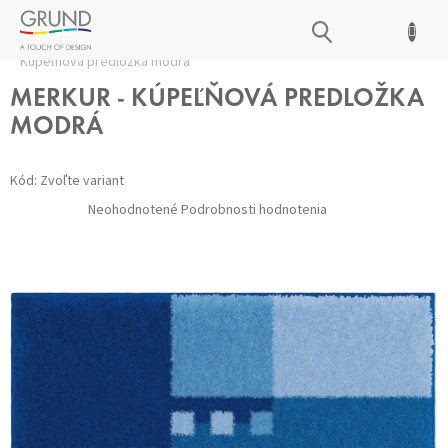
Prejsť
NÁKUPNÝ
na
Domov
/
Kúpeľňové predložky
/
Všetky predložky
/
MERKUR -
obsah
KOŠÍK
Kúpeľňová predložka modrá
MERKUR - KÚPEĽŇOVÁ PREDLOŽKA
MODRÁ
Kód:
Zvoľte variant
Priemerné
Neohodnotené
Podrobnosti hodnotenia
hodnotenie
produktu
je
0,0
z 5
hviezdičiek.