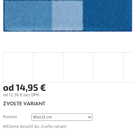
od
14,95 €
od
12,36 €
bez DPH
Jednotková
ZVOĽTE VARIANT
cena:
Rozmer
Môžeme doručiť do:
Zvoľte variant