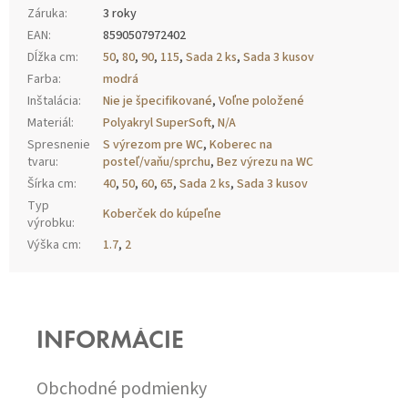
Záruka
:
3 roky
EAN
:
8590507972402
Dĺžka cm
:
50
,
80
,
90
,
115
,
Sada 2 ks
,
Sada 3 kusov
Farba
:
modrá
Inštalácia
:
Nie je špecifikované
,
Voľne položené
Materiál
:
Polyakryl SuperSoft
,
N/A
Spresnenie
S výrezom pre WC
,
Koberec na
tvaru
:
posteľ/vaňu/sprchu
,
Bez výrezu na WC
Šírka cm
:
40
,
50
,
60
,
65
,
Sada 2 ks
,
Sada 3 kusov
Typ
Koberček do kúpeľne
výrobku
:
Výška cm
:
1.7
,
2
Z
Á
P
INFORMÁCIE
Ä
T
I
Obchodné podmienky
E