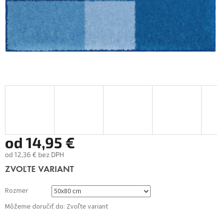
od
14,95 €
od
12,36 €
bez DPH
Jednotková
ZVOĽTE VARIANT
cena:
Rozmer
Môžeme doručiť do:
Zvoľte variant