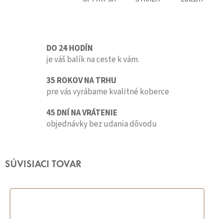
DO 24 HODÍN
je váš balík na ceste k vám.
35 ROKOV NA TRHU
pre vás vyrábame kvalitné koberce
45 DNÍ NA VRÁTENIE
objednávky bez udania dôvodu
SÚVISIACI TOVAR