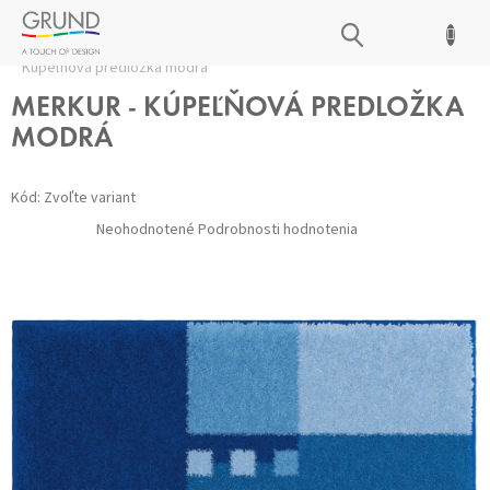
Prejsť
NÁKUPNÝ
na
Domov
/
Kúpeľňové predložky
/
Všetky predložky
/
MERKUR -
obsah
KOŠÍK
Kúpeľňová predložka modrá
MERKUR - KÚPEĽŇOVÁ PREDLOŽKA
MODRÁ
Kód:
Zvoľte variant
Priemerné
Neohodnotené
Podrobnosti hodnotenia
hodnotenie
produktu
je
0,0
z 5
hviezdičiek.