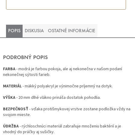
POPIS
DISKUSIA
OSTATNÉ INFORMÁCIE
PODROBNÝ POPIS
FARBA
- modrá je farbou pokoja, ale aj nekonečna v našom podaní
nekonečnej sýtosti farieb.
MATERIÁL
- mäkký polyakryl je výnimočne príjemný na dotyk.
VÝŠKA
- 20 mm dlhé vlákno prináša dostatok pohodlia.
BEZPEČNOSŤ
- vďaka protišmykovej vrstve zostane podložka vždy na
svojom mieste.
ÚDRŽBA
- rýchloschnúci materiál zabraňuje množeniu baktérií a je
vhodný do práčky aj sušičky.