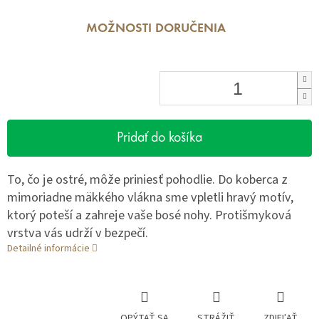
MOŽNOSTI DORUČENIA
Pridať do košíka
To, čo je ostré, môže priniesť pohodlie. Do koberca z
mimoriadne mäkkého vlákna sme vpletli hravý motív,
ktorý poteší a zahreje vaše bosé nohy. Protišmyková
vrstva vás udrží v bezpečí.
Detailné informácie
OPÝTAŤ SA
STRÁŽIŤ
ZDIEĽAŤ