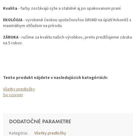
Kvalita
- farby zostávajú sýte a stabilné aj po opakovanom praní.
EKOLÓGIA
- vyrobené českou spoločnosťou GRUND na úpätí Krkonôš s
maximálnym ohľadom na prírodu.
ZÁRUKA
- ručíme za kvalitu našich výrobkov, preto predlžujeme záruku
na 5 rokov.
Tento produkt nájdete v nasledujúcich kategóriách:
Všetky predložky
So vzorom
DODATOČNÉ PARAMETRE
Kategória
:
Všetky predložky