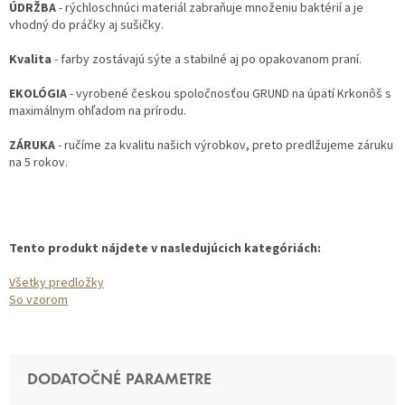
ÚDRŽBA
- rýchloschnúci materiál zabraňuje množeniu baktérií a je
vhodný do práčky aj sušičky.
Kvalita
- farby zostávajú sýte a stabilné aj po opakovanom praní.
EKOLÓGIA
- vyrobené českou spoločnosťou GRUND na úpätí Krkonôš s
maximálnym ohľadom na prírodu.
ZÁRUKA
- ručíme za kvalitu našich výrobkov, preto predlžujeme záruku
na 5 rokov.
Tento produkt nájdete v nasledujúcich kategóriách:
Všetky predložky
So vzorom
DODATOČNÉ PARAMETRE