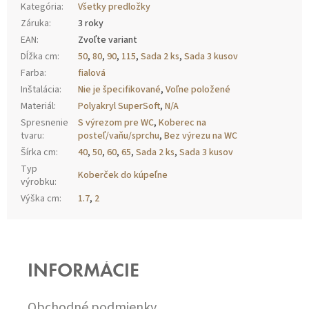
Kategória
:
Všetky predložky
Záruka
:
3 roky
EAN
:
Zvoľte variant
Dĺžka cm
:
50
,
80
,
90
,
115
,
Sada 2 ks
,
Sada 3 kusov
Farba
:
fialová
Inštalácia
:
Nie je špecifikované
,
Voľne položené
Materiál
:
Polyakryl SuperSoft
,
N/A
Spresnenie
S výrezom pre WC
,
Koberec na
tvaru
:
posteľ/vaňu/sprchu
,
Bez výrezu na WC
Šírka cm
:
40
,
50
,
60
,
65
,
Sada 2 ks
,
Sada 3 kusov
Typ
Koberček do kúpeľne
výrobku
:
Výška cm
:
1.7
,
2
Z
Á
P
INFORMÁCIE
Ä
T
I
Obchodné podmienky