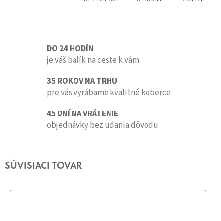
DO 24 HODÍN
je váš balík na ceste k vám.
35 ROKOV NA TRHU
pre vás vyrábame kvalitné koberce
45 DNÍ NA VRÁTENIE
objednávky bez udania dôvodu
SÚVISIACI TOVAR