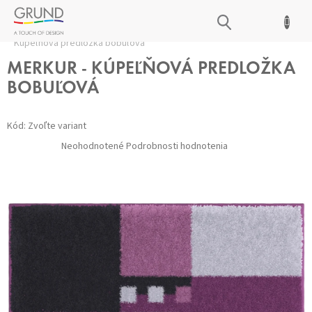
Prejsť
NÁKUPNÝ
na
Domov
/
Kúpeľňové predložky
/
Všetky predložky
/
MERKUR -
obsah
KOŠÍK
Kúpeľňová predložka bobuľová
MERKUR - KÚPEĽŇOVÁ PREDLOŽKA
BOBUĽOVÁ
Kód:
Zvoľte variant
Priemerné
Neohodnotené
Podrobnosti hodnotenia
hodnotenie
produktu
je
0,0
z 5
hviezdičiek.