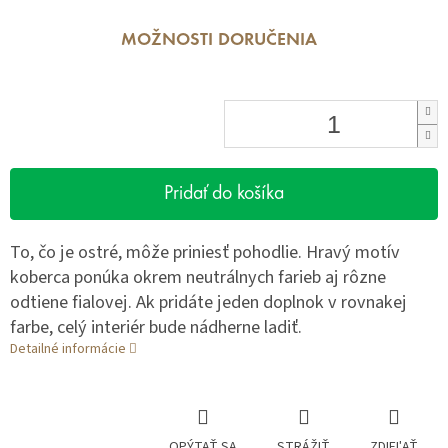
MOŽNOSTI DORUČENIA
Pridať do košíka
To, čo je ostré, môže priniesť pohodlie. Hravý motív
koberca ponúka okrem neutrálnych farieb aj rôzne
odtiene fialovej. Ak pridáte jeden doplnok v rovnakej
farbe, celý interiér bude nádherne ladiť.
Detailné informácie
OPÝTAŤ SA
STRÁŽIŤ
ZDIEĽAŤ