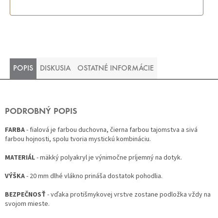
POPIS
DISKUSIA
OSTATNÉ INFORMÁCIE
PODROBNÝ POPIS
FARBA
- fialová je farbou duchovna, čierna farbou tajomstva a sivá
farbou hojnosti, spolu tvoria mystickú kombináciu.
MATERIÁL
- mäkký polyakryl je výnimočne príjemný na dotyk.
VÝŠKA
- 20 mm dlhé vlákno prináša dostatok pohodlia.
BEZPEČNOSŤ
- vďaka protišmykovej vrstve zostane podložka vždy na
svojom mieste.