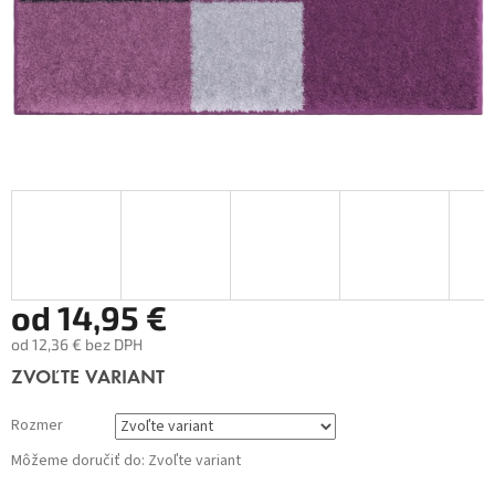
od
14,95 €
od
12,36 €
bez DPH
Jednotková
ZVOĽTE VARIANT
cena:
Rozmer
Môžeme doručiť do:
Zvoľte variant