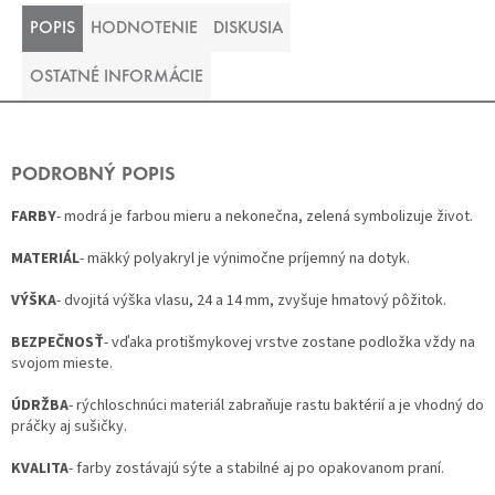
POPIS
HODNOTENIE
DISKUSIA
OSTATNÉ INFORMÁCIE
PODROBNÝ POPIS
FARBY
- modrá je farbou mieru a nekonečna, zelená symbolizuje život.
MATERIÁL
- mäkký polyakryl je výnimočne príjemný na dotyk.
VÝŠKA
- dvojitá výška vlasu, 24 a 14 mm, zvyšuje hmatový pôžitok.
BEZPEČNOSŤ
- vďaka protišmykovej vrstve zostane podložka vždy na
svojom mieste.
ÚDRŽBA
- rýchloschnúci materiál zabraňuje rastu baktérií a je vhodný do
práčky aj sušičky.
KVALITA
- farby zostávajú sýte a stabilné aj po opakovanom praní.