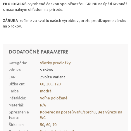
EKOLOGICKÉ
- vyrobené českou spoločnosťou GRUND na úpätí Krkonôš
s maximálnym ohľadom na prírodu.
ZÁRUKA
- ručíme za kvalitu našich výrobkov, preto predlžujeme záruku
na 5 rokov.
DODATOČNÉ PARAMETRE
Kategória
:
Všetky predložky
Záruka
:
5 rokov
EAN
:
Zvoľte variant
Dĺžka cm
:
60
,
100
,
120
Farba
:
modrá
Inštalácia
:
Voľne položené
Materiál
:
N/A
Spresnenie
Koberec na posteľ/vaňu/sprchu
,
Bez výrezu na
tvaru
:
WC
Šírka cm
:
50
,
60
,
70