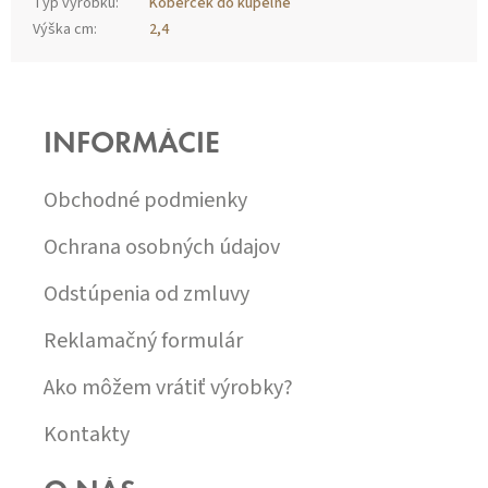
Typ výrobku
:
Koberček do kúpeľne
Výška cm
:
2,4
Z
Á
P
INFORMÁCIE
Ä
T
I
Obchodné podmienky
E
Ochrana osobných údajov
Odstúpenia od zmluvy
Reklamačný formulár
Ako môžem vrátiť výrobky?
Kontakty