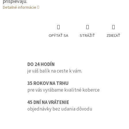
prispievajú.
Detailné informácie
OPÝTAŤ SA
STRÁŽIŤ
ZDIEĽAŤ
DO 24 HODÍN
je váš balík na ceste k vám.
35 ROKOV NA TRHU
pre vás vyrábame kvalitné koberce
45 DNÍ NA VRÁTENIE
objednávky bez udania dôvodu