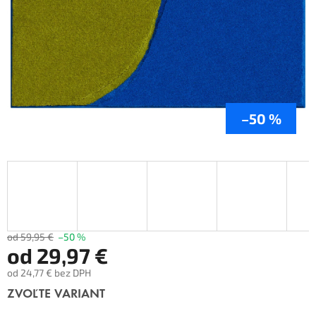
–50 %
od 59,95 €
–50 %
od
29,97 €
od
24,77 €
bez DPH
Jednotková
ZVOĽTE VARIANT
cena: