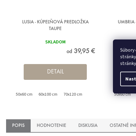
LUSIA - KÚPEĽŇOVÁ PREDLOŽKA
UMBRIA 
TAUPE
SKLADOM
Súbory 
39,95 €
od
stránky
stránky
DETAIL
Nast
50x60 cm
60x100 cm
70x120 cm
50x60 cm
POPIS
HODNOTENIE
DISKUSIA
OSTATNÉ I