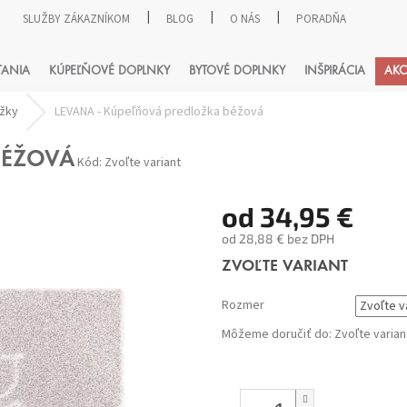
SLUŽBY ZÁKAZNÍKOM
BLOG
O NÁS
PORADŇA
HĽADAŤ
TANIA
KÚPEĽŇOVÉ DOPLNKY
BYTOVÉ DOPLNKY
INŠPIRÁCIA
AKC
ožky
LEVANA - Kúpeľňová predložka béžová
BÉŽOVÁ
Kód:
Zvoľte variant
od
34,95 €
od
28,88 €
bez DPH
Jednotková
ZVOĽTE VARIANT
cena:
Rozmer
Môžeme doručiť do:
Zvoľte varian