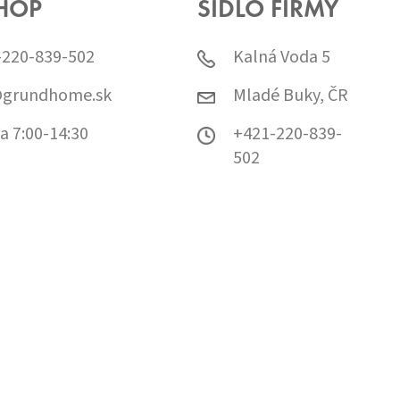
HOP
SÍDLO FIRMY
-220-839-502
Kalná Voda 5
@grundhome.sk
Mladé Buky, ČR
a 7:00-14:30
+421-220-839-
502