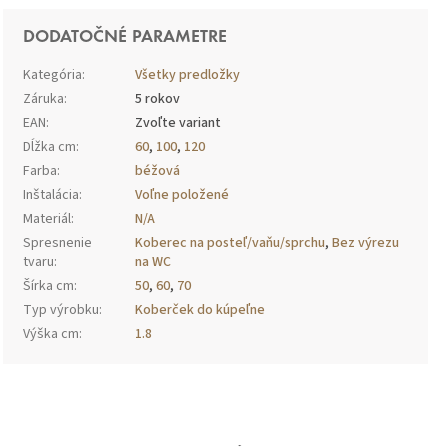
DODATOČNÉ PARAMETRE
Kategória
:
Všetky predložky
Záruka
:
5 rokov
EAN
:
Zvoľte variant
Dĺžka cm
:
60
,
100
,
120
Farba
:
béžová
Inštalácia
:
Voľne položené
Materiál
:
N/A
Spresnenie
Koberec na posteľ/vaňu/sprchu
,
Bez výrezu
tvaru
:
na WC
Šírka cm
:
50
,
60
,
70
Typ výrobku
:
Koberček do kúpeľne
Výška cm
:
1.8