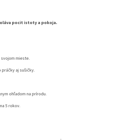
oláva pocit istoty a pokoja.
 svojom mieste.
 práčky aj sušičky.
lnym ohľadom na prírodu.
na 5 rokov.