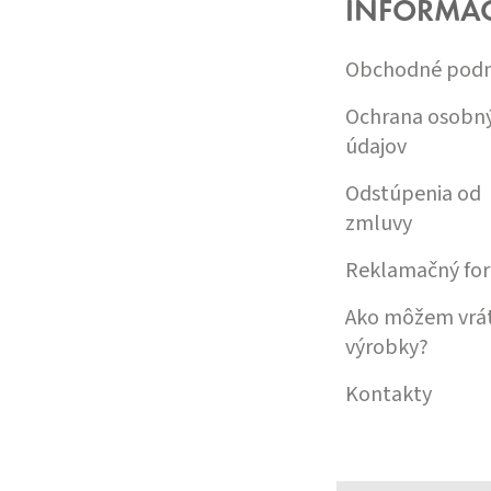
INFORMÁC
T
I
Obchodné pod
E
Ochrana osobn
údajov
Odstúpenia od
zmluvy
Reklamačný fo
Ako môžem vrát
výrobky?
Kontakty