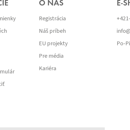
IE
O NÁS
E-S
mienky
Registrácia
+421
ých
Náš príbeh
info
EU projekty
Po-Pi
Pre média
Kariéra
rmulár
iť