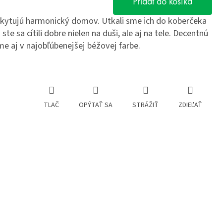
Pridať do košíka
oskytujú harmonický domov. Utkali sme ich do koberčeka
ste sa cítili dobre nielen na duši, ale aj na tele. Decentnú
 aj v najobľúbenejšej béžovej farbe.
TLAČ
OPÝTAŤ SA
STRÁŽIŤ
ZDIEĽAŤ