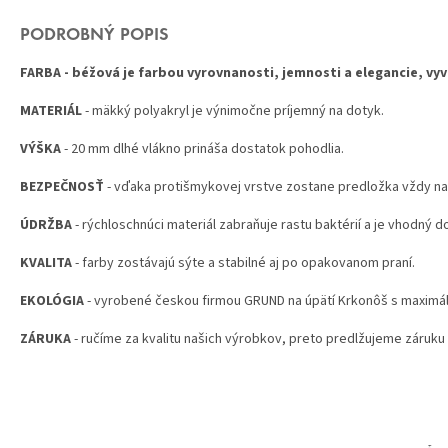
PODROBNÝ POPIS
FARBA
- béžová je farbou vyrovnanosti, jemnosti a elegancie, vyv
MATERIÁL
- mäkký polyakryl je výnimočne príjemný na dotyk.
VÝŠKA
- 20 mm dlhé vlákno prináša dostatok pohodlia.
BEZPEČNOSŤ
- vďaka protišmykovej vrstve zostane predložka vždy na
ÚDRŽBA
- rýchloschnúci materiál zabraňuje rastu baktérií a je vhodný do
KVALITA
- farby zostávajú sýte a stabilné aj po opakovanom praní.
EKOLÓGIA
- vyrobené českou firmou GRUND na úpätí Krkonôš s maximá
ZÁRUKA
- ručíme za kvalitu našich výrobkov, preto predlžujeme záruku 
Z
Á
P
Ä