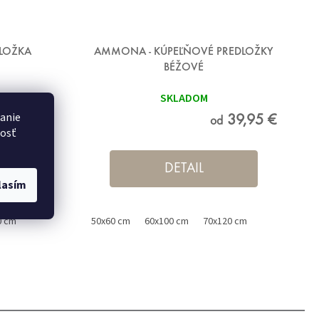
DLOŽKA
AMMONA - KÚPEĽŇOVÉ PREDLOŽKY
BÉŽOVÉ
SKLADOM
danie
9,95 €
39,95 €
od
nosť
DETAIL
lasím
0 cm
50x60 cm
60x100 cm
70x120 cm