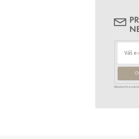
PR
N
O
Odoslaním e-mailu