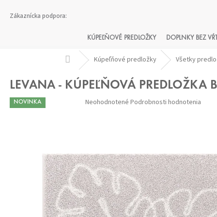
Prejsť
na
obsah
KÚPEĽŇOVÉ PREDLOŽKY
DOPLNKY BEZ VŔ
Domov
Kúpeľňové predložky
Všetky predl
LEVANA - KÚPEĽŇOVÁ PREDLOŽKA 
Priemerné
Neohodnotené
Podrobnosti hodnotenia
NOVINKA
hodnotenie
produktu
je
0,0
z 5
hviezdičiek.