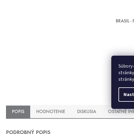
BRASIL 
Súbory 
stránky
stránky
Nast
POPIS
HODNOTENIE
DISKUSIA
OSTATNÉ I
PODROBNÝ POPIS