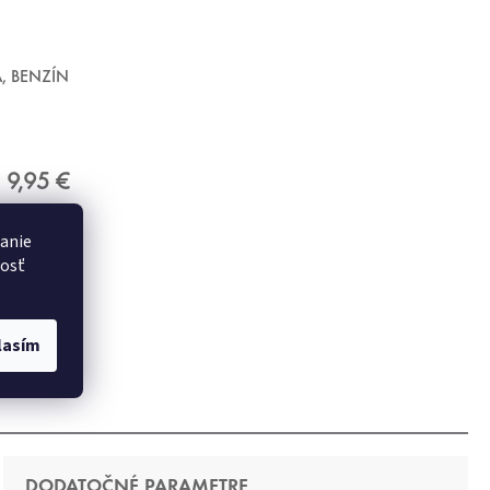
, BENZÍN
9,95 €
danie
nosť
lasím
DODATOČNÉ PARAMETRE