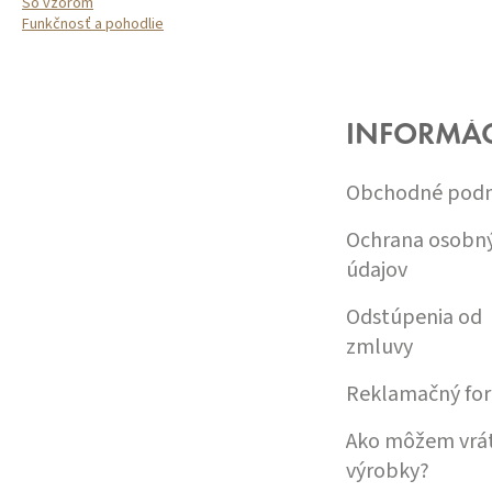
So vzorom
Funkčnosť a pohodlie
Z
Á
P
Ä
INFORMÁC
T
I
Obchodné pod
E
Ochrana osobn
údajov
Odstúpenia od
zmluvy
Reklamačný fo
Ako môžem vrát
výrobky?