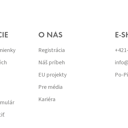
IE
O NÁS
E-S
mienky
Registrácia
+421
ých
Náš príbeh
info
EU projekty
Po-Pi
Pre média
Kariéra
rmulár
iť