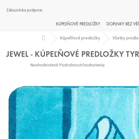
Prejsť
na
obsah
KÚPEĽŇOVÉ PREDLOŽKY
DOPLNKY BEZ VŔ
Domov
Kúpeľňové predložky
Všetky predl
JEWEL - KÚPEĽŇOVÉ PREDLOŽKY TY
Priemerné
Neohodnotené
Podrobnosti hodnotenia
hodnotenie
produktu
je
0,0
z 5
hviezdičiek.