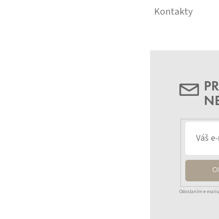
Kontakty
PR
N
O
Odoslaním e-mailu