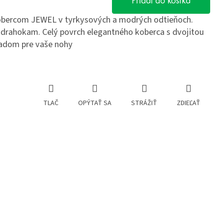
Pridať do košíka
obercom JEWEL v tyrkysových a modrých odtieňoch.
 drahokam. Celý povrch elegantného koberca s dvojitou
ladom pre vaše nohy
TLAČ
OPÝTAŤ SA
STRÁŽIŤ
ZDIEĽAŤ