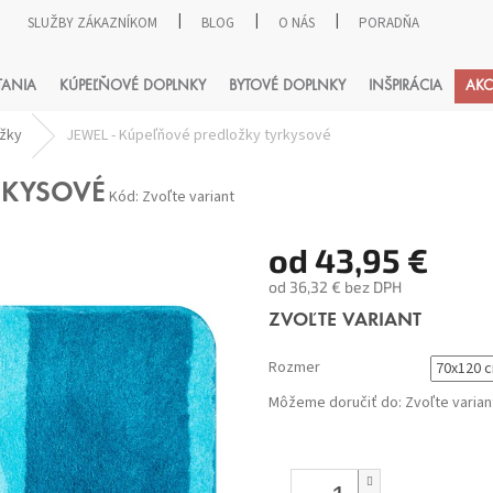
SLUŽBY ZÁKAZNÍKOM
BLOG
O NÁS
PORADŇA
HĽADAŤ
TANIA
KÚPEĽŇOVÉ DOPLNKY
BYTOVÉ DOPLNKY
INŠPIRÁCIA
AKC
ožky
JEWEL - Kúpeľňové predložky tyrkysové
RKYSOVÉ
Kód:
Zvoľte variant
od
43,95 €
od
36,32 €
bez DPH
Jednotková
ZVOĽTE VARIANT
cena:
Rozmer
Môžeme doručiť do:
Zvoľte varian