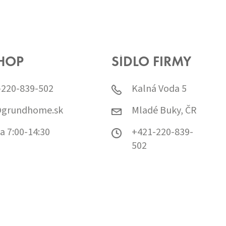
HOP
SÍDLO FIRMY
-220-839-502
Kalná Voda 5
@grundhome.sk
Mladé Buky, ČR
a 7:00-14:30
+421-220-839-
502