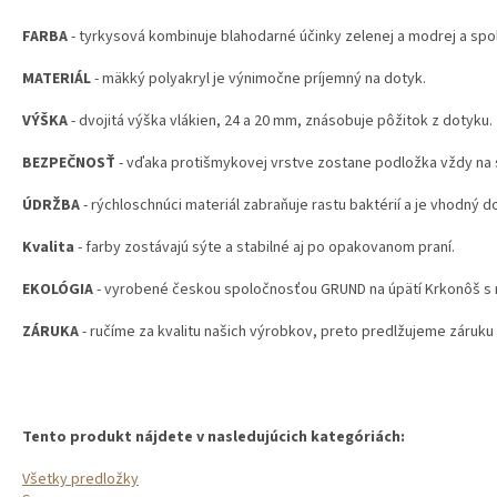
FARBA
- tyrkysová kombinuje blahodarné účinky zelenej a modrej a spo
MATERIÁL
- mäkký polyakryl je výnimočne príjemný na dotyk.
VÝŠKA
- dvojitá výška vlákien, 24 a 20 mm, znásobuje pôžitok z dotyku.
BEZPEČNOSŤ
- vďaka protišmykovej vrstve zostane podložka vždy na
ÚDRŽBA
- rýchloschnúci materiál zabraňuje rastu baktérií a je vhodný do
Kvalita
- farby zostávajú sýte a stabilné aj po opakovanom praní.
EKOLÓGIA
- vyrobené českou spoločnosťou GRUND na úpätí Krkonôš s 
ZÁRUKA
- ručíme za kvalitu našich výrobkov, preto predlžujeme záruku 
Tento produkt nájdete v nasledujúcich kategóriách:
Všetky predložky