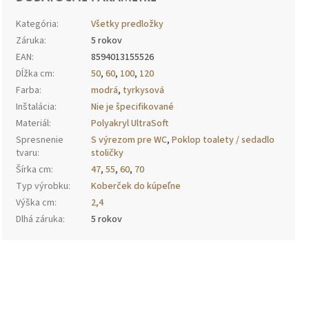
Kategória
:
Všetky predložky
Záruka
:
5 rokov
EAN
:
8594013155526
Dĺžka cm
:
50
,
60
,
100
,
120
Farba
:
modrá
,
tyrkysová
Inštalácia
:
Nie je špecifikované
Materiál
:
Polyakryl UltraSoft
Spresnenie
S výrezom pre WC
,
Poklop toalety / sedadlo
tvaru
:
stoličky
Šírka cm
:
47
,
55
,
60
,
70
Typ výrobku
:
Koberček do kúpeľne
Výška cm
:
2,4
Dlhá záruka
:
5 rokov