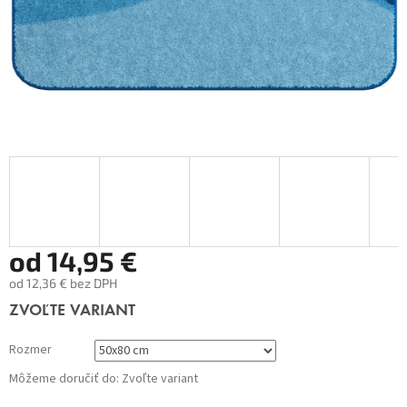
od
14,95 €
od
12,36 €
bez DPH
Jednotková
ZVOĽTE VARIANT
cena:
Rozmer
Môžeme doručiť do:
Zvoľte variant