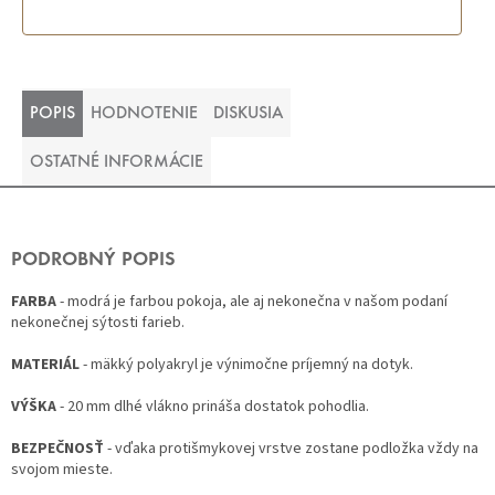
POPIS
HODNOTENIE
DISKUSIA
OSTATNÉ INFORMÁCIE
PODROBNÝ POPIS
FARBA
- modrá je farbou pokoja, ale aj nekonečna v našom podaní
nekonečnej sýtosti farieb.
MATERIÁL
- mäkký polyakryl je výnimočne príjemný na dotyk.
VÝŠKA
- 20 mm dlhé vlákno prináša dostatok pohodlia.
BEZPEČNOSŤ
- vďaka protišmykovej vrstve zostane podložka vždy na
svojom mieste.