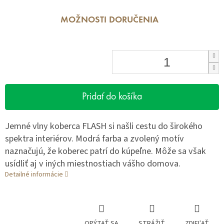
MOŽNOSTI DORUČENIA
Pridať do košíka
Jemné vlny koberca FLASH si našli cestu do širokého
spektra interiérov. Modrá farba a zvolený motív
naznačujú, že koberec patrí do kúpeľne. Môže sa však
usídliť aj v iných miestnostiach vášho domova.
Detailné informácie
OPÝTAŤ SA
STRÁŽIŤ
ZDIEĽAŤ