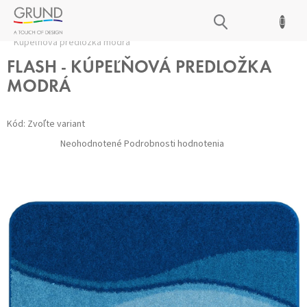
Prejsť
NÁKUPNÝ
na
Domov
/
Kúpeľňové predložky
/
Všetky predložky
/
FLASH -
obsah
KOŠÍK
Kúpeľňová predložka modrá
FLASH - KÚPEĽŇOVÁ PREDLOŽKA
MODRÁ
Kód:
Zvoľte variant
Priemerné
Neohodnotené
Podrobnosti hodnotenia
hodnotenie
produktu
je
0,0
z 5
hviezdičiek.