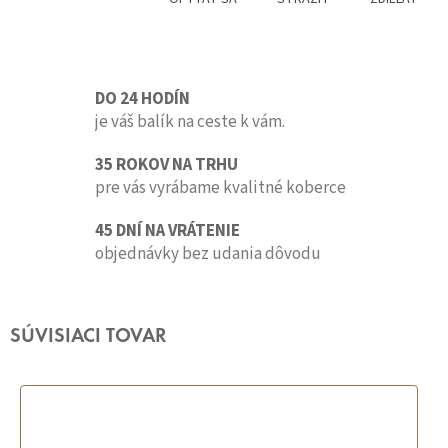
DO 24 HODÍN
je váš balík na ceste k vám.
35 ROKOV NA TRHU
pre vás vyrábame kvalitné koberce
45 DNÍ NA VRÁTENIE
objednávky bez udania dôvodu
SÚVISIACI TOVAR