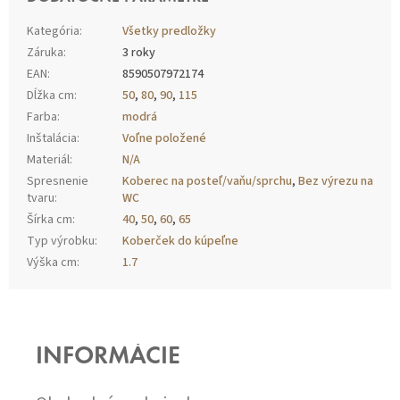
Kategória
:
Všetky predložky
Záruka
:
3 roky
EAN
:
8590507972174
Dĺžka cm
:
50
,
80
,
90
,
115
Farba
:
modrá
Inštalácia
:
Voľne položené
Materiál
:
N/A
Spresnenie
Koberec na posteľ/vaňu/sprchu
,
Bez výrezu na
tvaru
:
WC
Šírka cm
:
40
,
50
,
60
,
65
Typ výrobku
:
Koberček do kúpeľne
Výška cm
:
1.7
Z
Á
P
INFORMÁCIE
Ä
T
I