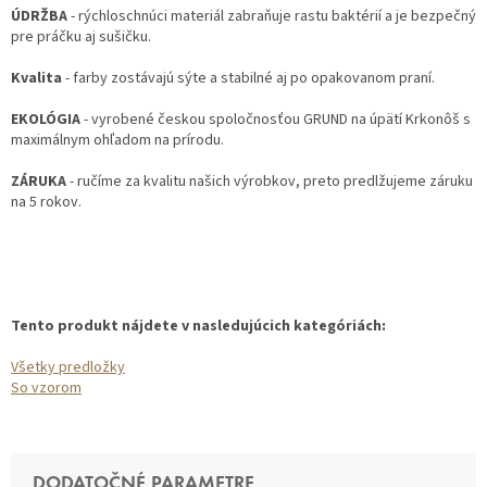
ÚDRŽBA
- rýchloschnúci materiál zabraňuje rastu baktérií a je bezpečný
pre práčku aj sušičku.
Kvalita
- farby zostávajú sýte a stabilné aj po opakovanom praní.
EKOLÓGIA
- vyrobené českou spoločnosťou GRUND na úpätí Krkonôš s
maximálnym ohľadom na prírodu.
ZÁRUKA
- ručíme za kvalitu našich výrobkov, preto predlžujeme záruku
na 5 rokov.
Tento produkt nájdete v nasledujúcich kategóriách:
Všetky predložky
So vzorom
DODATOČNÉ PARAMETRE