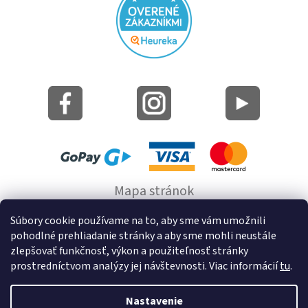
Mapa stránok
Informácie o cookie
Súbory cookie používame na to, aby sme vám umožnili
pohodlné prehliadanie stránky a aby sme mohli neustále
© 2022 GRUND a.s.
zlepšovať funkčnosť, výkon a použiteľnosť stránky
prostredníctvom analýzy jej návštevnosti. Viac informácií
tu
.
Nastavenie