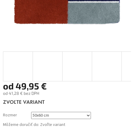
od
49,95 €
od
41,28 €
bez DPH
Jednotková
ZVOĽTE VARIANT
cena:
Rozmer
Môžeme doručiť do:
Zvoľte variant