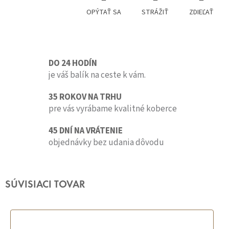
OPÝTAŤ SA
STRÁŽIŤ
ZDIEĽAŤ
DO 24 HODÍN
je váš balík na ceste k vám.
35 ROKOV NA TRHU
pre vás vyrábame kvalitné koberce
45 DNÍ NA VRÁTENIE
objednávky bez udania dôvodu
SÚVISIACI TOVAR