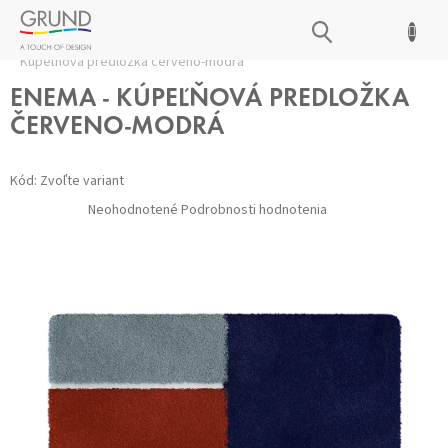
Prejsť
NÁKUPNÝ
na
Domov
/
Kúpeľňové predložky
/
Všetky predložky
/
ENEMA -
obsah
KOŠÍK
Kúpeľňová predložka červeno-modrá
ENEMA - KÚPEĽŇOVÁ PREDLOŽKA
ČERVENO-MODRÁ
Kód:
Zvoľte variant
Priemerné
Neohodnotené
Podrobnosti hodnotenia
hodnotenie
produktu
je
0,0
z 5
hviezdičiek.