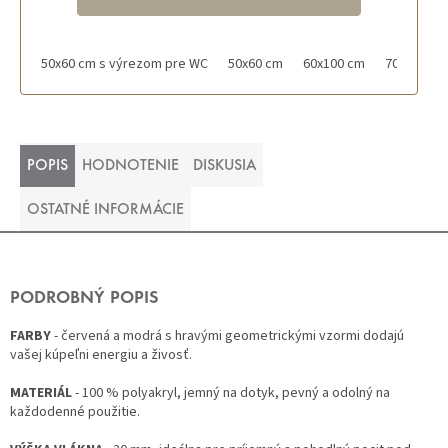
50x60 cm s výrezom pre WC
50x60 cm
60x100 cm
70x120 cm
POPIS
HODNOTENIE
DISKUSIA
OSTATNÉ INFORMÁCIE
PODROBNÝ POPIS
FARBY
- červená a modrá s hravými geometrickými vzormi dodajú
vašej kúpeľni energiu a živosť.
MATERIÁL
- 100 % polyakryl, jemný na dotyk, pevný a odolný na
každodenné použitie.