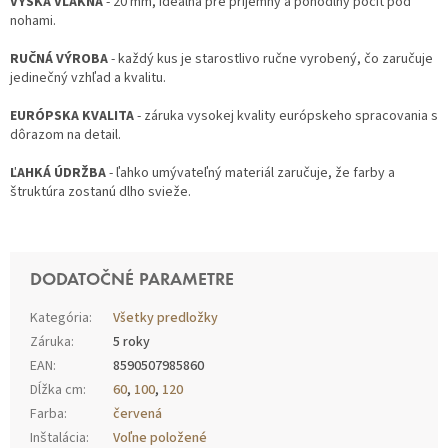
VÝŠKA VLÁKNA
- 20 mm, ideálna pre príjemný a pohodlný pocit pod
nohami.
RUČNÁ VÝROBA
- každý kus je starostlivo ručne vyrobený, čo zaručuje
jedinečný vzhľad a kvalitu.
EURÓPSKA KVALITA
- záruka vysokej kvality európskeho spracovania s
dôrazom na detail.
ĽAHKÁ ÚDRŽBA
- ľahko umývateľný materiál zaručuje, že farby a
štruktúra zostanú dlho svieže.
DODATOČNÉ PARAMETRE
Kategória
:
Všetky predložky
Záruka
:
5 roky
EAN
:
8590507985860
Dĺžka cm
:
60
,
100
,
120
Farba
:
červená
Inštalácia
:
Voľne položené