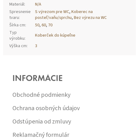
Materiál
:
N/A
Spresnenie
S výrezom pre WC
,
Koberec na
tvaru
:
posteľ/vaňu/sprchu
,
Bez výrezu na WC
Šírka cm
:
50
,
60
,
70
Typ
Koberček do kúpeľne
výrobku
:
Výška cm
:
3
Z
Á
P
INFORMÁCIE
Ä
T
I
Obchodné podmienky
E
Ochrana osobných údajov
Odstúpenia od zmluvy
Reklamačný formulár