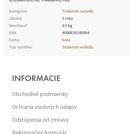
DODATOČNÉ PARAMETRE
Kategória
:
Toaletné sedadlá
Záruka
:
2 roky
Hmotnosť
:
0.5 kg
EAN
:
4008838248904
Farba
:
biela
Typ výrobku
:
Toaletné sedadlo
Z
Á
P
INFORMÁCIE
Ä
T
I
Obchodné podmienky
E
Ochrana osobných údajov
Odstúpenia od zmluvy
Reklamačný formulár