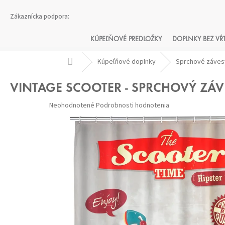
Prejsť
na
obsah
KÚPEĽŇOVÉ PREDLOŽKY
DOPLNKY BEZ VŔ
Domov
Kúpeľňové doplnky
Sprchové záves
VINTAGE SCOOTER - SPRCHOVÝ ZÁ
Priemerné
Neohodnotené
Podrobnosti hodnotenia
hodnotenie
produktu
je
0,0
z 5
hviezdičiek.