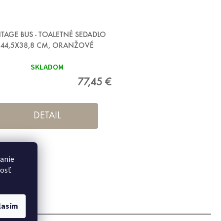
TAGE BUS - TOALETNÉ SEDADLO
44,5X38,8 CM, ORANŽOVÉ
SKLADOM
77,45 €
DETAIL
danie
nosť
lasím