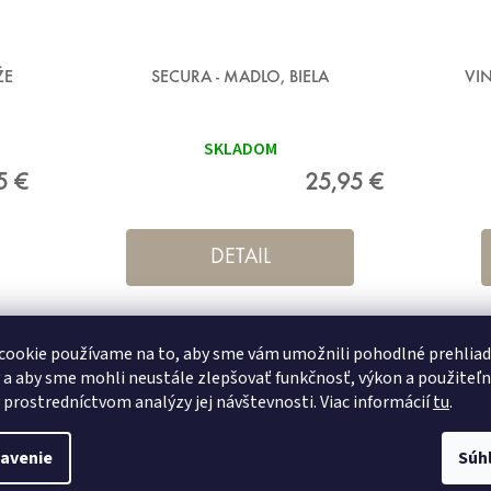
ŽE
SECURA - MADLO, BIELA
VIN
SKLADOM
5 €
25,95 €
DETAIL
cookie používame na to, aby sme vám umožnili pohodlné prehlia
 a aby sme mohli neustále zlepšovať funkčnosť, výkon a použiteľ
 prostredníctvom analýzy jej návštevnosti. Viac informácií
tu
.
avenie
Súh