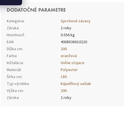
DODATOČNÉ PARAMETRE
Kategória
:
Sprchové závesy
Záruka
:
2 roky
Hmotnosť
:
0.556 kg
EAN
:
4008838610220
Dĺžka cm
:
200
Farba
:
oranžová
Inštalácia
:
Voľne stojace
Materiál
:
Polyester
Šírka cm
:
180
Typ výrobku
:
Kúpeľňový vešiak
Výška cm
:
200
e
Záruka
:
2 roky