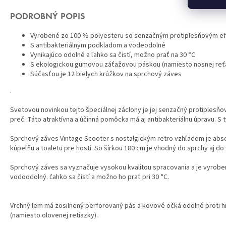
PODROBNÝ POPIS
Vyrobené zo 100 % polyesteru so senzačným protiplesňovým e
S antibakteriálnym podkladom a vodeodolné
Vynikajúco odolné a ľahko sa čistí, možno prať na 30 °C
S ekologickou gumovou záťažovou páskou (namiesto nosnej reťa
Súčasťou je 12 bielych krúžkov na sprchový záves
.
Svetovou novinkou tejto špeciálnej záclony je jej senzačný protiplesň
preč. Táto atraktívna a účinná pomôcka má aj antibakteriálnu úpravu. 
Sprchový záves Vintage Scooter s nostalgickým retro vzhľadom je abs
kúpeľňu a toaletu pre hostí. So šírkou 180 cm je vhodný do sprchy aj do
Sprchový záves sa vyznačuje vysokou kvalitou spracovania a je vyrobe
vodoodolný. Ľahko sa čistí a možno ho prať pri 30 °C.
Vrchný lem má zosilnený perforovaný pás a kovové očká odolné proti h
(namiesto olovenej retiazky).