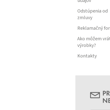
údajov
Odstúpenia od
zmluvy
Reklamačný fo
Ako môžem vrát
výrobky?
Kontakty
PR
N