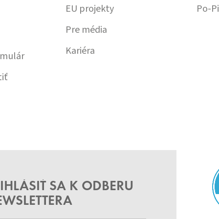
EU projekty
Po-Pi
Pre média
Kariéra
rmulár
iť
IHLÁSIŤ SA K ODBERU
EWSLETTERA