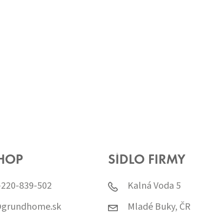
HOP
SÍDLO FIRMY
-220-839-502
Kalná Voda 5
@grundhome.sk
Mladé Buky, ČR