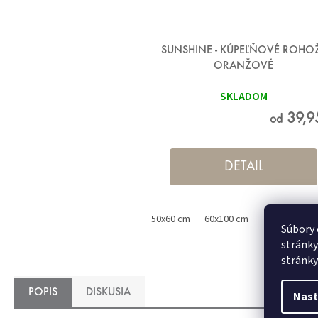
SUNSHINE - KÚPEĽŇOVÉ ROHO
ORANŽOVÉ
SKLADOM
39,9
od
DETAIL
50x60 cm
60x100 cm
70x120 cm
Súbory 
stránky
stránky
POPIS
DISKUSIA
Nast