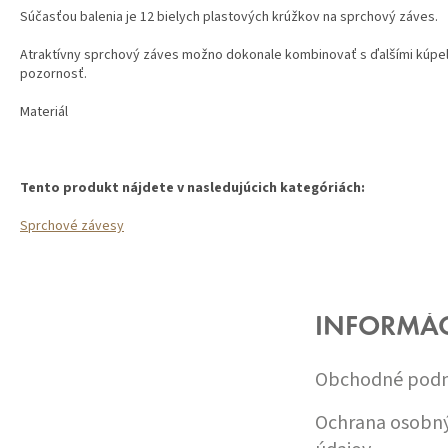
Súčasťou balenia je 12 bielych plastových krúžkov na sprchový záves.
Atraktívny sprchový záves možno dokonale kombinovať s ďalšími kúpeľň
pozornosť.
Materiál
Tento produkt nájdete v nasledujúcich kategóriách:
Sprchové závesy
Z
Á
P
Ä
INFORMÁC
T
I
Obchodné pod
E
Ochrana osobn