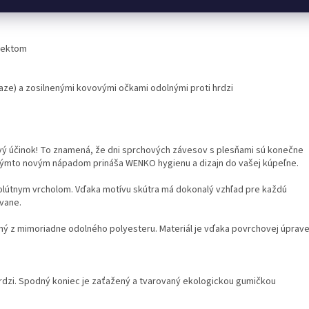
fektom
ze) a zosilnenými kovovými očkami odolnými proti hrdzi
ový účinok! To znamená, že dni sprchových závesov s plesňami sú konečne
S týmto novým nápadom prináša WENKO hygienu a dizajn do vašej kúpeľne.
olútnym vrcholom. Vďaka motívu skútra má dokonalý vzhľad pre každú
 vane.
ný z mimoriadne odolného polyesteru. Materiál je vďaka povrchovej úprav
rdzi. Spodný koniec je zaťažený a tvarovaný ekologickou gumičkou