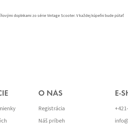
ovými doplnkami zo série Vintage Scooter. V každej kúpeľni bude pútať
IE
O NÁS
E-S
mienky
Registrácia
+421
ých
Náš príbeh
info