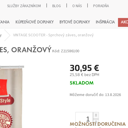
SLUŽBY ZÁKAZNÍKOM
BLOG
O NÁS
PORADŇA
HĽADAŤ
TANIA
KÚPEĽŇOVÉ DOPLNKY
BYTOVÉ DOPLNKY
INŠPIRÁCIA
AKC
y
VINTAGE SCOOTER - Sprchový záves, oranžový
VES, ORANŽOVÝ
Kód:
Z21586100
30,95 €
25,58 € bez DPH
Jednotková
SKLADOM
cena:
Môžeme doručiť do:
13.8.2026
MOŽNOSTI DORUČENIA