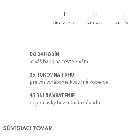
OPÝTAŤ SA
STRÁŽIŤ
ZDIEĽAŤ
DO 24 HODÍN
je váš balík na ceste k vám.
35 ROKOV NA TRHU
pre vás vyrábame kvalitné koberce
45 DNÍ NA VRÁTENIE
objednávky bez udania dôvodu
SÚVISIACI TOVAR