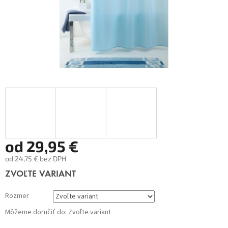
od
29,95 €
od
24,75 €
bez DPH
Jednotková
ZVOĽTE VARIANT
cena:
Rozmer
Môžeme doručiť do:
Zvoľte variant