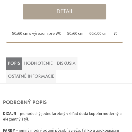
DETAIL
50x60 cm s výrezom pre WC
50x60 cm
60x100 cm
70x120 cm
POPIS
HODNOTENIE
DISKUSIA
OSTATNÉ INFORMÁCIE
PODROBNÝ POPIS
DIZAJN
– jednoduchý jednofarebný vzhľad dodá kúpeľni moderný a
elegantný štýl.
FARBY
– jemný modrý odtieň pôsobí sviežo, ľahko a upokojujúcim