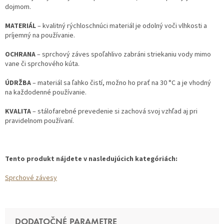
dojmom.
MATERIÁL
– kvalitný rýchloschnúci materiál je odolný voči vlhkosti a
príjemný na používanie.
OCHRANA
– sprchový záves spoľahlivo zabráni striekaniu vody mimo
vane či sprchového kúta.
ÚDRŽBA
– materiál sa ľahko čistí, možno ho prať na 30 °C a je vhodný
na každodenné používanie.
KVALITA
– stálofarebné prevedenie si zachová svoj vzhľad aj pri
pravidelnom používaní.
Tento produkt nájdete v nasledujúcich kategóriách:
Sprchové závesy
DODATOČNÉ PARAMETRE