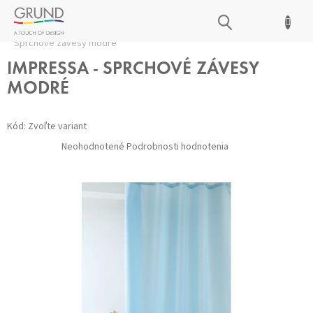
Prejsť
NÁKUPNÝ
na
Domov
/
Kúpeľňové doplnky
/
Sprchové závesy
/
IMPRESSA -
obsah
KOŠÍK
Sprchové závesy modré
IMPRESSA - SPRCHOVÉ ZÁVESY
MODRÉ
Kód:
Zvoľte variant
Priemerné
Neohodnotené
Podrobnosti hodnotenia
hodnotenie
produktu
je
0,0
z 5
hviezdičiek.