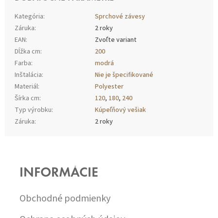
Kategória
:
Sprchové závesy
Záruka
:
2 roky
EAN
:
Zvoľte variant
Dĺžka cm
:
200
Farba
:
modrá
Inštalácia
:
Nie je špecifikované
Materiál
:
Polyester
Šírka cm
:
120
,
180
,
240
Typ výrobku
:
Kúpeľňový vešiak
Záruka
:
2 roky
Z
Á
P
INFORMÁCIE
Ä
T
I
Obchodné podmienky
E