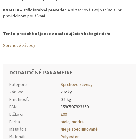
KVALITA
– stálofarebné prevedenie si zachová svoj vzhľad aj pri
pravidelnom používaní.
Tento produkt nájdete v nasledujúcich kategóriách:
Sprchové závesy
DODATOČNÉ PARAMETRE
Kategória
:
Sprchové závesy
Záruka
:
2 roky
Hmotnosť
:
0.5 kg
EAN
:
8590507923350
Dĺžka cm
:
200
Farba
:
biela
,
modrá
Inštalácia
:
Nie je špecifikované
Materiál
:
Polyester