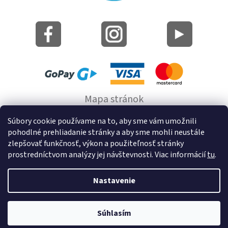
Mapa stránok
Informácie o cookie
Súbory cookie používame na to, aby sme vám umožnili
pohodlné prehliadanie stránky a aby sme mohli neustále
© 2022 GRUND a.s.
zlepšovať funkčnosť, výkon a použiteľnosť stránky
prostredníctvom analýzy jej návštevnosti. Viac informácií
tu
.
Nastavenie
Vytvoril Shoptet
Súhlasím
Copyright 2026
Kúpeľňové predložky a doplnky na stenu bez
vŕtania GRUND
. Všetky práva vyhradené.