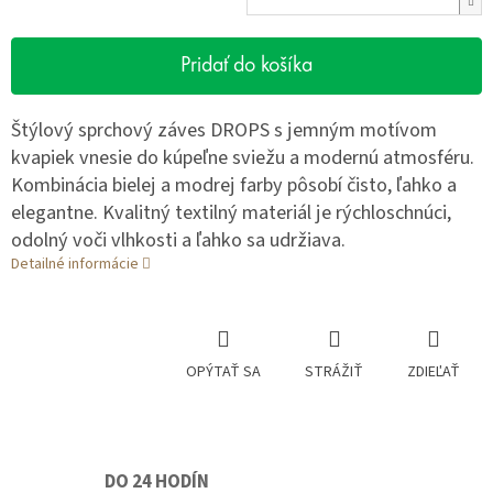
Pridať do košíka
Štýlový sprchový záves DROPS s jemným motívom
kvapiek vnesie do kúpeľne sviežu a modernú atmosféru.
Kombinácia bielej a modrej farby pôsobí čisto, ľahko a
elegantne. Kvalitný textilný materiál je rýchloschnúci,
odolný voči vlhkosti a ľahko sa udržiava.
Detailné informácie
OPÝTAŤ SA
STRÁŽIŤ
ZDIEĽAŤ
DO 24 HODÍN