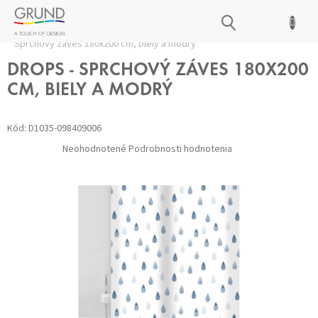
Prejsť
NÁKUPNÝ
na
Domov
/
Kúpeľňové doplnky
/
Sprchové závesy
/
DROPS -
obsah
KOŠÍK
Sprchový záves 180x200 cm, biely a modrý
DROPS - SPRCHOVÝ ZÁVES 180X200
CM, BIELY A MODRÝ
Kód:
D1035-098409006
Priemerné
Neohodnotené
Podrobnosti hodnotenia
hodnotenie
produktu
je
0,0
z 5
hviezdičiek.