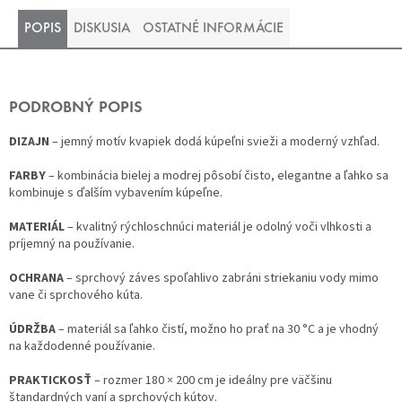
POPIS
DISKUSIA
OSTATNÉ INFORMÁCIE
PODROBNÝ POPIS
DIZAJN
– jemný motív kvapiek dodá kúpeľni svieži a moderný vzhľad.
FARBY
– kombinácia bielej a modrej pôsobí čisto, elegantne a ľahko sa
kombinuje s ďalším vybavením kúpeľne.
MATERIÁL
– kvalitný rýchloschnúci materiál je odolný voči vlhkosti a
príjemný na používanie.
OCHRANA
– sprchový záves spoľahlivo zabráni striekaniu vody mimo
vane či sprchového kúta.
ÚDRŽBA
– materiál sa ľahko čistí, možno ho prať na 30 °C a je vhodný
na každodenné používanie.
PRAKTICKOSŤ
– rozmer 180 × 200 cm je ideálny pre väčšinu
štandardných vaní a sprchových kútov.