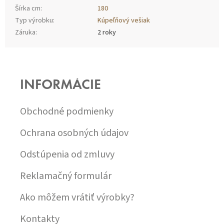
Šírka cm
:
180
Typ výrobku
:
Kúpeľňový vešiak
Záruka
:
2 roky
Z
Á
P
INFORMÁCIE
Ä
T
I
Obchodné podmienky
E
Ochrana osobných údajov
Odstúpenia od zmluvy
Reklamačný formulár
Ako môžem vrátiť výrobky?
Kontakty