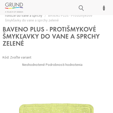
Prejsť
NÁKUPNÝ
na
Domov
/
Kúpeľňové doplnky
/
Bezpečnosť
/
Protišmykové
obsah
KOŠÍK
rohože do vane a sprchy
/
BAVENO PLUS - Protišmykové
šmykľavky do vane a sprchy zelené
BAVENO PLUS - PROTIŠMYKOVÉ
ŠMYKĽAVKY DO VANE A SPRCHY
ZELENÉ
Kód:
Zvoľte variant
Priemerné
Neohodnotené
Podrobnosti hodnotenia
hodnotenie
produktu
je
0,0
z 5
hviezdičiek.