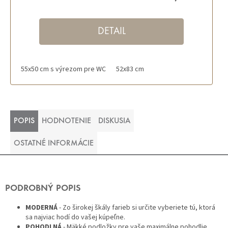
DETAIL
55x50 cm s výrezom pre WC
52x83 cm
POPIS
HODNOTENIE
DISKUSIA
OSTATNÉ INFORMÁCIE
PODROBNÝ POPIS
MODERNÁ
- Zo širokej škály farieb si určite vyberiete tú, ktorá
sa najviac hodí do vašej kúpeľne.
POHODLNÁ
- Mäkké podložky pre vaše maximálne pohodlie