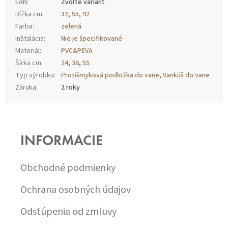
EAN
:
Zvoľte variant
Dĺžka cm
:
32
,
55
,
92
Farba
:
zelená
Inštalácia
:
Nie je špecifikované
Materiál
:
PVC&PEVA
Šírka cm
:
24
,
36
,
55
Typ výrobku
:
Protišmyková podložka do vane
,
Vankúš do vane
Záruka
:
2 roky
Z
Á
P
INFORMÁCIE
Ä
T
I
Obchodné podmienky
E
Ochrana osobných údajov
Odstúpenia od zmluvy