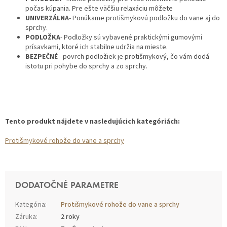
počas kúpania. Pre ešte väčšiu relaxáciu môžete
UNIVERZÁLNA
- Ponúkame protišmykovú podložku do vane aj do
sprchy.
PODLOŽKA
- Podložky sú vybavené praktickými gumovými
prísavkami, ktoré ich stabilne udržia na mieste.
BEZPEČNÉ
- povrch podložiek je protišmykový, čo vám dodá
istotu pri pohybe do sprchy a zo sprchy.
Tento produkt nájdete v nasledujúcich kategóriách:
Protišmykové rohože do vane a sprchy
DODATOČNÉ PARAMETRE
Kategória
:
Protišmykové rohože do vane a sprchy
Záruka
:
2 roky