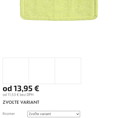
od
13,95 €
od
11,53 €
bez DPH
Jednotková
ZVOĽTE VARIANT
cena:
Rozmer