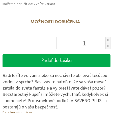
Môžeme doručiť do:
Zvoľte variant
MOŽNOSTI DORUČENIA
Pridať do košíka
Radi ležíte vo vani alebo sa nechávate oblievať tečúcou
vodou v sprche? Baví vás to natoľko, že sa vaša myseľ
zatúla do sveta fantázie a vy prestávate dávať pozor?
Bezstarostný kúpeľ si môžete vychutnať, kedykoľvek si
spomeniete! Protišmykové podložky BAVENO PLUS sa
postarajú o vašu bezpečnosť.
Detailné informácie