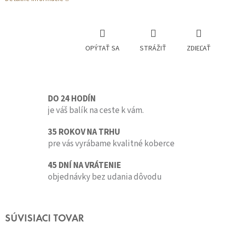
OPÝTAŤ SA
STRÁŽIŤ
ZDIEĽAŤ
DO 24 HODÍN
je váš balík na ceste k vám.
35 ROKOV NA TRHU
pre vás vyrábame kvalitné koberce
45 DNÍ NA VRÁTENIE
objednávky bez udania dôvodu
SÚVISIACI TOVAR