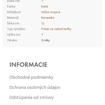
Dĺžka cm
:
7
Farba
:
biela
Inštalácia
:
Voľne stojace
Materiál
:
Keramika
Šírka cm
:
11
Typ výrobku
:
Pohár na zubné kefky
Výška cm
:
7
Záruka
:
2 roky
Z
Á
P
INFORMÁCIE
Ä
T
I
Obchodné podmienky
E
Ochrana osobných údajov
Odstúpenia od zmluvy