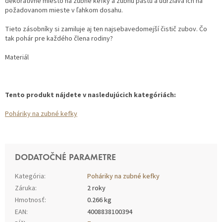
dekoratívne miesto na zubné kefky a zubnú pastu a udržiava ich na
požadovanom mieste v ľahkom dosahu.
Tieto zásobníky si zamiluje aj ten najsebavedomejší čistič zubov. Čo
tak pohár pre každého člena rodiny?
Materiál
Tento produkt nájdete v nasledujúcich kategóriách:
Poháriky na zubné kefky
DODATOČNÉ PARAMETRE
Kategória
:
Poháriky na zubné kefky
Záruka
:
2 roky
Hmotnosť
:
0.266 kg
EAN
:
4008838100394