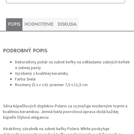
POPIS
HODNOTENIE
DISKUSIA
PODROBNÝ POPIS
Dekoratívny pohár na zubné kefky na odkladanie zubných kefiek
a zubnej pasty
Vyrobený z kvalitnej keramiky
Farba: biela
Rozmery (š x v x h): priemer 7,5 x 11,5 cm
Séria kúpeľňových doplnkov Polaris sa vyznačuje modernými tvarmi a
kvalitnou keramikou. Jemná biela povrchová úprava dodá každej
kúpeľni štýlovú eleganciu.
Atraktívny zásobník na zubné kefky Polaris White poskytuje