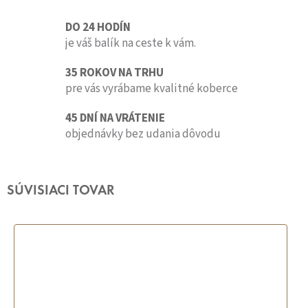
DO 24 HODÍN
je váš balík na ceste k vám.
35 ROKOV NA TRHU
pre vás vyrábame kvalitné koberce
45 DNÍ NA VRÁTENIE
objednávky bez udania dôvodu
SÚVISIACI TOVAR