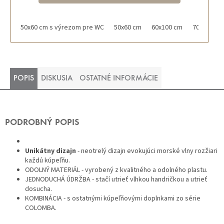
50x60 cm s výrezom pre WC
50x60 cm
60x100 cm
70x120 cm
POPIS
DISKUSIA
OSTATNÉ INFORMÁCIE
PODROBNÝ POPIS
Unikátny dizajn
- neotrelý dizajn evokujúci morské vlny rozžiari
každú kúpeľňu.
ODOLNÝ MATERIÁL - vyrobený z kvalitného a odolného plastu.
JEDNODUCHÁ ÚDRŽBA - stačí utrieť vlhkou handričkou a utrieť
dosucha.
KOMBINÁCIA - s ostatnými kúpeľňovými doplnkami zo série
COLOMBA.