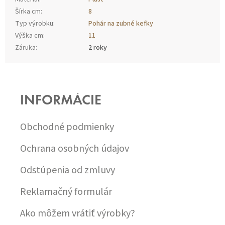
Šírka cm
:
8
Typ výrobku
:
Pohár na zubné kefky
Výška cm
:
11
Záruka
:
2 roky
Z
Á
P
INFORMÁCIE
Ä
T
I
Obchodné podmienky
E
Ochrana osobných údajov
Odstúpenia od zmluvy
Reklamačný formulár
Ako môžem vrátiť výrobky?