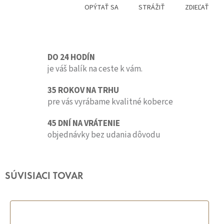
OPÝTAŤ SA
STRÁŽIŤ
ZDIEĽAŤ
DO 24 HODÍN
je váš balík na ceste k vám.
35 ROKOV NA TRHU
pre vás vyrábame kvalitné koberce
45 DNÍ NA VRÁTENIE
objednávky bez udania dôvodu
SÚVISIACI TOVAR