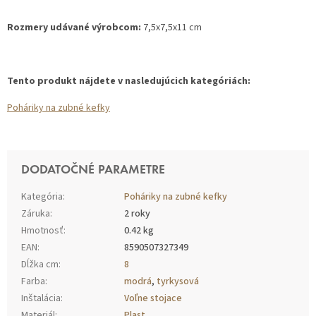
Rozmery udávané výrobcom:
7,5x7,5x11 cm
Tento produkt nájdete v nasledujúcich kategóriách:
Poháriky na zubné kefky
DODATOČNÉ PARAMETRE
Kategória
:
Poháriky na zubné kefky
Záruka
:
2 roky
Hmotnosť
:
0.42 kg
EAN
:
8590507327349
Dĺžka cm
:
8
Farba
:
modrá
,
tyrkysová
Inštalácia
:
Voľne stojace
Materiál
:
Plast