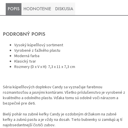
POPIS
HODNOTENIE
DISKUSIA
PODROBNÝ POPIS
Vysoký kúpeľňový sortiment
Vyrobené z ťažkého plastu
Moderná farba
Klasický tvar
Rozmery (D x V x H): 7,3 x 11 x 7,3 cm
Séria kúpeľňových doplnkov Candy sa vyznačuje farebnou
rozmanitosťou a jasnými kontúrami. Všetko príslušenstvo je vyrobené z
kvalitného a odolného plastu. Vďaka tomu sú odolné voči nárazom a
bezpečné pre deti.
Bielý pohár na zubné kefky Candy je ozdobným držiakom na zubné
kefky a zubnú pastu a je vždy na dosah. Tieto bubienky si zamilujú aj tí
najobsedantnejší čističi zubov.