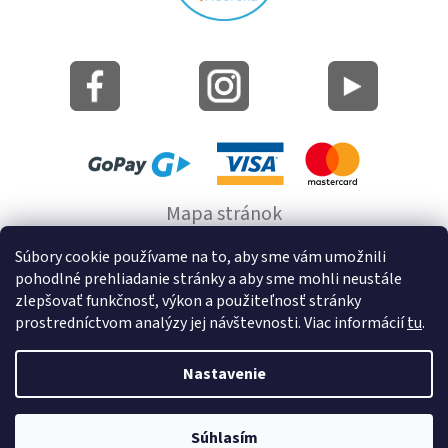
Mapa stránok
Informácie o cookie
Súbory cookie používame na to, aby sme vám umožnili
pohodlné prehliadanie stránky a aby sme mohli neustále
© 2022 GRUND a.s.
zlepšovať funkčnosť, výkon a použiteľnosť stránky
prostredníctvom analýzy jej návštevnosti. Viac informácií
tu
.
Nastavenie
Vytvoril Shoptet
Súhlasím
Copyright 2026
Kúpeľňové predložky a doplnky na stenu bez