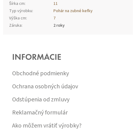
Šírka cm
:
11
Typ výrobku
:
Pohár na zubné kefky
Výška cm
:
7
Záruka
:
2 roky
Z
Á
P
INFORMÁCIE
Ä
T
I
Obchodné podmienky
E
Ochrana osobných údajov
Odstúpenia od zmluvy
Reklamačný formulár
Ako môžem vrátiť výrobky?