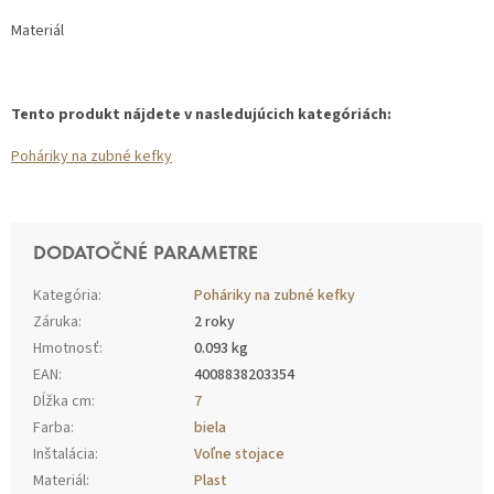
Materiál
Tento produkt nájdete v nasledujúcich kategóriách:
Poháriky na zubné kefky
DODATOČNÉ PARAMETRE
Kategória
:
Poháriky na zubné kefky
Záruka
:
2 roky
Hmotnosť
:
0.093 kg
EAN
:
4008838203354
Dĺžka cm
:
7
Farba
:
biela
Inštalácia
:
Voľne stojace
Materiál
:
Plast