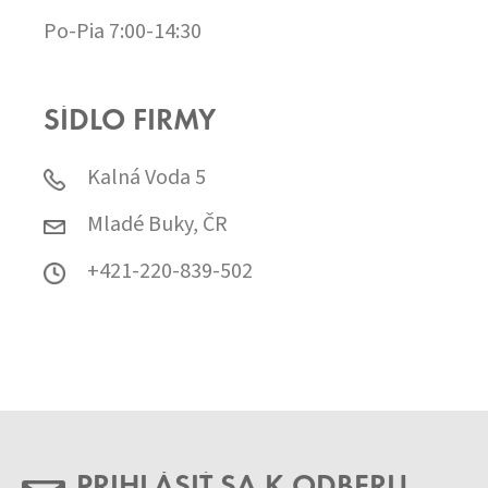
Po-Pia 7:00-14:30
SÍDLO FIRMY
Kalná Voda 5
Mladé Buky, ČR
+421-220-839-502
PRIHLÁSIŤ SA K ODBERU