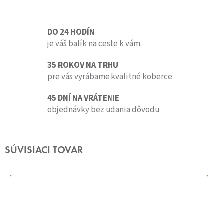
DO 24 HODÍN
je váš balík na ceste k vám.
35 ROKOV NA TRHU
pre vás vyrábame kvalitné koberce
45 DNÍ NA VRÁTENIE
objednávky bez udania dôvodu
SÚVISIACI TOVAR