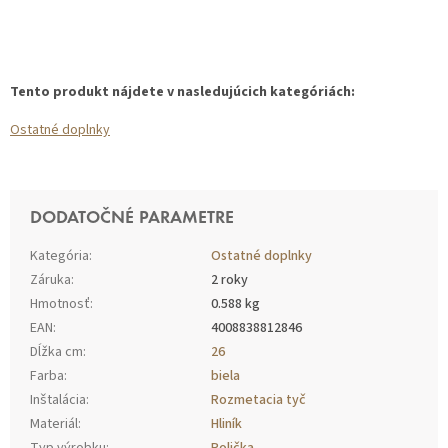
Tento produkt nájdete v nasledujúcich kategóriách:
Ostatné doplnky
DODATOČNÉ PARAMETRE
Kategória
:
Ostatné doplnky
Záruka
:
2 roky
Hmotnosť
:
0.588 kg
EAN
:
4008838812846
Dĺžka cm
:
26
Farba
:
biela
Inštalácia
:
Rozmetacia tyč
Materiál
:
Hliník