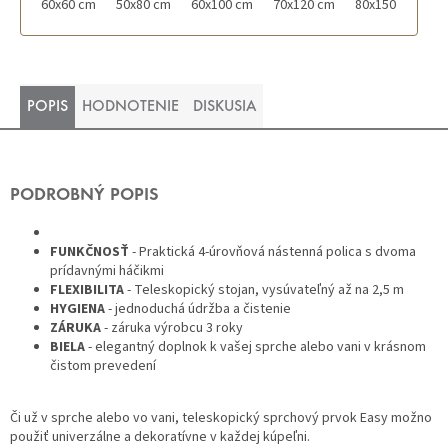
60x60 cm
50x80 cm
60x100 cm
70x120 cm
80x150 cm
POPIS
HODNOTENIE
DISKUSIA
PODROBNÝ POPIS
FUNKČNOSŤ
- Praktická 4-úrovňová nástenná polica s dvoma
prídavnými háčikmi
FLEXIBILITA
- Teleskopický stojan, vysúvateľný až na 2,5 m
HYGIENA
- jednoduchá údržba a čistenie
ZÁRUKA
- záruka výrobcu 3 roky
BIELA
- elegantný doplnok k vašej sprche alebo vani v krásnom
čistom prevedení
Či už v sprche alebo vo vani, teleskopický sprchový prvok Easy možno
použiť univerzálne a dekoratívne v každej kúpeľni.