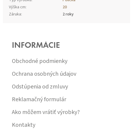
Typ výrobku
:
Polička
Výška cm
:
20
Záruka
:
2 roky
Z
Á
P
INFORMÁCIE
Ä
T
I
Obchodné podmienky
E
Ochrana osobných údajov
Odstúpenia od zmluvy
Reklamačný formulár
Ako môžem vrátiť výrobky?
Kontakty