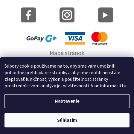
Mapa stránok
Informácie o cookie
Súbory cookie používame na to, aby sme vám umožnili
pohodlné prehliadanie stránky a aby sme mohli neustále
© 2022 GRUND a.s.
zlepšovať funkčnosť, výkon a použiteľnosť stránky
prostredníctvom analýzy jej návštevnosti. Viac informácií
tu
.
Nastavenie
Vytvoril Shoptet
Súhlasím
Copyright 2026
Kúpeľňové predložky a doplnky na stenu bez
vŕtania GRUND
. Všetky práva vyhradené.