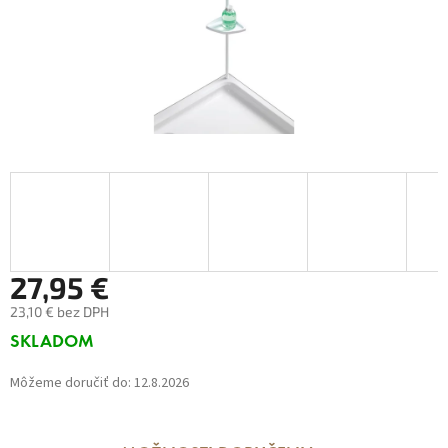
27,95 €
23,10 € bez DPH
Jednotková
SKLADOM
cena:
Môžeme doručiť do:
12.8.2026