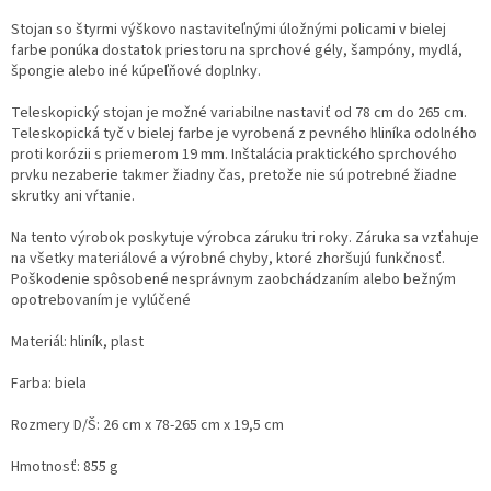
Stojan so štyrmi výškovo nastaviteľnými úložnými policami v bielej
farbe ponúka dostatok priestoru na sprchové gély, šampóny, mydlá,
špongie alebo iné kúpeľňové doplnky.
Teleskopický stojan je možné variabilne nastaviť od 78 cm do 265 cm.
Teleskopická tyč v bielej farbe je vyrobená z pevného hliníka odolného
proti korózii s priemerom 19 mm. Inštalácia praktického sprchového
prvku nezaberie takmer žiadny čas, pretože nie sú potrebné žiadne
skrutky ani vŕtanie.
Na tento výrobok poskytuje výrobca záruku tri roky. Záruka sa vzťahuje
na všetky materiálové a výrobné chyby, ktoré zhoršujú funkčnosť.
Poškodenie spôsobené nesprávnym zaobchádzaním alebo bežným
opotrebovaním je vylúčené
Materiál: hliník, plast
Farba: biela
Rozmery D/Š:
26 cm x 78-265 cm x 19,5 cm
Hmotnosť: 855 g