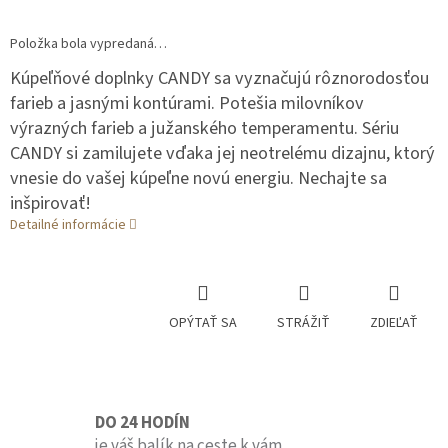
Položka bola vypredaná…
Kúpeľňové doplnky CANDY sa vyznačujú rôznorodosťou
farieb a jasnými kontúrami. Potešia milovníkov
výrazných farieb a južanského temperamentu. Sériu
CANDY si zamilujete vďaka jej neotrelému dizajnu, ktorý
vnesie do vašej kúpeľne novú energiu. Nechajte sa
inšpirovať!
Detailné informácie
OPÝTAŤ SA
STRÁŽIŤ
ZDIEĽAŤ
DO 24 HODÍN
je váš balík na ceste k vám.