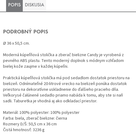
POPIS
DISKUSIA
PODROBNÝ POPIS
Ø 36 x 50,5 cm.
Moderná kúpeľňová stolička a zberač bielizne Candy je vyrobená z
pevného ABS plastu. Tento moderný doplnok s módnym vzhľadom
bielej kože zaujme v každej kúpeľni.
Praktická kúpeľňová stolička má pod sedadlom dostatok priestoru na
bielizeň. Odnímateľné 20-litrové vrecko na bielizeň ponúka dostatok
priestoru na dekoratívne uskladnenie do ďalšieho pracieho dňa.
Veľkorysé čalúnené sedadlo priamo nabáda k tomu, aby ste si naň
sadli. Taburetka je vhodná aj ako odkladací priestor.
Materiál: 100% polyester: 100% polyester
Farba: biela, zberač bielizne: čierna
Rozmery D/Š: 50,5 cm x 36 cm
Čistá hmotnosť: 3236 g