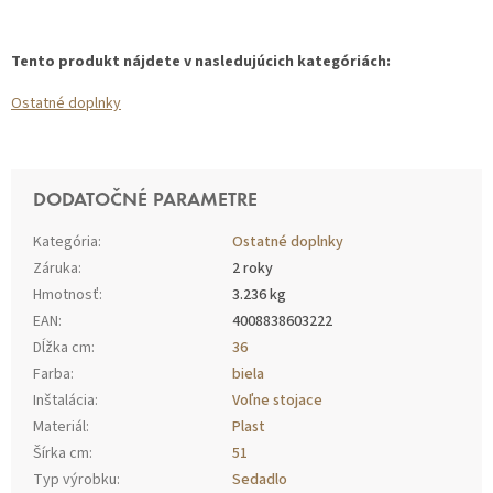
Tento produkt nájdete v nasledujúcich kategóriách:
Ostatné doplnky
DODATOČNÉ PARAMETRE
Kategória
:
Ostatné doplnky
Záruka
:
2 roky
Hmotnosť
:
3.236 kg
EAN
:
4008838603222
Dĺžka cm
:
36
Farba
:
biela
Inštalácia
:
Voľne stojace
Materiál
:
Plast
Šírka cm
:
51
Typ výrobku
:
Sedadlo