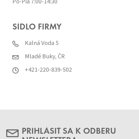
Po-Pia 7:00-14:30
SÍDLO FIRMY
Kalná Voda 5
Mladé Buky, ČR
+421-220-839-502
PRIHLÁSIŤ SA K ODBERU