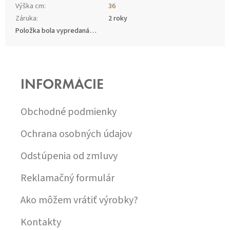
Výška cm
:
36
Záruka
:
2 roky
Položka bola vypredaná…
Z
Á
P
INFORMÁCIE
Ä
T
I
Obchodné podmienky
E
Ochrana osobných údajov
Odstúpenia od zmluvy
Reklamačný formulár
Ako môžem vrátiť výrobky?
Kontakty