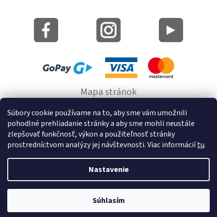
Mapa stránok
Informácie o cookie
Súbory cookie používame na to, aby sme vám umožnili
pohodlné prehliadanie stránky a aby sme mohli neustále
© 2022 GRUND a.s.
zlepšovať funkčnosť, výkon a použiteľnosť stránky
prostredníctvom analýzy jej návštevnosti. Viac informácií
tu
.
Nastavenie
Vytvoril Shoptet
Súhlasím
Copyright 2026
Kúpeľňové predložky a doplnky na stenu bez
vŕtania GRUND
. Všetky práva vyhradené.