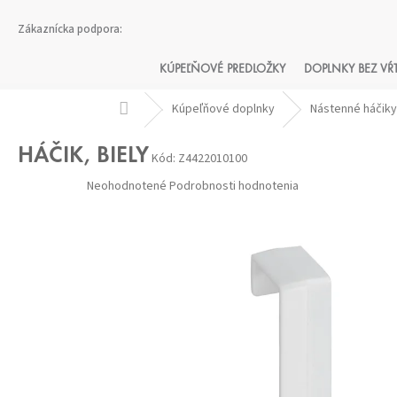
Prejsť
na
obsah
KÚPEĽŇOVÉ PREDLOŽKY
DOPLNKY BEZ VŔ
Domov
Kúpeľňové doplnky
Nástenné háčik
HÁČIK, BIELY
Kód:
Z4422010100
Priemerné
Neohodnotené
Podrobnosti hodnotenia
hodnotenie
produktu
je
0,0
z 5
hviezdičiek.