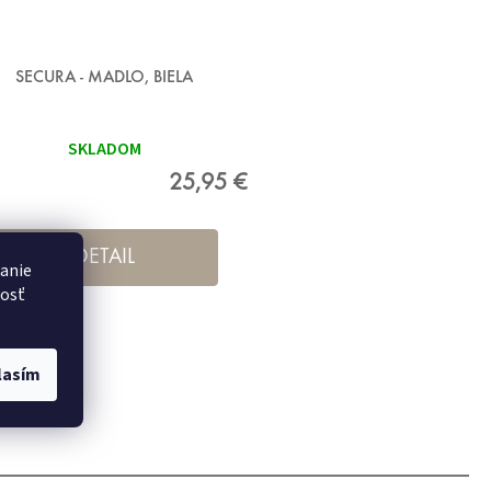
SECURA - MADLO, BIELA
SKLADOM
25,95 €
DETAIL
danie
nosť
lasím