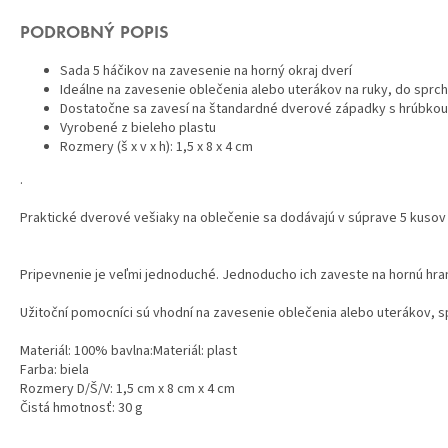
PODROBNÝ POPIS
Sada 5 háčikov na zavesenie na horný okraj dverí
Ideálne na zavesenie oblečenia alebo uterákov na ruky, do sprch
Dostatočne sa zavesí na štandardné dverové západky s hrúbkou
Vyrobené z bieleho plastu
Rozmery (š x v x h): 1,5 x 8 x 4 cm
.
Praktické dverové vešiaky na oblečenie sa dodávajú v súprave 5 kusov 
Pripevnenie je veľmi jednoduché. Jednoducho ich zaveste na hornú hranu
Užitoční pomocníci sú vhodní na zavesenie oblečenia alebo uterákov, s
Materiál: 100% bavlna:Materiál: plast
Farba: biela
Rozmery D/Š/V: 1,5 cm x 8 cm x 4 cm
Čistá hmotnosť: 30 g