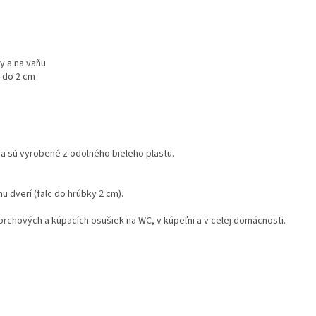
y a na vaňu
 do 2 cm
a sú vyrobené z odolného bieleho plastu.
 dverí (falc do hrúbky 2 cm).
prchových a kúpacích osušiek na WC, v kúpeľni a v celej domácnosti.