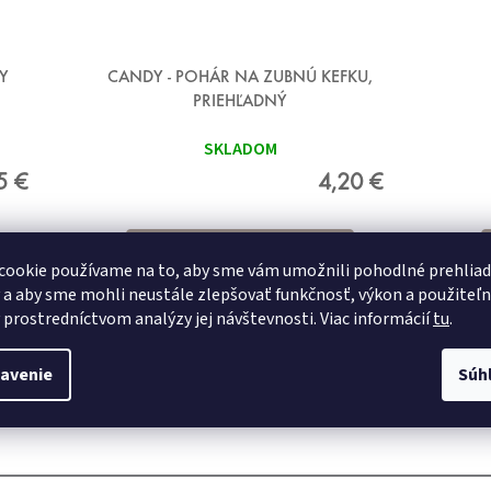
Y
CANDY - POHÁR NA ZUBNÚ KEFKU,
PRIEHĽADNÝ
SKLADOM
5 €
4,20 €
DETAIL
cookie používame na to, aby sme vám umožnili pohodlné prehlia
 a aby sme mohli neustále zlepšovať funkčnosť, výkon a použiteľ
 prostredníctvom analýzy jej návštevnosti. Viac informácií
tu
.
70x120 cm
80x150 cm
avenie
Súh