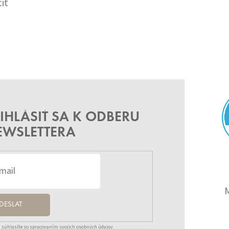
iť
IHLÁSIŤ SA K ODBERU
EWSLETTERA
DESLAT
 súhlasíte so spracovaním svojich osobných údajov.