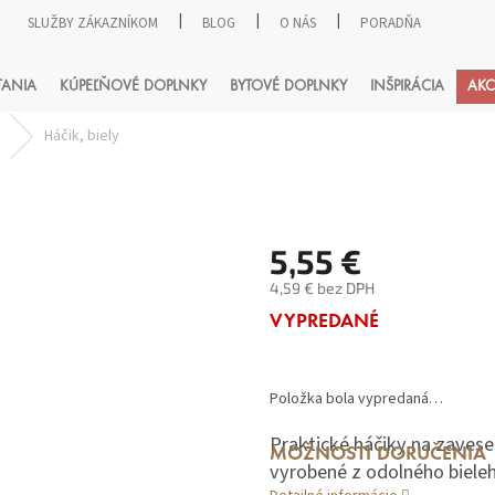
SLUŽBY ZÁKAZNÍKOM
BLOG
O NÁS
PORADŇA
HĽADAŤ
TANIA
KÚPEĽŇOVÉ DOPLNKY
BYTOVÉ DOPLNKY
INŠPIRÁCIA
AKC
y
Háčik, biely
5,55 €
4,59 € bez DPH
Jednotková
VYPREDANÉ
cena:
Položka bola vypredaná…
Praktické háčiky na zavese
MOŽNOSTI DORUČENIA
vyrobené z odolného bieleh