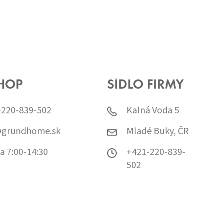
HOP
SÍDLO FIRMY
-220-839-502
Kalná Voda 5
@grundhome.sk
Mladé Buky, ČR
a 7:00-14:30
+421-220-839-
502