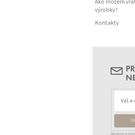
Ako môžem vrát
výrobky?
Kontakty
PR
N
O
Odoslaním e-mailu