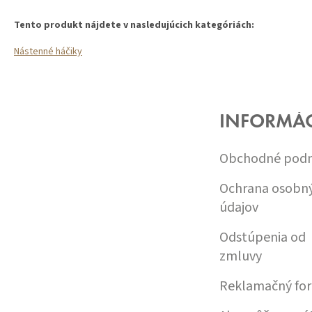
Tento produkt nájdete v nasledujúcich kategóriách:
Nástenné háčiky
Z
Á
P
Ä
INFORMÁC
T
I
Obchodné pod
E
Ochrana osobn
údajov
Odstúpenia od
zmluvy
Reklamačný fo