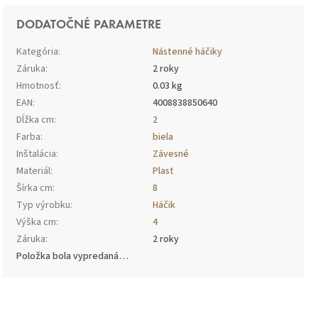
DODATOČNÉ PARAMETRE
Kategória
:
Nástenné háčiky
Záruka
:
2 roky
Hmotnosť
:
0.03 kg
EAN
:
4008838850640
Dĺžka cm
:
2
Farba
:
biela
Inštalácia
:
Závesné
Materiál
:
Plast
Šírka cm
:
8
Typ výrobku
:
Háčik
Výška cm
:
4
Záruka
:
2 roky
Položka bola vypredaná…