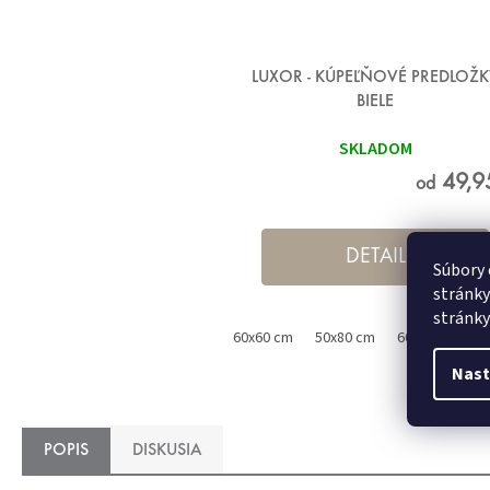
LUXOR - KÚPEĽŇOVÉ PREDLOŽK
BIELE
SKLADOM
49,9
od
DETAIL
Súbory 
stránky
stránky
60x60 cm
50x80 cm
60x100 cm
Nast
POPIS
DISKUSIA