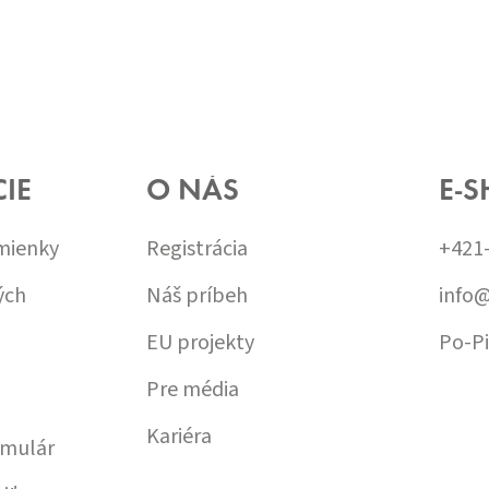
IE
O NÁS
E-S
mienky
Registrácia
+421
ých
Náš príbeh
info
EU projekty
Po-Pi
Pre média
Kariéra
rmulár