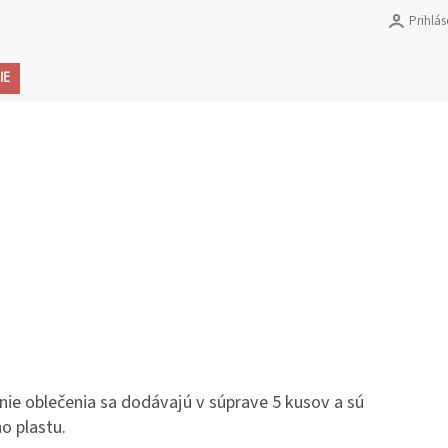
Prihlás
Ná
IE
ko
nie oblečenia sa dodávajú v súprave 5 kusov a sú
o plastu.