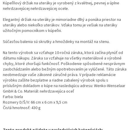
Kúpeľňový držiak na uteráky je vyrobený z kvalitnej, pevnej a úplne
nehrdzavejúcej nehrdzavejúcej ocele.
Elegantný držiak na uteráky je mimoriadne dlhý a ponúka priestor na
uteráky alebo niekoľko uterákov. Vďaka tomu je vešiak na uteráky
užitočným pomocníkom v kúpeľni.
Súčasťou balenia sú skrutky a hmoždinky na montáž na stenu.
Na tento výrobok sa vzťahuje 10-ročná záruka, ktorá začína plynúť od
dátumu nákupu. Záruka sa vzťahuje na všetky materiálové a výrobné
chyby, ktoré zhoršujú funkčnosť. Poškodenie spôsobené nesprávnym
zaobchádzaním alebo bežným opotrebovaním je vylúčené. Táto záruka
neobmedzuje vaše zákonné záručné práva. V prípade reklamácie
výrobku zašlite bezplatne a riadne zabalený výrobok spolu s
príslušným dokladom o kúpe na nasledujúcu adresu: Wenko-Wenselaar
GmbH & Co. Materiál: nehrdzavejúca oceľ
Farba: biela
Rozmery D/Š/V: 66 cm x 6 cm x 9,5 cm
Čistá hmotnosť: 430 g