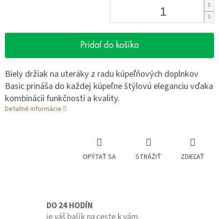
Pridať do košíka
Biely držiak na uteráky z radu kúpeľňových doplnkov
Basic prináša do každej kúpeľne štýlovú eleganciu vďaka
kombinácii funkčnosti a kvality.
Detailné informácie
OPÝTAŤ SA
STRÁŽIŤ
ZDIEĽAŤ
DO 24 HODÍN
je váš balík na ceste k vám.