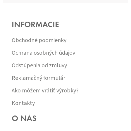
Z
Á
P
INFORMÁCIE
Ä
T
I
Obchodné podmienky
E
Ochrana osobných údajov
Odstúpenia od zmluvy
Reklamačný formulár
Ako môžem vrátiť výrobky?
Kontakty
O NÁS