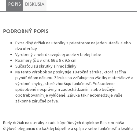
POPIS
DISKUSIA
PODROBNÝ POPIS
Extra dlhý držiak na uteráky s priestorom na jeden uterák alebo
dva uteráky
Vyrobený z nehrdzavejúcej ocele v bielej farbe
Rozmery (š x v x h): 66 x 6 x 9,5 cm
Súčasťou sú skrutky a hmoždinky
Na tento výrobok sa poskytuje 10-ročná záruka, ktorá začína
plynúť dňom nákupu. Záruka sa vzťahuje na všetky materiálové a
výrobné chyby, ktoré zhoršujú funkčnosť. Poškodenie
spôsobené nesprávnym zaobchádzaním alebo bežným
opotrebovaním je vylúčené. Záruka tak neobmedzuje vaše
zákonné záručné práva.
Biely držiak na uteráky z radu kúpeľňových doplnkov Basic prináša
štýlovú eleganciu do každej kúpeľne a spája v sebe funkčnosť a kvalitu.