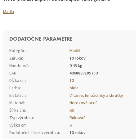
Tento produkt nájdete v nasledujúcich kategóriách:
Madlá
DODATOČNÉ PARAMETRE
Kategória
:
Madlá
Záruka
:
10 rokov
Hmotnosť
:
0.43 kg
EAN
:
4008838185759
Dĺžka cm
:
10
Farba
:
biela
Inštalácia
:
Vŕtanie, hmoždinky a skrutky
Materiál
:
Nerezová oceľ
Šírka cm
:
66
Typ výrobku
:
Rukoväť
Výška cm
:
6
Dodatočná záruka výrobcu
:
10 rokov