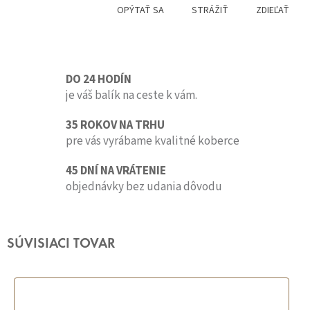
OPÝTAŤ SA
STRÁŽIŤ
ZDIEĽAŤ
DO 24 HODÍN
je váš balík na ceste k vám.
35 ROKOV NA TRHU
pre vás vyrábame kvalitné koberce
45 DNÍ NA VRÁTENIE
objednávky bez udania dôvodu
SÚVISIACI TOVAR