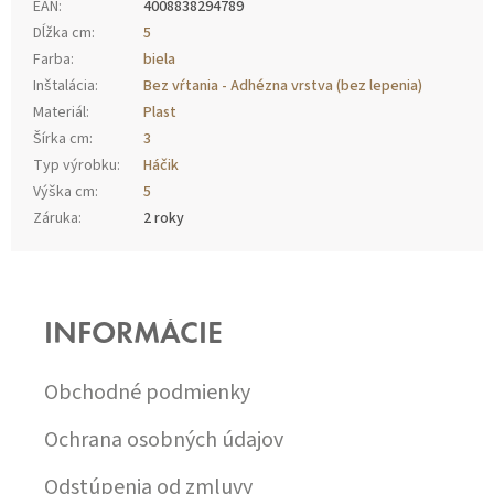
EAN
:
4008838294789
Dĺžka cm
:
5
Farba
:
biela
Inštalácia
:
Bez vŕtania - Adhézna vrstva (bez lepenia)
Materiál
:
Plast
Šírka cm
:
3
Typ výrobku
:
Háčik
Výška cm
:
5
Záruka
:
2 roky
Z
Á
P
INFORMÁCIE
Ä
T
I
Obchodné podmienky
E
Ochrana osobných údajov
Odstúpenia od zmluvy