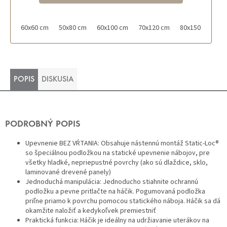
60x60 cm
50x80 cm
60x100 cm
70x120 cm
80x150 cm
POPIS
DISKUSIA
PODROBNÝ POPIS
Upevnenie BEZ VŔTANIA: Obsahuje nástennú montáž Static-Loc®
so špeciálnou podložkou na statické upevnenie nábojov, pre
všetky hladké, nepriepustné povrchy (ako sú dlaždice, sklo,
laminované drevené panely)
Jednoduchá manipulácia: Jednoducho stiahnite ochrannú
podložku a pevne pritlačte na háčik. Pogumovaná podložka
priľne priamo k povrchu pomocou statického náboja. Háčik sa dá
okamžite naložiť a kedykoľvek premiestniť
Praktická funkcia: Háčik je ideálny na udržiavanie uterákov na