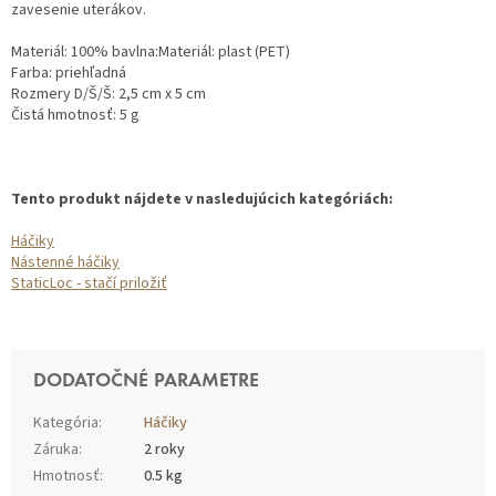
zavesenie uterákov.
Materiál: 100% bavlna:Materiál: plast (PET)
Farba: priehľadná
Rozmery D/Š/Š: 2,5 cm x 5 cm
Čistá hmotnosť: 5 g
Tento produkt nájdete v nasledujúcich kategóriách:
Háčiky
Nástenné háčiky
StaticLoc - stačí priložiť
DODATOČNÉ PARAMETRE
Kategória
:
Háčiky
Záruka
:
2 roky
Hmotnosť
:
0.5 kg