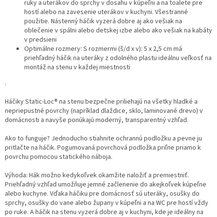
ruky a uterákov do sprchy v dosahu v kúpeľni a na toalete pre
hostí alebo na zavesenie uterákov v kuchyni. Všestranné
použitie. Nástenný háčik vyzerá dobre aj ako vešiak na
oblečenie v spálni alebo detskej izbe alebo ako vešiak na kabáty
v predsieni
Optimálne rozmery: S rozmermi (š/d x v): 5 x 2,5 cm má
priehľadný háčik na uteráky z odolného plastu ideálnu veľkosť na
montáž na stenu v každej miestnosti
.
Háčiky Static-Loc® na stenu bezpečne priliehajú na všetky hladké a
nepriepustné povrchy (napríklad dlaždice, sklo, laminované drevo) v
domácnosti a navyše ponúkajú moderný, transparentný vzhľad.
Ako to funguje? Jednoducho stiahnite ochrannú podložku a pevne ju
pritlačte na háčik. Pogumovaná povrchová podložka priľne priamo k
povrchu pomocou statického náboja.
Výhoda: Hák možno kedykoľvek okamžite naložiť a premiestniť.
Priehľadný vzhľad umožňuje jemné začlenenie do akejkoľvek kúpeľne
alebo kuchyne. Vďaka háčiku pre domácnosť sú uteráky, osušky do
sprchy, osušky do vane alebo župany v kúpeľni a na WC pre hostí vždy
po ruke. A háčik na stenu vyzerá dobre aj v kuchyni, kde je ideálny na