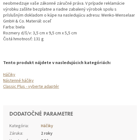
neobmedzuje vaše zákonné záručné práva. V prípade reklamácie
výrobku zašlite bezplatne a riadne zabalený výrobok spolu s
príslušným dokladom o kúpe na nasledujúcu adresu: Wenko-Wenselaar
GmbH & Co. Materiál: oceľ
Farba: biela
Rozmery d/š/v: 3,5 cm x 9,5 cm x 5,5 cm
Čistá hmotnosť: 131 g
Tento produkt nájdete v nasledujúcich kategóriách:
Háčiky
Nástenné háčiky
Classic Plus - vyberte adaptér
DODATOČNÉ PARAMETRE
Kategória
:
Háčiky
Záruka
:
2 roky