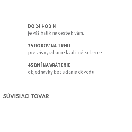
DO 24 HODÍN
je váš balík na ceste k vám.
35 ROKOV NA TRHU
pre vás vyrábame kvalitné koberce
45 DNÍ NA VRÁTENIE
objednávky bez udania dôvodu
SÚVISIACI TOVAR