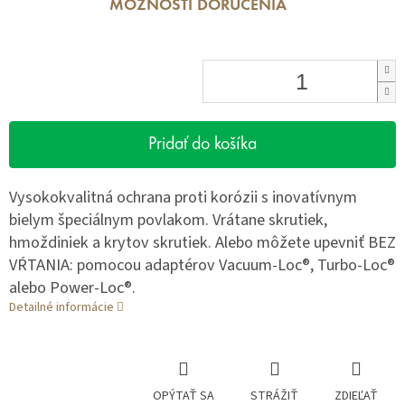
MOŽNOSTI DORUČENIA
Pridať do košíka
Vysokokvalitná ochrana proti korózii s inovatívnym
bielym špeciálnym povlakom. Vrátane skrutiek,
hmoždiniek a krytov skrutiek. Alebo môžete upevniť BEZ
VŔTANIA: pomocou adaptérov Vacuum-Loc®, Turbo-Loc®
alebo Power-Loc®.
Detailné informácie
OPÝTAŤ SA
STRÁŽIŤ
ZDIEĽAŤ