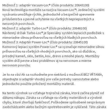
Možnosť 1: adaptér Vacuum-Loc® (číslo produktu: 20643100)
Nová technológia montáže sa nazýva Vacuum-Loc®! Jedinečný systém
vysávania umožňuje rýchle, jednoduché a bezpečné upevnenie
príslušenstva a pevné uchytenie na všetkých nepriepustných a
nerovných povrchoch.
Možnosť 2: adaptér Turbo-Loc® (číslo produktu: 20646100)
Nástenný držiak Turbo-Loc® je špeciálny systém lepiacich podložiek s
mimoriadne silnou priľnavosťou na všetkých hladkých povrchoch.
Možnosť 3: Adaptér Power-Loc® (číslo produktu: 20645100)
Komorový lepiaci systém Power-Loc® sa vyznačuje mimoriadne silnou
priľnavosťou na všetkých vhodných povrchoch, ako sú dlaždice,
prírodný kameň, sklo, betón, kov, drevo a mnohé plasty. Montážny
systém drží pevne a bez problémov aj na nerovnom a mierne
nerovnom povrchu.
Je to na vás! Ak sa rozhodnete pre niektorú z možností BEZ VŔTANIA,
objednajte si adaptér vhodný pre vaše potreby samostatne alebo
jednoducho použite priložený montážny materiál.
Na tento výrobok sa vzťahuje trojročná záruka, ktorá začína plynúť od
dátumu nákupu. Záruka sa vzťahuje na všetky materiálové a výrobné
chyby, ktoré zhoršujú funkčnosť. Poškodenie spôsobené nesprávnym
zaobchádzaním alebo bežným opotrebovaním je vylúčené. Táto záruka