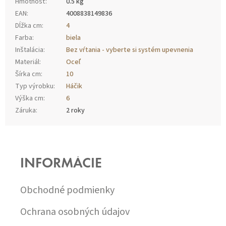
Hmotnosť
:
0.5 kg
EAN
:
4008838149836
Dĺžka cm
:
4
Farba
:
biela
Inštalácia
:
Bez vŕtania - vyberte si systém upevnenia
Materiál
:
Oceľ
Šírka cm
:
10
Typ výrobku
:
Háčik
Výška cm
:
6
Záruka
:
2 roky
Z
Á
P
INFORMÁCIE
Ä
T
I
Obchodné podmienky
E
Ochrana osobných údajov