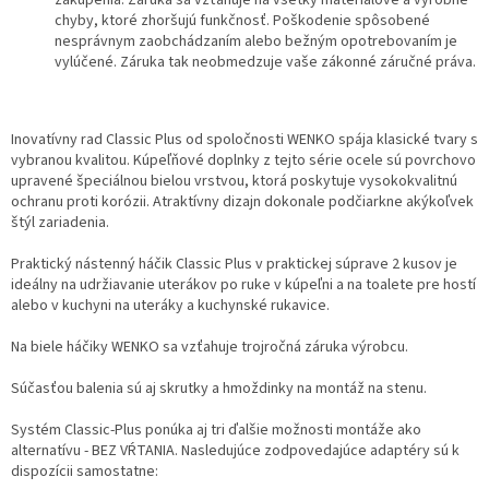
zakúpenia. Záruka sa vzťahuje na všetky materiálové a výrobné
chyby, ktoré zhoršujú funkčnosť. Poškodenie spôsobené
nesprávnym zaobchádzaním alebo bežným opotrebovaním je
vylúčené. Záruka tak neobmedzuje vaše zákonné záručné práva.
Inovatívny rad Classic Plus od spoločnosti WENKO spája klasické tvary s
vybranou kvalitou. Kúpeľňové doplnky z tejto série ocele sú povrchovo
upravené špeciálnou bielou vrstvou, ktorá poskytuje vysokokvalitnú
ochranu proti korózii. Atraktívny dizajn dokonale podčiarkne akýkoľvek
štýl zariadenia.
Praktický nástenný háčik Classic Plus v praktickej súprave 2 kusov je
ideálny na udržiavanie uterákov po ruke v kúpeľni a na toalete pre hostí
alebo v kuchyni na uteráky a kuchynské rukavice.
Na biele háčiky WENKO sa vzťahuje trojročná záruka výrobcu.
Súčasťou balenia sú aj skrutky a hmoždinky na montáž na stenu.
Systém Classic-Plus ponúka aj tri ďalšie možnosti montáže ako
alternatívu - BEZ VŔTANIA. Nasledujúce zodpovedajúce adaptéry sú k
dispozícii samostatne: