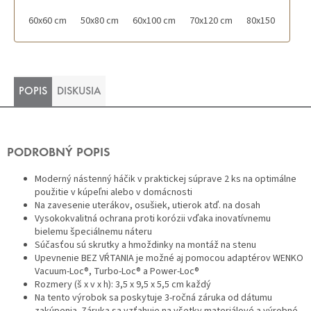
60x60 cm
50x80 cm
60x100 cm
70x120 cm
80x150 cm
POPIS
DISKUSIA
PODROBNÝ POPIS
Moderný nástenný háčik v praktickej súprave 2 ks na optimálne
použitie v kúpeľni alebo v domácnosti
Na zavesenie uterákov, osušiek, utierok atď. na dosah
Vysokokvalitná ochrana proti korózii vďaka inovatívnemu
bielemu špeciálnemu náteru
Súčasťou sú skrutky a hmoždinky na montáž na stenu
Upevnenie BEZ VŔTANIA je možné aj pomocou adaptérov WENKO
Vacuum-Loc®, Turbo-Loc® a Power-Loc®
Rozmery (š x v x h): 3,5 x 9,5 x 5,5 cm každý
Na tento výrobok sa poskytuje 3-ročná záruka od dátumu