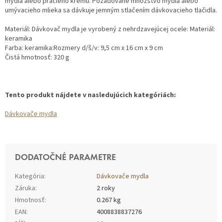
mydla alebo pracieho krému. Požadované množstvo mydla alebo
umývacieho mlieka sa dávkuje jemným stlačením dávkovacieho tlačidla.
Materiál: Dávkovač mydla je vyrobený z nehrdzavejúcej ocele: Materiál:
keramika
Farba: keramika:Rozmery d/š/v: 9,5 cm x 16 cm x 9 cm
Čistá hmotnosť: 320 g
Tento produkt nájdete v nasledujúcich kategóriách:
Dávkovače mydla
DODATOČNÉ PARAMETRE
Kategória
:
Dávkovače mydla
Záruka
:
2 roky
Hmotnosť
:
0.267 kg
EAN
:
4008838837276