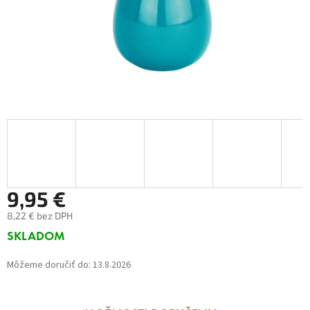
9,95 €
8,22 € bez DPH
Jednotková
SKLADOM
cena:
Môžeme doručiť do:
13.8.2026