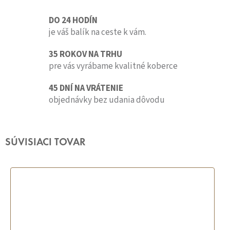
DO 24 HODÍN
je váš balík na ceste k vám.
35 ROKOV NA TRHU
pre vás vyrábame kvalitné koberce
45 DNÍ NA VRÁTENIE
objednávky bez udania dôvodu
SÚVISIACI TOVAR