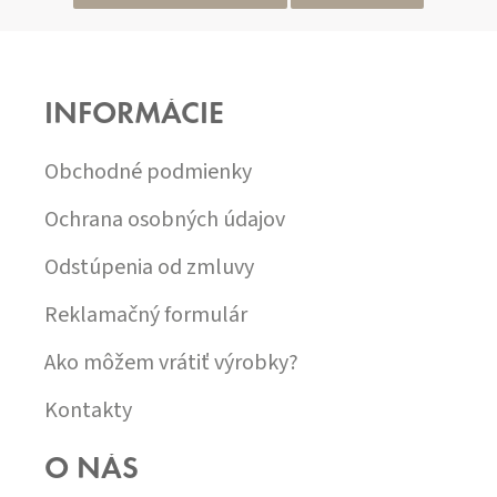
Z
Á
P
INFORMÁCIE
Ä
T
I
Obchodné podmienky
E
Ochrana osobných údajov
Odstúpenia od zmluvy
Reklamačný formulár
Ako môžem vrátiť výrobky?
Kontakty
O NÁS