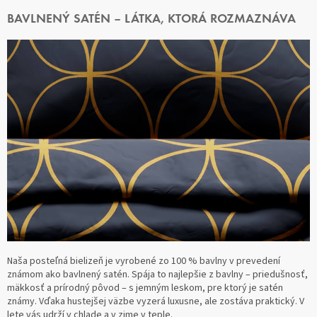
BAVLNENÝ SATÉN – LÁTKA, KTORÁ ROZMAZNÁVA
Naša posteľná bielizeň je vyrobené zo 100 % bavlny v prevedení
známom ako bavlnený satén. Spája to najlepšie z bavlny – priedušnosť,
mäkkosť a prírodný pôvod – s jemným leskom, pre ktorý je satén
známy. Vďaka hustejšej väzbe vyzerá luxusne, ale zostáva praktický. V
lete vás udrží v chlade a v zime v teple.