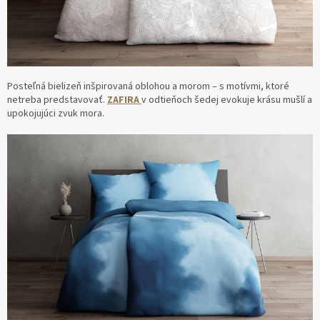
Posteľná bielizeň inšpirovaná oblohou a morom – s motívmi, ktoré
netreba predstavovať.
ZAFIRA
v odtieňoch šedej evokuje krásu mušlí a
upokojujúci zvuk mora.