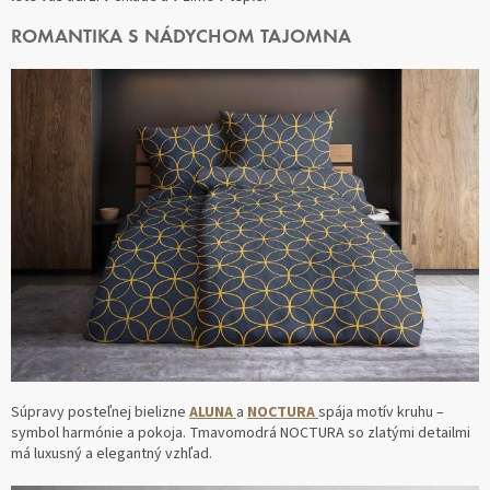
ROMANTIKA S NÁDYCHOM TAJOMNA
Súpravy posteľnej bielizne
ALUNA
a
NOCTURA
spája motív kruhu –
symbol harmónie a pokoja. Tmavomodrá NOCTURA so zlatými detailmi
má luxusný a elegantný vzhľad.