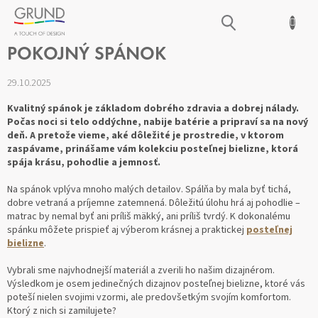
Prejsť
NÁKUPNÝ
na
obsah
KOŠÍK
GRUND POSTEĽNÁ BIELIZEŇ PRE
POKOJNÝ SPÁNOK
29.10.2025
Kvalitný spánok je základom dobrého zdravia a dobrej nálady.
Počas noci si telo oddýchne, nabije batérie a pripraví sa na nový
deň. A pretože vieme, aké dôležité je prostredie, v ktorom
zaspávame, prinášame vám kolekciu posteľnej bielizne, ktorá
spája krásu, pohodlie a jemnosť.
Na spánok vplýva mnoho malých detailov. Spálňa by mala byť tichá,
dobre vetraná a príjemne zatemnená. Dôležitú úlohu hrá aj pohodlie –
matrac by nemal byť ani príliš mäkký, ani príliš tvrdý. K dokonalému
spánku môžete prispieť aj výberom krásnej a praktickej
posteľnej
bielizne
.
Vybrali sme najvhodnejší materiál a zverili ho našim dizajnérom.
Výsledkom je osem jedinečných dizajnov posteľnej bielizne, ktoré vás
poteší nielen svojimi vzormi, ale predovšetkým svojím komfortom.
Ktorý z nich si zamilujete?