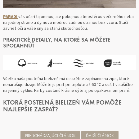
PARADI
vás očarí tajomnou, ale pokojnou atmosférou večerného neba
na jednej strane a dymovo modrou zadnou stranou bez vzoru. Stačí
zavrieť oči a vaše sny sa stanú skutočnosťou.
PRAKTICKÉ DETAILY, NA KTORÉ SA MÔŽETE
SPOĽAHNÚŤ
Všetka naša posteľná bielizeň má diskrétne zapínanie na zips, ktoré
nenarušuje dizajn. Môžete ju prať pri teplote až 60 °C a sušiť v sušičke
na jemný cyklus. Farby zostanú krásne sýte aj po opakovanom praní.
KTORÁ POSTEĽNÁ BIELIZEŇ VÁM POMÔŽE
NAJLEPŠIE ZASPAŤ?
PREDCHÁDZAJÚCI ČLÁNOK
ĎALŠÍ ČLÁNOK